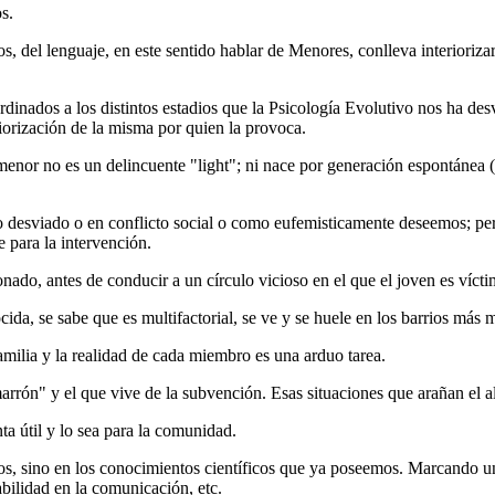
s.
os, del lenguaje, en este sentido hablar de Menores, conlleva interiori
dinados a los distintos estadios que la Psicología Evolutivo nos ha des
eriorización de la misma por quien la provoca.
 menor no es un delincuente "light"; ni nace por generación espontánea ("
ial o desviado o en conflicto social o como eufemisticamente dese
para la intervención.
nado, antes de conducir a un círculo vicioso en el que el joven es víct
ida, se sabe que es multifactorial, se ve y se huele en los barrios más 
ilia y la realidad de cada miembro es una arduo tarea.
arrón" y el que vive de la subvención. Esas situaciones que arañan el a
a útil y lo sea para la comunidad.
icos, sino en los conocimientos científicos que ya poseemos. Marcando u
bilidad en la comunicación, etc.