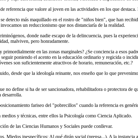
 referencia que valore al joven en las actividades en los que destaca.
 se detecto más maquillado en el rostro de "niños bien", que han recibid
o invocamos un reduccionismo que nos distanciaría de la realidad.
riminógenos, donde nadie escapo de la delincuencia, pues la experienci
cesidad, malviven, pero honradamente.
 y primordialmente en las zonas marginales? ¿Se conciencia a esos padre
eguir poniendo el acento en la educación ordinario y regicida o incidi
venes son suficientemente atractivos de horario, remuneración, etc.?
ituido, desde que la ideología reinante, nos enseño que lo que prevenim
e no define si ha de ser sancionadora, rehabilitadora o protectora de qu
n desarrolla.
posicionamiento fariseo del "pobrecillos" cuando la referencia es genéri
 medios y técnicas, entre ellos la Psicología como Ciencia Aplicado.
icción de las Ciencias Humanos y Sociales puede conllevar.
os. Miedos inespecíficos: Al qué dirán social (prensa...). A la instancia