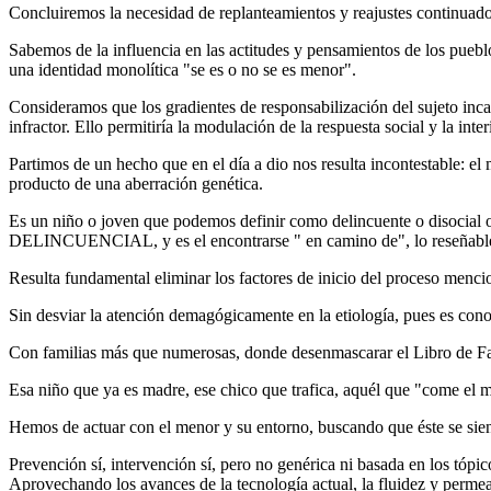
Concluiremos la necesidad de replanteamientos y reajustes continuado
Sabemos de la influencia en las actitudes y pensamientos de los puebl
una identidad monolítica "se es o no se es menor".
Consideramos que los gradientes de responsabilización del sujeto incar
infractor. Ello permitiría la modulación de la respuesta social y la int
Partimos de un hecho que en el día a dio nos resulta incontestable: el
producto de una aberración genética.
Es un niño o joven que podemos definir como delincuente o disoc
DELINCUENCIAL, y es el encontrarse " en camino de", lo reseñable 
Resulta fundamental eliminar los factores de inicio del proceso mencio
Sin desviar la atención demagógicamente en la etiología, pues es conoc
Con familias más que numerosas, donde desenmascarar el Libro de Fam
Esa niño que ya es madre, ese chico que trafica, aquél que "come el m
Hemos de actuar con el menor y su entorno, buscando que éste se sient
Prevención sí, intervención sí, pero no genérica ni basada en los tóp
Aprovechando los avances de la tecnología actual, la fluidez y permea