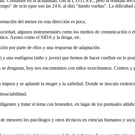
ial. Contamos en la actualidad, con la L.O.G.S.E., pero la realidad ter
iempo" de ocio (que son las 24 h. al día) "dando vueltas". La dificult
 formación del menor en esta dirección es poca.
 sociedad, algunos instrumentales como los medios de comunicación o e
ámico. Azotes como el SIDA y la droga, etc.
ción por parte de ellos y una respuesta de adaptación.
l) y una endógena (niño y joven) que hemos de hacer confluir en lo posi
s se drogaran, hoy nos encontramos con niños toxicómanos. Centros y gr
impera y se aplaude la mugre y la zafiedad. Donde se inocula violencia 
insaciabilidad.
igentes y tratar el tema con honradez, en lugar de los puntuales aldabo
o de menores los psicólogos y otros técnicos en ciencias humanos y socia