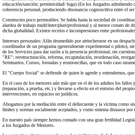
educación/sanción; permisividad/ fuga) (En los Juzgados admitiendo dej
coherencia personal, produciendo disonancia cognoscitiva entre el ser d
Constructos poco permeables: Se habla hasta la sociedad de coordinació
alardea de trabajo multi/inter/pluri/profesional y al menor conato de
dicha globalidad. Existen recelos e incompresiones entre profesionales
Intereses personales: Afán desmedido por atrincherarse en un despac
coordinador de un programa (generalmente experimental o piloto), sien
de los Servicios para dar razón a la presencia profesional, sin cuestio
"RE": reestructuración, reforma, recapitulación, reordenación, reorgan
Seminarios, Cursos, Jornadas y reunioncillas, que en todo caso raramen
El "Cuerpo Social" se defiende de quien le agrede y entendemos, que así
En el caso de los menores aún más que en el de los adultos los fallos j
(reparación, a prueba, etc.) y llevarse a efecto en el entorno del pro
intervenciones, en espacios no jurídicos.
Abogamos por la mediación entre el delincuente y la víctima como sis
límites y normas socialmente aceptados, y como sistema disuasor por e
En nuestro país siempre hemos contado con una gran fertilidad Legisla
a los Juzgados de Menores.