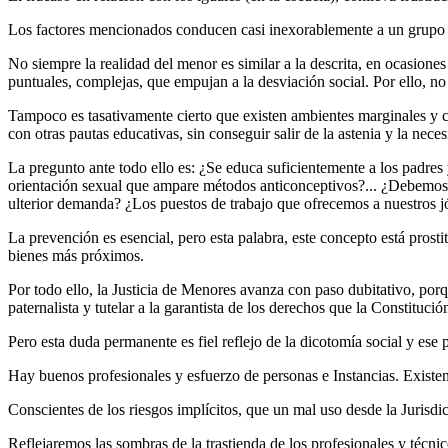
Los factores mencionados conducen casi inexorablemente a un grupo de
No siempre la realidad del menor es similar a la descrita, en ocasiones
puntuales, complejas, que empujan a la desviación social. Por ello, n
Tampoco es tasativamente cierto que existen ambientes marginales y c
con otras pautas educativas, sin conseguir salir de la astenia y la ne
La pregunto ante todo ello es: ¿Se educa suficientemente a los padres
orientación sexual que ampare métodos anticonceptivos?... ¿Debemos s
ulterior demanda? ¿Los puestos de trabajo que ofrecemos a nuestros jó
La prevención es esencial, pero esta palabra, este concepto está prost
bienes más próximos.
Por todo ello, la Justicia de Menores avanza con paso dubitativo, porqu
paternalista y tutelar a la garantista de los derechos que la Constitució
Pero esta duda permanente es fiel reflejo de la dicotomía social y ese 
Hay buenos profesionales y esfuerzo de personas e Instancias. Existen
Conscientes de los riesgos implícitos, que un mal uso desde la Jurisd
Reflejaremos las sombras de la trastienda de los profesionales y técnic