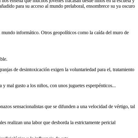
ca nos enseña que muchos jóvenes fracasan desde niños en la escuela y
ad añadido para su acceso al mundo prelaboral, ensombrece su ya oscuro
l mundo informático. Otros geopolíticos como la caída del muro de
ble.
anjas de desintoxicación exigen la voluntariedad para el, tratamiento
y mal gusto a los niños, con unos juguetes esperpénticos...
nazos sensacionalistas que se difunden a una velocidad de vértigo, tal
les realizan una labor que desborda la estrictamente pericial