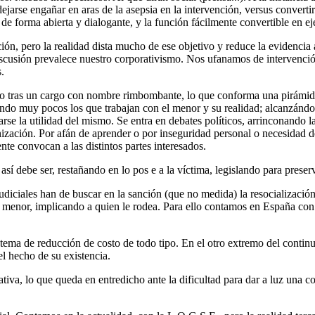
arse engañar en aras de la asepsia en la intervención, versus convertirse
e forma abierta y dialogante, y la función fácilmente convertible en ejec
n, pero la realidad dista mucho de ese objetivo y reduce la evidencia a
 discusión prevalece nuestro corporativismo. Nos ufanamos de intervenci
.
ho tras un cargo con nombre rimbombante, lo que conforma una pirámide
do muy pocos los que trabajan con el menor y su realidad; alcanzándose 
narse la utilidad del mismo. Se entra en debates políticos, arrinconando l
ización. Por afán de aprender o por inseguridad personal o necesidad de 
te convocan a las distintos partes interesados.
 debe ser, restañando en lo pos e a la víctima, legislando para preserva
udiciales han de buscar en la sanción (que no medida) la resocialización
pio menor, implicando a quien le rodea. Para ello contamos en España con
tema de reducción de costo de todo tipo. En el otro extremo del conti
l hecho de su existencia.
tiva, lo que queda en entredicho ante la dificultad para dar a luz una 