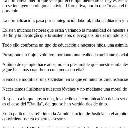
La normativa ulterior que vele por el cumplimiento de la Ley es esenc
no se incluyen en ninguna actividad formativa, por lo que "matan el t
porvenir.
La normalización, pasa por la integración laboral, toda facilitación y
Existen muchos factores que están variando la mentalidad de nuestra
Berlín y la ideología que lo sustentaba, o la expansión del mundo isl
Todo ello conforma un tipo de educación a nuestros hijos, una asimila
Presupone un flujo evolutivo, por tanto una realidad cambiante (socia
A título de ejemplo hace años, no era presumible que nuestros infante
¿Qué hacemos cuando no contamos con ella?
Hemos de modificar una sociedad, en la que en muchos circunstancias 
Necesitamos ilusionar a nuestros jóvenes y no mediante una moral de 
Respecto a lo que nos ocupa, los medios de comunicación deben ser dil
es el caso del "Ratilla", del que se han vertido ríos de tinto.
En lo particular y referido a la Administración de Justicia en el ámbit
convirtiéndose en expertos asesores.