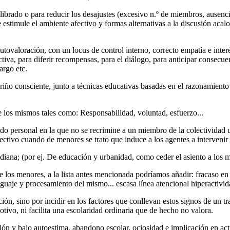
ibrado o para reducir los desajustes (excesivo n.º de miembros, ausenci
se estimule el ambiente afectivo y formas alternativas a la discusión aca
tovaloración, con un locus de control interno, correcto empatía e interé
ctiva, para diferir recompensas, para el diálogo, para anticipar consecuen
argo etc.
iño consciente, junto a técnicas educativas basadas en el razonamiento
 los mismos tales como: Responsabilidad, voluntad, esfuerzo...
o personal en la que no se recrimine a un miembro de la colectividad 
ctivo cuando de menores se trato que induce a los agentes a intervenir
diana; (por ej. De educación y urbanidad, como ceder el asiento a los m
 de los menores, a la lista antes mencionada podríamos añadir: fracaso en
guaje y procesamiento del mismo... escasa línea atencional hiperactivida
ón, sino por incidir en los factores que conllevan estos signos de un tra
ivo, ni facilita una escolaridad ordinaria que de hecho no valora.
ción y bajo autoestima, abandono escolar, ociosidad e implicación en acti