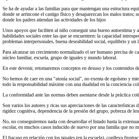
Se ha de ayudar a las familias para que mantengan una estructura equil
donde se arrincone el castigo físico y desaparezcan los malos tratos; 
donde los padres atiendan las actividades de los hijos
Unos apoyos que faciliten al niño conseguir una bueno autoestima y au
habilidades sociales entre las que se encuentren: la capacidad introspe
problemas interpersonales, buena deseabilidad social, equilibrio y un l
Para alcanzar un crecimiento normalizado el ser humano precisa de car
núcleo familiar, escuela, grupo de iguales y mundo laboral.
En este devenir, retomaremos conceptos en desuso y los contenidos de
No hemos de caer en una "atonía social", no exenta de egoísmo y mied
todo la responsabilidad máxime con una dualidad en la conciencia cole
La conformidad ante las normas deben asentarse desde la práctica coti
Son varios los autores y ricas sus apreciaciones de las características
rigidez cognitiva, dependencia de la presión del grupo, pobreza de len
No, no conseguiremos nada con desarrollar el listado hasta la extenuaci
escolar, en muchos casos inducido de nuevo por una familia que no mot
El fracaso en relación con los iguales (en la escuela), conlleva frustra