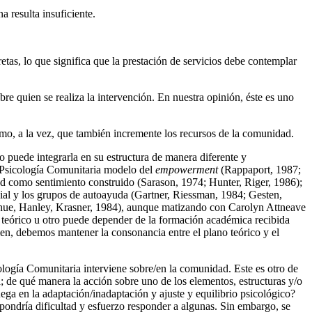
a resulta insuficiente.
tas, lo que significa que la prestación de servicios debe contemplar
re quien se realiza la intervención. En nuestra opinión, éste es uno
smo, a la vez, que también incremente los recursos de la comunidad.
puede integrarla en su estructura de manera diferente y
a Psicología Comunitaria modelo del
empowerment
(Rappaport, 1987;
 como sentimiento construido (Sarason, 1974; Hunter, Riger, 1986);
cial y los grupos de autoayuda (Gartner, Riessman, 1984; Gesten,
ahue, Hanley, Krasner, 1984), aunque matizando con Carolyn Attneave
o teórico u otro puede depender de la formación académica recibida
ien, debemos mantener la consonancia entre el plano teórico y el
ología Comunitaria interviene sobre/en la comunidad. Este es otro de
de qué manera la acción sobre uno de los elementos, estructuras y/o
ega en la adaptación/inadaptación y ajuste y equilibrio psicológico?
ondría dificultad y esfuerzo responder a algunas. Sin embargo, se