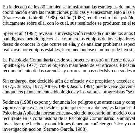
En la década de los 80 también se transforman las estrategias de inter
coordinación entre las instituciones públicas y el asesoramiento a la
(Francescato, Ghirelli, 1988). Schön (1983) redefine el rol del psicólo
críticamente sobre ella, con lo cual, sus resultados se producen en el 
Speer et al. (1992) revisan la investigación realizada durante los años
paradigmas metodológicos, así como en los equipos de investigadores.
deseo de conocer lo que ocurre en ella, y de analizar problemas especí
realizarse por equipos estables, incrementándose el número de investi
La Psicología Comunitaria desde sus orígenes mostró un fuerte deseo d
Spielberger, 1977), con el objetivo manifiesto de ser eficaces. Eficac
reconocimiento de las carencias y errores un paso decisivo en su desa
Sin embargo, éste decidido afán de eficacia y de propiciar y acceder 
1977; Chinsky, 1977; Albee, 1980; Jason, 1991) puede verse gravement
aunque los planteamientos ideológicos y los valores 'progresistas "se
Seidman (1988) expone y denuncia los peligros que amenazan y comprom
vigorosas que existen desde el principio y se mantienen, es la que se 
Psicología Aplicada norteamericana-, siendo necesario un modelo conce
recurrente en la corta historia de la Psicología Comunitaria: la ambiva
investigar qué hechos y condiciones tienen un carácter genésico y comp
investigación-acción (Serrano-García, 1988).