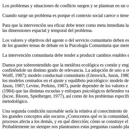
Los problemas y situaciones de conflicto surgen y se plantean en un co
Cuando surge un problema es porque el contexto social carece o tiene 
Para que la intervención sea eficaz debe tener como meta inmediata la
las dimensiones espacial y temporal del problema.
Los valores y objetivos del agente o del servicio comunitario deben es
de los grandes temas de debate en la Psicología Comunitaria que mer
La intervención comunitaria debe tender a producir cambios estables e
Damos por sobreentendido que la metáfora ecológica es común y englob
confiriéndole un distinto grado de relevancia. La adopción de uno u 
Wolff, 1987); modelo conductual comunitario (Glenwick, Jason, 1980
los modelos centrados en el ajuste y equilibrio psicológico: modelo 
Jason, 1987; Levine, Perkins, 1987), puede depender de los valores
(1984) que las distintas escuelas y enfoques psicológicos defienden v
(Iscoe, Bloom, Spielberger, 1977), así como de los problemas específi
metodológico.
Una segunda condición razonable sería la relativa al conocimiento de 
los grandes conceptos aún oscuros ¿Conocemos qué es la comunidad, q
procesos afecta a los demás, y en qué dirección; cómo se construye el
Probablemente no siempre nos planteamos estas preguntas cuando plan