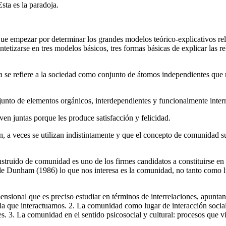
ta es la paradoja.
 empezar por determinar los grandes modelos teórico-explicativos rel
tetizarse en tres modelos básicos, tres formas básicas de explicar las 
a se refiere a la sociedad como conjunto de átomos independientes que r
unto de elementos orgánicos, interdependientes y funcionalmente inter
ven juntas porque les produce satisfacción y felicidad.
n, a veces se utilizan indistintamente y que el concepto de comunidad s
struido de comunidad es uno de los firmes candidatos a constituirse en
 de Dunham (1986) lo que nos interesa es la comunidad, no tanto como l
ional que es preciso estudiar en términos de interrelaciones, apuntando
a que interactuamos. 2. La comunidad como lugar de interacción social e i
ades. 3. La comunidad en el sentido psicosocial y cultural: procesos que