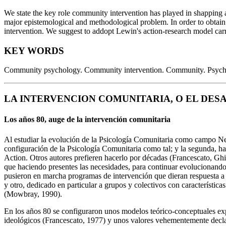
We state the key role community intervention has played in shapping a
major epistemological and methodological problem. In order to obtain
intervention. We suggest to addopt Lewin's action-research model carri
KEY WORDS
Community psychology. Community intervention. Community. Psychol
LA INTERVENCION COMUNITARIA, O EL DES
Los años 80, auge de la intervención comunitaria
Al estudiar la evolución de la Psicología Comunitaria como campo Ne
configuración de la Psicología Comunitaria como tal; y la segunda, 
Action. Otros autores prefieren hacerlo por décadas (Francescato, Ghi
que haciendo presentes las necesidades, para continuar evolucionando (A
pusieron en marcha programas de intervención que dieran respuesta
y otro, dedicado en particular a grupos y colectivos con característica
(Mowbray, 1990).
En los años 80 se configuraron unos modelos teórico-conceptuales exp
ideológicos (Francescato, 1977) y unos valores vehementemente declar