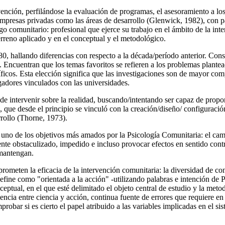
vención, perfilándose la evaluación de programas, el asesoramiento a lo
s empresas privadas como las áreas de desarrollo (Glenwick, 1982), con p
go comunitario: profesional que ejerce su trabajo en el ámbito de la inte
terreno aplicado y en el conceptual y el metodológico.
 80, hallando diferencias con respecto a la década/período anterior. Con
 Encuentran que los temas favoritos se refieren a los problemas plante
ficos. Esta elección significa que las investigaciones son de mayor com
gadores vinculados con las universidades.
e intervenir sobre la realidad, buscando/intentando ser capaz de proporc
ia, que desde el principio se vinculó con la creación/diseño/ configuraci
rrollo (Thorne, 1973).
a uno de los objetivos más amados por la Psicología Comunitaria: el camb
e obstaculizado, impedido e incluso provocar efectos en sentido contr
 mantengan.
eten la eficacia de la intervención comunitaria: la diversidad de conc
define como "orientada a la acción" -utilizando palabras e intención de 
ptual, en el que esté delimitado el objeto central de estudio y la met
lencia entre ciencia y acción, continua fuente de errores que requiere e
robar si es cierto el papel atribuido a las variables implicadas en el 