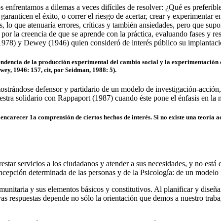
 enfrentamos a dilemas a veces difíciles de resolver: ¿Qué es preferible
ranticen el éxito, o correr el riesgo de acertar, crear y experimentar en
s, lo que atenuaría errores, críticas y también ansiedades, pero que su
or la creencia de que se aprende con la práctica, evaluando fases y res
(1978) y Dewey (1946) quien consideró de interés público su implantaci
ndencia de la producción experimental del cambio social y la experimentación d
ey, 1946: 157, cit, por Seidman, 1988: 5).
mostrándose defensor y partidario de un modelo de investigación-acción
estra solidario con Rappaport (1987) cuando éste pone el énfasis en la n
y encarecer 1a comprensión de ciertos hechos de interés. Si no existe una teoría a
star servicios a los ciudadanos y atender a sus necesidades, y no está c
oncepción determinada de las personas y de la Psicología: de un modelo 
omunitaria y sus elementos básicos y constitutivos. Al planificar y dise
s respuestas depende no sólo la orientación que demos a nuestro trabajo,