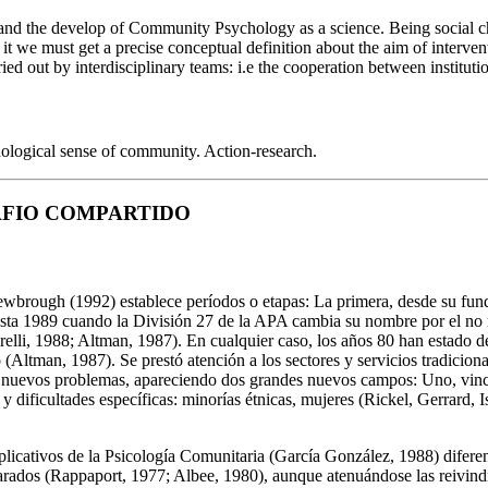
nd the develop of Community Psychology as a science. Being social chan
 it we must get a precise conceptual definition about the aim of inte
ed out by interdisciplinary teams: i.e the cooperation between institutio
ogical sense of community. Action-research.
AFIO COMPARTIDO
wbrough (1992) establece períodos o etapas: La primera, desde su fund
hasta 1989 cuando la División 27 de la APA cambia su nombre por el no
relli, 1988; Altman, 1987). En cualquier caso, los años 80 han estado de
ltman, 1987). Se prestó atención a los sectores y servicios tradicionale
 a nuevos problemas, apareciendo dos grandes nuevos campos: Uno, vin
s y dificultades específicas: minorías étnicas, mujeres (Rickel, Gerrard,
licativos de la Psicología Comunitaria (García González, 1988) difere
ados (Rappaport, 1977; Albee, 1980), aunque atenuándose las reivindic