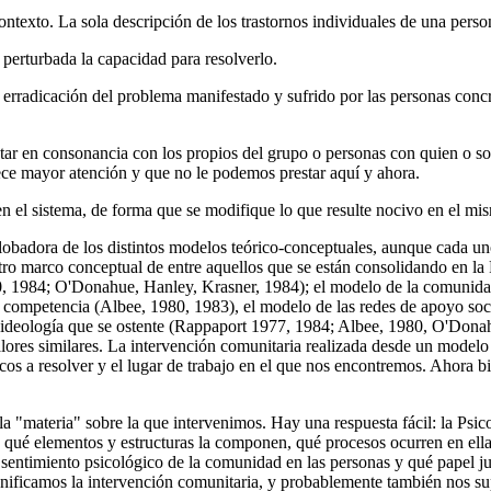
ntexto. La sola descripción de los trastornos individuales de una person
perturbada la capacidad para resolverlo.
 erradicación del problema manifestado y sufrido por las personas concre
tar en consonancia con los propios del grupo o personas con quien o sob
ece mayor atención y que no le podemos prestar aquí y ahora.
n el sistema, de forma que se modifique lo que resulte nocivo en el mi
adora de los distintos modelos teórico-conceptuales, aunque cada uno 
otro marco conceptual de entre aquellos que se están consolidando en l
, 1984; O'Donahue, Hanley, Krasner, 1984); el modelo de la comunidad
de competencia (Albee, 1980, 1983), el modelo de las redes de apoyo so
 e ideología que se ostente (Rappaport 1977, 1984; Albee, 1980, O'Don
alores similares. La intervención comunitaria realizada desde un model
cos a resolver y el lugar de trabajo en el que nos encontremos. Ahora b
la "materia" sobre la que intervenimos. Hay una respuesta fácil: la Psic
ué elementos y estructuras la componen, qué procesos ocurren en ella; 
 sentimiento psicológico de la comunidad en las personas y qué papel ju
ificamos la intervención comunitaria, y probablemente también nos sup