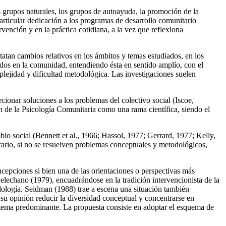
s grupos naturales, los grupos de autoayuda, la promoción de la
articular dedicación a los programas de desarrollo comunitario
rvención y en la práctica cotidiana, a la vez que reflexiona
statan cambios relativos en los ámbitos y temas estudiados, en los
ados en la comunidad, entendiendo ésta en sentido amplío, con el
plejidad y dificultad metodológica. Las investigaciones suelen
ionar soluciones a los problemas del colectivo social (Iscoe,
ón de la Psicología Comunitaria como una rama científica, siendo el
io social (Bennett et al., 1966; Hassol, 1977; Gerrard, 1977; Kelly,
ario, si no se resuelven problemas conceptuales y metodológicos,
epciones si bien una de las orientaciones o perspectivas más
Pelechano (1979), encuadrándose en la tradición intervencionista de la
odología. Seidman (1988) trae a escena una situación también
n su opinión reducir la diversidad conceptual y concentrarse en
sistema predominante. La propuesta consiste en adoptar el esquema de