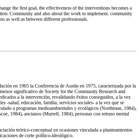
ge the first goal, the effectiveness of the interventions becomes a
rvention: Community and also about the work to implement. community
ns as well as between different professionals.
ación en 1965 la Conferencia de Austin en 1975, caracterizada por la
 menos significativo de Society for the Community Research and
dicados a la intervención, revalidando éxitos conseguidos, a la vez
s -salud, educación, familia, servicios sociales- a la vez que se
culado a programas medioambientales y ecológicos (Northman, 1984),
 Iscoe, 1984), ancianos (Murrell, 1984), personas con retraso mental
nciación teórico-conceptual en ocasiones vinculada a planteamientos
aciones de corte político-ideológico.