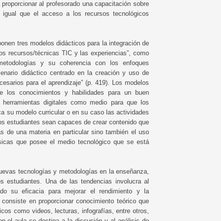
 proporcionar al profesorado una capacitación sobre
 igual que el acceso a los recursos tecnológicos
onen tres modelos didácticos para la integración de
los recursos/técnicas TIC y las experiencias”, como
metodologías y su coherencia con los enfoques
cenario didáctico centrado en la creación y uso de
esarios para el aprendizaje” (p. 419). Los modelos
e los conocimientos y habilidades para un buen
herramientas digitales como medio para que los
ca su modelo curricular o en su caso las actividades
e los estudiantes sean capaces de crear contenido que
as de una materia en particular sino también el uso
icas que posee el medio tecnológico que se está
uevas tecnologías y metodologías en la enseñanza,
s estudiantes. Una de las tendencias involucra al
ado su eficacia para mejorar el rendimiento y la
o consiste en proporcionar conocimiento teórico que
icos como videos, lecturas, infografías, entre otros,
en el aula se destina a la discusión y al análisis de