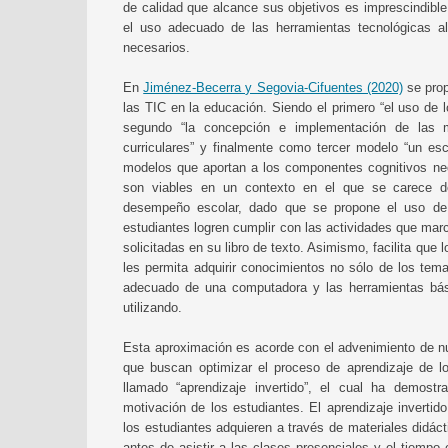
de calidad que alcance sus objetivos es imprescindible
el uso adecuado de las herramientas tecnológicas al
necesarios.
En
Jiménez-Becerra y Segovia-Cifuentes (2020)
se prop
las TIC en la educación. Siendo el primero “el uso de 
segundo “la concepción e implementación de las 
curriculares” y finalmente como tercer modelo “un es
modelos que aportan a los componentes cognitivos nec
son viables en un contexto en el que se carece d
desempeño escolar, dado que se propone el uso de 
estudiantes logren cumplir con las actividades que mar
solicitadas en su libro de texto. Asimismo, facilita qu
les permita adquirir conocimientos no sólo de los tem
adecuado de una computadora y las herramientas bás
utilizando.
Esta aproximación es acorde con el advenimiento de n
que buscan optimizar el proceso de aprendizaje de lo
llamado “aprendizaje invertido”, el cual ha demostr
motivación de los estudiantes. El aprendizaje invertid
los estudiantes adquieren a través de materiales didáct
antes de asistir a las clases presenciales y el tiempo 