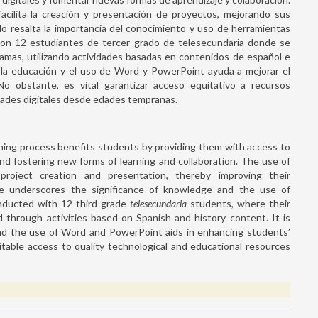
ilita la creación y presentación de proyectos, mejorando sus
lo resalta la importancia del conocimiento y uso de herramientas
ó con 12 estudiantes de tercer grado de telesecundaria donde se
amas, utilizando actividades basadas en contenidos de español e
en la educación y el uso de Word y PowerPoint ayuda a mejorar el
 No obstante, es vital garantizar acceso equitativo a recursos
idades digitales desde edades tempranas.
rning process benefits students by providing them with access to
 and fostering new forms of learning and collaboration. The use of
roject creation and presentation, thereby improving their
cle underscores the significance of knowledge and the use of
onducted with 12 third-grade
telesecundaria
students, where their
 through activities based on Spanish and history content. It is
 and the use of Word and PowerPoint aids in enhancing students’
quitable access to quality technological and educational resources