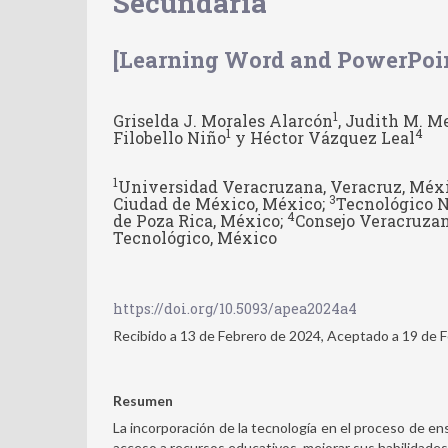
Secundaria
[Learning Word and PowerPoint
1
Griselda J. Morales Alarcón
, Judith M. M
1
4
Filobello Niño
y Héctor Vázquez Leal
1
Universidad Veracruzana, Veracruz, Méx
3
Ciudad de México, México;
Tecnológico N
4
de Poza Rica, México;
Consejo Veracruzan
Tecnológico, México
https://doi.org/10.5093/apea2024a4
Recibido a 13 de Febrero de 2024, Aceptado a 19 de 
Resumen
La incorporación de la tecnología en el proceso de en
acceso a recursos educativos, mejorar sus habilidades