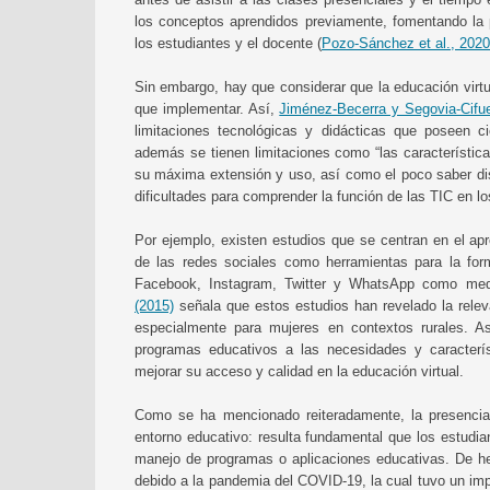
los conceptos aprendidos previamente, fomentando la p
los estudiantes y el docente (
Pozo-Sánchez et al., 2020
Sin embargo, hay que considerar que la educación virtu
que implementar. Así,
Jiménez-Becerra y Segovia-Cifu
limitaciones tecnológicas y didácticas que poseen c
además se tienen limitaciones como “las característic
su máxima extensión y uso, así como el poco saber dis
dificultades para comprender la función de las TIC en lo
Por ejemplo, existen estudios que se centran en el ap
de las redes sociales como herramientas para la form
Facebook, Instagram, Twitter y WhatsApp como medi
(2015)
señala que estos estudios han revelado la releva
especialmente para mujeres en contextos rurales. A
programas educativos a las necesidades y caracterís
mejorar su acceso y calidad en la educación virtual.
Como se ha mencionado reiteradamente, la presencia 
entorno educativo: resulta fundamental que los estudi
manejo de programas o aplicaciones educativas. De h
debido a la pandemia del COVID-19, la cual tuvo un imp