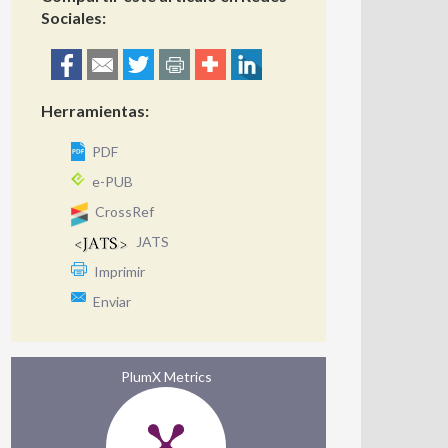
Sociales:
Herramientas:
PDF
e-PUB
CrossRef
JATS
Imprimir
Enviar
PlumX Metrics