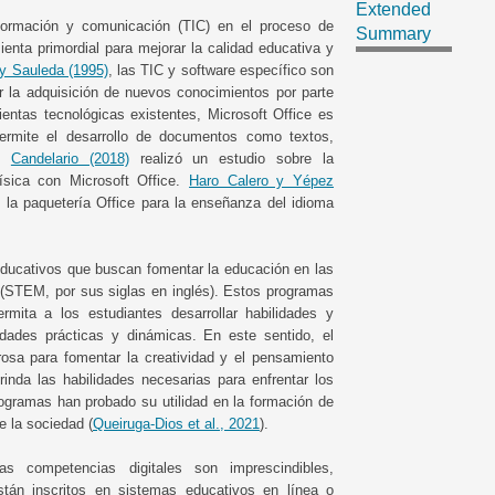
Extended
nformación y comunicación (TIC) en el proceso de
Summary
enta primordial para mejorar la calidad educativa y
y Sauleda (1995)
, las TIC y software específico son
tar la adquisición de nuevos conocimientos por parte
entas tecnológicas existentes, Microsoft Office es
ermite el desarrollo de documentos como textos,
a,
Candelario (2018)
realizó un estudio sobre la
sica con Microsoft Office.
Haro Calero y Yépez
e la paquetería Office para la enseñanza del idioma
ucativos que buscan fomentar la educación en las
s (STEM, por sus siglas en inglés). Estos programas
rmita a los estudiantes desarrollar habilidades y
idades prácticas y dinámicas. En este sentido, el
sa para fomentar la creatividad y el pensamiento
rinda las habilidades necesarias para enfrentar los
rogramas han probado su utilidad en la formación de
e la sociedad (
Queiruga-Dios et al., 2021
).
s competencias digitales son imprescindibles,
tán inscritos en sistemas educativos en línea o