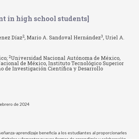
 in high school students]
2
3
enez Díaz
, Mario A. Sandoval Hernández
, Uriel A.
2
ico;
Universidad Nacional Autónoma de México,
acional de México, Instituto Tecnológico Superior
o de Investigación Científica y Desarrollo
Febrero de 2024
señanza-aprendizaje beneficia a los estudiantes al proporcionarles
 digitales y fomentar nuevas formas de aprendizaje y colaboración.