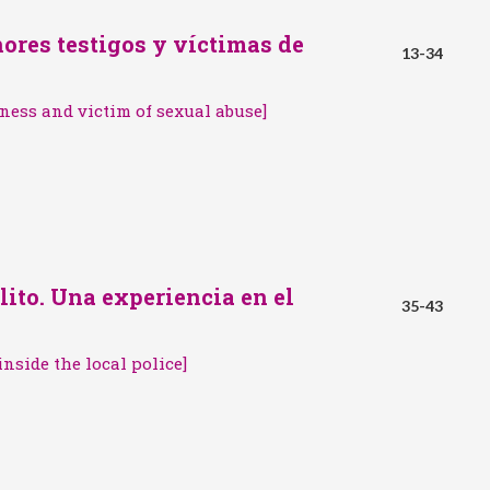
Proce
ores testigos y víctimas de
13-34
tness and victim of sexual abuse]
lito. Una experiencia en el
35-43
nside the local police]