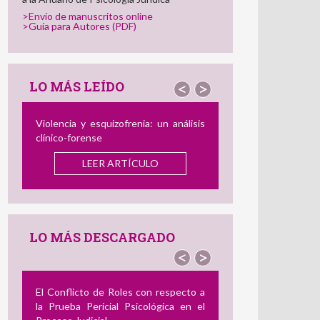
>Envío de manuscritos online
>Guía para Autores (PDF)
LO MÁS LEÍDO
<
>
ia y esquizofrenia: un análisis
El Perfil del Consumidor de Imáge
-forense
de Abuso Sexual Infantil: Semejan
y Diferencias con el Agresor
offlin
LEER ARTÍCULO
el Delincuente Dual
LEER ARTÍCULO
LO MÁS DESCARGADO
<
>
nflicto de Roles con respecto a
Revisión de Instrumentos en Es
ueba Pericial Psicológica en el
para Medir el Acoso Laboral