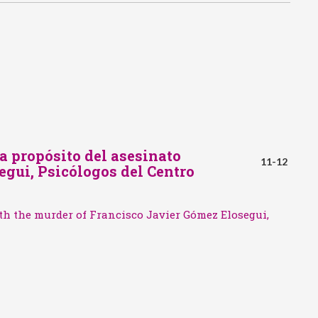
Violenc
clínico
 a propósito del asesinato
11-12
egui, Psicólogos del Centro
with the murder of Francisco Javier Gómez Elosegui,
El Co
la Pr