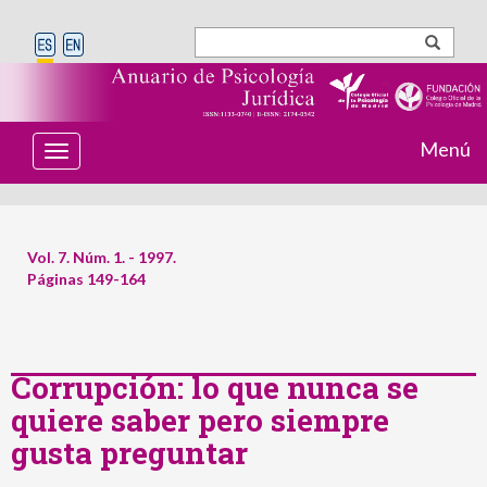
Menú
T
o
g
g
l
e
Vol. 7. Núm. 1. - 1997.
n
Páginas 149-164
a
v
i
g
a
t
Corrupción: lo que nunca se
i
quiere saber pero siempre
o
n
gusta preguntar