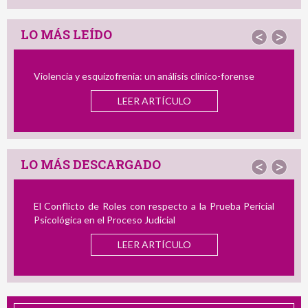
LO MÁS LEÍDO
<
>
olencia y esquizofrenia: un análisis clínico-forense
El Perfi
Infantil
LEER ARTÍCULO
y el Deli
LO MÁS DESCARGADO
<
>
El Conflicto de Roles con respecto a la Prueba Pericial
Revisi
Psicológica en el Proceso Judicial
Acoso L
LEER ARTÍCULO