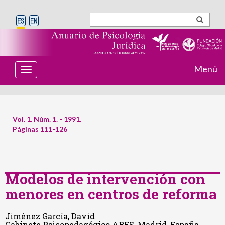
Menú
T
o
g
g
l
e
Vol. 1. Núm. 1. - 1991.
n
Páginas 111-126
a
v
i
g
a
t
Modelos de intervención con
i
menores en centros de reforma
o
n
Jiménez García, David
Gabinete Psicopedagógico ARES, Madrid, España