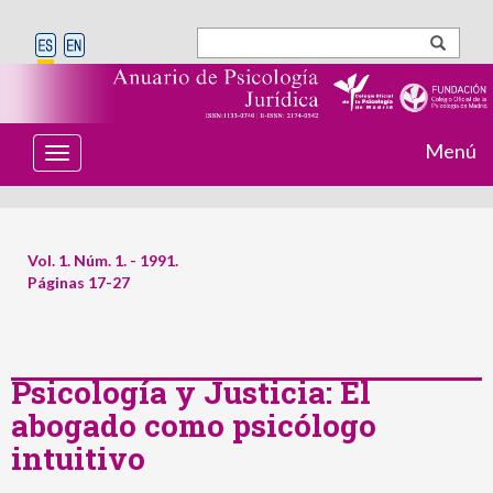
Menú
T
o
g
g
l
e
Vol. 1. Núm. 1. - 1991.
n
Páginas 17-27
a
v
i
g
a
t
Psicología y Justicia: El
i
abogado como psicólogo
o
n
intuitivo