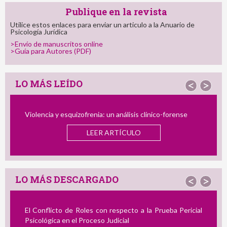
Publique en la revista
Utilice estos enlaces para enviar un articulo a la Anuario de
Psicología Jurídica
>Envío de manuscritos online
>Guía para Autores (PDF)
LO MÁS LEÍDO
<
>
álisis clínico-forense
El Perfil del Consumidor de Imágen
Infantil: Semejanzas y Diferencias c
ÍCULO
y el Delincuente Dual
LEER ARTÍCULO
LO MÁS DESCARGADO
<
>
ecto a la Prueba Pericial
Revisión de Instrumentos en Espa
al
Acoso Laboral: Su Utilidad en la Evalua