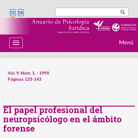
Menú
T
o
g
g
l
e
Vol. 9. Núm. 1. - 1999.
n
Páginas 133-143
a
v
i
g
a
t
El papel profesional del
i
neuropsicólogo en el ámbito
o
n
forense