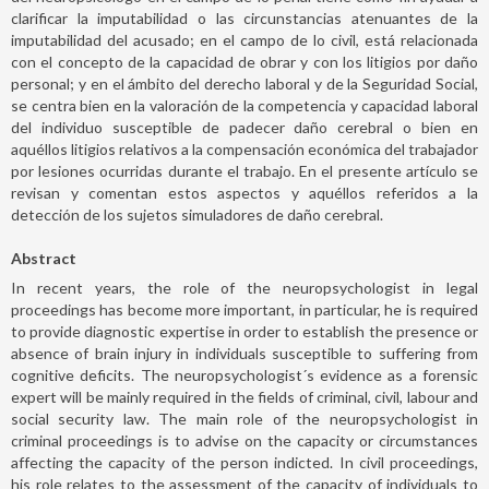
clarificar la imputabilidad o las circunstancias atenuantes de la
imputabilidad del acusado; en el campo de lo civil, está relacionada
con el concepto de la capacidad de obrar y con los litigios por daño
personal; y en el ámbito del derecho laboral y de la Seguridad Social,
se centra bien en la valoración de la competencia y capacidad laboral
del individuo susceptible de padecer daño cerebral o bien en
aquéllos litigios relativos a la compensación económica del trabajador
por lesiones ocurridas durante el trabajo. En el presente artículo se
revisan y comentan estos aspectos y aquéllos referidos a la
detección de los sujetos simuladores de daño cerebral.
Abstract
In recent years, the role of the neuropsychologist in legal
proceedings has become more important, in particular, he is required
to provide diagnostic expertise in order to establish the presence or
absence of brain injury in individuals susceptible to suffering from
cognitive deficits. The neuropsychologist´s evidence as a forensic
expert will be mainly required in the fields of criminal, civil, labour and
social security law. The main role of the neuropsychologist in
criminal proceedings is to advise on the capacity or circumstances
affecting the capacity of the person indicted. In civil proceedings,
his role relates to the assessment of the capacity of individuals to