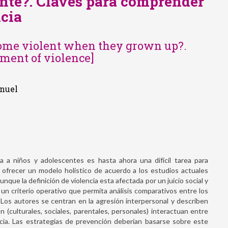
nte?. Claves para comprender
ncia
ome violent when they grown up?.
ment of violence]
anuel
 a niños y adolescentes es hasta ahora una difícil tarea para
a ofrecer un modelo holistico de acuerdo a los estudios actuales
nque la definición de violencia esta afectada por un juicio social y
 un criterio operativo que permita análisis comparativos entre los
 Los autores se centran en la agresión interpersonal y describen
 (culturales, sociales, parentales, personales) interactuan entre
ncia. Las estrategias de prevención deberían basarse sobre este