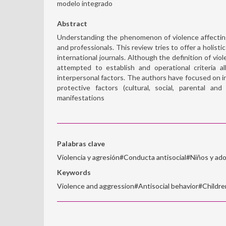
modelo integrado
Abstract
Understanding the phenomenon of violence affecting c
and professionals. This review tries to offer a holist
international journals. Although the definition of vio
attempted to establish and operational criteria a
interpersonal factors. The authors have focused on i
protective factors (cultural, social, parental a
manifestations
Palabras clave
Violencia y agresión#Conducta antisocial#Niños y ad
Keywords
Violence and aggression#Antisocial behavior#Childr