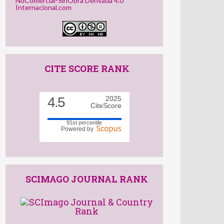
NoComercial-SinObra Derivada 4.0
Internacional.com
CITE SCORE RANK
4.5
2025
CiteScore
91st percentile
Powered by
SCIMAGO JOURNAL RANK