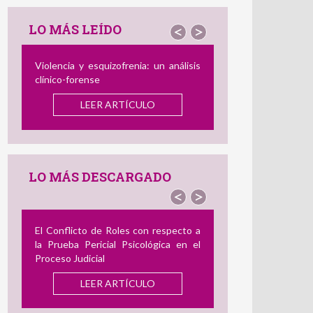
LO MÁS LEÍDO
<
>
Violencia y esquizofrenia: un análisis
El Perfil del Cons
clínico-forense
de Abuso Sexual In
y Diferencias con 
LEER ARTÍCULO
el Delincuente Dual
LEER AR
LO MÁS DESCARGADO
<
>
El Conflicto de Roles con respecto a
Revisión de Instru
la Prueba Pericial Psicológica en el
para Medir el Ac
Proceso Judicial
Utilidad en la Evalua
LEER ARTÍCULO
LEER AR