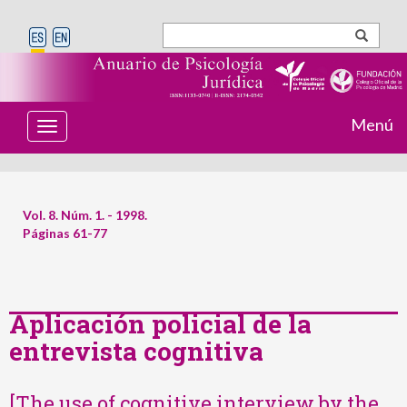
Menú
T
o
g
g
l
e
Vol. 8. Núm. 1. - 1998.
n
Páginas 61-77
a
v
i
g
a
t
Aplicación policial de la
i
entrevista cognitiva
o
n
[The use of cognitive interview by the