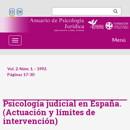
Menú
T
o
g
g
l
e
Vol. 2. Núm. 1. - 1992.
n
Páginas 17-30
a
v
i
g
a
t
Psicología judicial en España.
i
(Actuación y límites de
o
n
intervención)