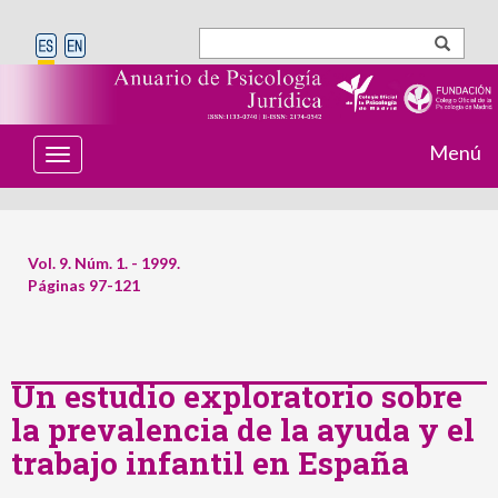
Menú
T
o
g
g
l
e
Vol. 9. Núm. 1. - 1999.
n
Páginas 97-121
a
v
i
g
a
t
Un estudio exploratorio sobre
i
la prevalencia de la ayuda y el
o
n
trabajo infantil en España