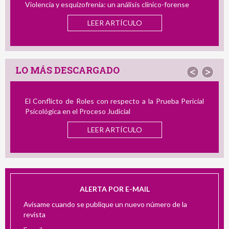
 análisis clínico-forense
El Perfil del Consumidor de Imá
Infantil: Semejanzas y Diferencia
RTÍCULO
y el Delincuente Dual
LEER ARTÍCU
LO MÁS DESCARGADO
<
>
n respecto a la Prueba Pericial
Revisión de Instrumentos en
 Judicial
Acoso Laboral: Su Utilidad en la
 ARTÍCULO
LEER ART
ALERTA POR E-MAIL
Avísame cuando se publique un nuevo número de la
revista