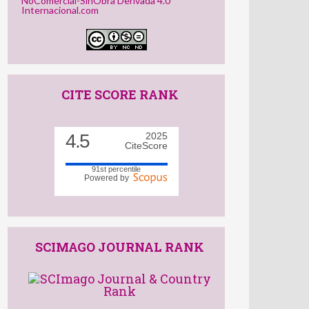
NoComercial-SinObra Derivada 4.0
Internacional.com
CITE SCORE RANK
4.5
2025
CiteScore
91st percentile
Powered by
SCIMAGO JOURNAL RANK