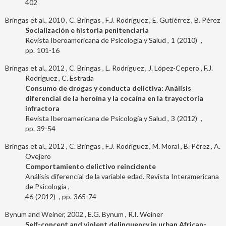
402
Bringas et al., 2010
C. Bringas
F.J. Rodríguez
E. Gutiérrez
B. Pérez
Socialización e historia penitenciaria
Revista Iberoamericana de Psicología y Salud
1
2010
101-16
Bringas et al., 2012
C. Bringas
L. Rodríguez
J. López-Cepero
F.J.
Rodríguez
C. Estrada
Consumo de drogas y conducta delictiva: Análisis
diferencial de la heroína y la cocaína en la trayectoria
infractora
Revista Iberoamericana de Psicología y Salud
3
2012
39-54
Bringas et al., 2012
C. Bringas
F.J. Rodríguez
M. Moral
B. Pérez
A.
Ovejero
Comportamiento delictivo reincidente
Análisis diferencial de la variable edad. Revista Interamericana
de Psicología
46
2012
365-74
Bynum and Weiner, 2002
E.G. Bynum
R.I. Weiner
Self-concept and violent delinquency in urban African-