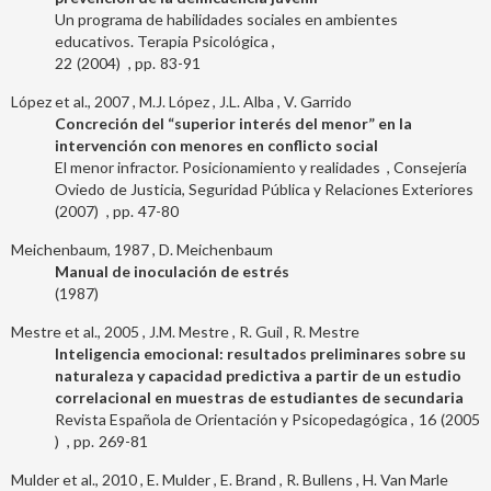
Un programa de habilidades sociales en ambientes
educativos. Terapia Psicológica
22
2004
83-91
López et al., 2007
M.J. López
J.L. Alba
V. Garrido
Concreción del “superior interés del menor” en la
intervención con menores en conflicto social
El menor infractor. Posicionamiento y realidades
Consejería
Oviedo
de Justicia, Seguridad Pública y Relaciones Exteriores
2007
47-80
Meichenbaum, 1987
D. Meichenbaum
Manual de inoculación de estrés
1987
Mestre et al., 2005
J.M. Mestre
R. Guil
R. Mestre
Inteligencia emocional: resultados preliminares sobre su
naturaleza y capacidad predictiva a partir de un estudio
correlacional en muestras de estudiantes de secundaria
Revista Española de Orientación y Psicopedagógica
16
2005
269-81
Mulder et al., 2010
E. Mulder
E. Brand
R. Bullens
H. Van Marle