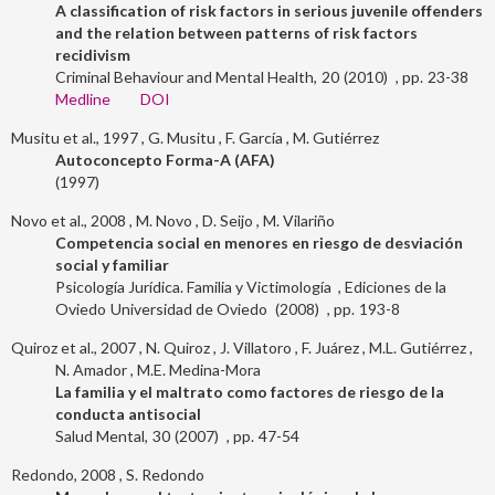
A classification of risk factors in serious juvenile offenders
and the relation between patterns of risk factors
recidivism
Criminal Behaviour and Mental Health
20
2010
23-38
Medline
DOI
Musitu et al., 1997
G. Musitu
F. García
M. Gutiérrez
Autoconcepto Forma-A (AFA)
1997
Novo et al., 2008
M. Novo
D. Seijo
M. Vilariño
Competencia social en menores en riesgo de desviación
social y familiar
Psicología Jurídica. Familia y Victimología
Ediciones de la
Oviedo
Universidad de Oviedo
2008
193-8
Quiroz et al., 2007
N. Quiroz
J. Villatoro
F. Juárez
M.L. Gutiérrez
N. Amador
M.E. Medina-Mora
La familia y el maltrato como factores de riesgo de la
conducta antisocial
Salud Mental
30
2007
47-54
Redondo, 2008
S. Redondo