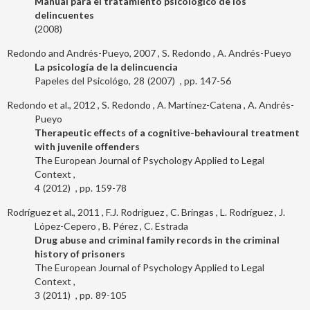
Manual para el tratamiento psicológico de los
delincuentes
2008
Redondo and Andrés-Pueyo, 2007
S. Redondo
A. Andrés-Pueyo
La psicología de la delincuencia
Papeles del Psicológo
28
2007
147-56
Redondo et al., 2012
S. Redondo
A. Martínez-Catena
A. Andrés-
Pueyo
Therapeutic effects of a cognitive-behavioural treatment
with juvenile offenders
The European Journal of Psychology Applied to Legal
Context
4
2012
159-78
Rodríguez et al., 2011
F.J. Rodríguez
C. Bringas
L. Rodríguez
J.
López-Cepero
B. Pérez
C. Estrada
Drug abuse and criminal family records in the criminal
history of prisoners
The European Journal of Psychology Applied to Legal
Context
3
2011
89-105