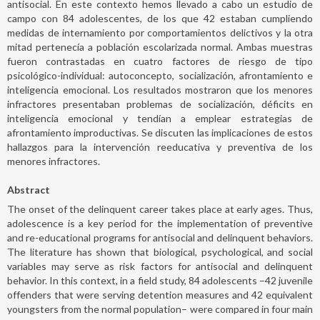
antisocial. En este contexto hemos llevado a cabo un estudio de
campo con 84 adolescentes, de los que 42 estaban cumpliendo
medidas de internamiento por comportamientos delictivos y la otra
mitad pertenecía a población escolarizada normal. Ambas muestras
fueron contrastadas en cuatro factores de riesgo de tipo
psicológico-individual: autoconcepto, socialización, afrontamiento e
inteligencia emocional. Los resultados mostraron que los menores
infractores presentaban problemas de socialización, déficits en
inteligencia emocional y tendían a emplear estrategias de
afrontamiento improductivas. Se discuten las implicaciones de estos
hallazgos para la intervención reeducativa y preventiva de los
menores infractores.
Abstract
The onset of the delinquent career takes place at early ages. Thus,
adolescence is a key period for the implementation of preventive
and re-educational programs for antisocial and delinquent behaviors.
The literature has shown that biological, psychological, and social
variables may serve as risk factors for antisocial and delinquent
behavior. In this context, in a field study, 84 adolescents –42 juvenile
offenders that were serving detention measures and 42 equivalent
youngsters from the normal population– were compared in four main