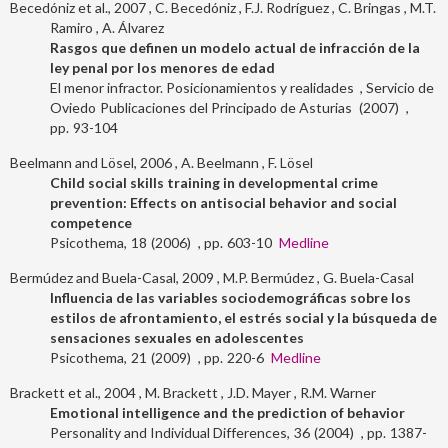
Becedóniz et al., 2007
C. Becedóniz
F.J. Rodríguez
C. Bringas
M.T.
Ramiro
A. Álvarez
Rasgos que definen un modelo actual de infracción de la
ley penal por los menores de edad
El menor infractor. Posicionamientos y realidades
Servicio de
Oviedo
Publicaciones del Principado de Asturias
2007
93-104
Beelmann and Lösel, 2006
A. Beelmann
F. Lösel
Child social skills training in developmental crime
prevention: Effects on antisocial behavior and social
competence
Psicothema
18
2006
603-10
Medline
Bermúdez and Buela-Casal, 2009
M.P. Bermúdez
G. Buela-Casal
Influencia de las variables sociodemográficas sobre los
estilos de afrontamiento, el estrés social y la búsqueda de
sensaciones sexuales en adolescentes
Psicothema
21
2009
220-6
Medline
Brackett et al., 2004
M. Brackett
J.D. Mayer
R.M. Warner
Emotional intelligence and the prediction of behavior
Personality and Individual Differences
36
2004
1387-