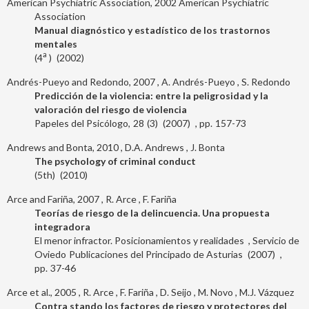
American Psychiatric Association, 2002
American Psychiatric
Association
Manual diagnóstico y estadístico de los trastornos
mentales
a
4
2002
Andrés-Pueyo and Redondo, 2007
A. Andrés-Pueyo
S. Redondo
Predicción de la violencia: entre la peligrosidad y la
valoración del riesgo de violencia
Papeles del Psicólogo
28
3
2007
157-73
Andrews and Bonta, 2010
D.A. Andrews
J. Bonta
The psychology of criminal conduct
5th
2010
Arce and Fariña, 2007
R. Arce
F. Fariña
Teorías de riesgo de la delincuencia. Una propuesta
integradora
El menor infractor. Posicionamientos y realidades
Servicio de
Oviedo
Publicaciones del Principado de Asturias
2007
37-46
Arce et al., 2005
R. Arce
F. Fariña
D. Seijo
M. Novo
M.J. Vázquez
Contra stando los factores de riesgo y protectores del