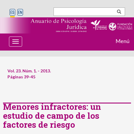
Menú
T
o
g
g
l
e
Vol. 23. Núm. 1. - 2013.
n
Páginas 39-45
a
v
i
g
a
t
Menores infractores: un
i
estudio de campo de los
o
n
factores de riesgo