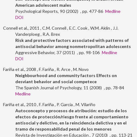
American adolescent males
Psychological Reports
90
2002
477-86
Medline
DOI
Connell et al., 2011
C.M. Connell
E.C. Cook
W.M. Aklin
J.J.
Vanderploeg
R.A. Brex
Risk and protective factors associated with patterns of
antisocial behavior among nonmetropolitan adolescents
Aggressive Behavior
37
2011
98-106
Medline
DOI
Fariña et al., 2008
F. Fariña
R. Arce
M. Novo
Neighbourhood and community factors Effects on
desviant behavior and social competece
The Spanish Journal of Psychology
11
2008
78-84
Medline
Fariña et al., 2010
F. Fariña
P. García
M. Vilariño
Autoconcepto y procesos de atribución: estudio de los
efectos de protección/riesgo frente al comportamiento
antisocial y delictivo, en la reincidencia delictiva y en el
tramo de responsabilidad penal de los menores
Revista de Investigación en Educación
7
2010
113-21