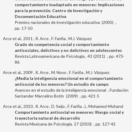
comportamiento inadaptado en menores: Implicaciones
para la prevención. Centro de Investigación y
Documentación Educativa
Premios nacionales de investigación educativa
2005
17-50
Arce et al., 2011
R. Arce
F. Fariña
M.J. Vázquez
Grado de competencia social y comportamiento
antisociales, delictivos y no delictivos en adolescentes
Revista Latinoamericana de Psicología
43
2011
473-
86
Arce et al., 2009
R. Arce
M. Novo
F. Fariña
M.J. Vázquez
¿Media la inteligencia emocional en el comportamiento
antisocial de los menores? Un estudio de campo
Avances en el estudio de la inteligencia emocional
Fundación
Santander
Marcelino Botín
2009
421-5
Arce et al., 2010
R. Arce
D. Seijo
F. Fariña
L. Mohamed-Mohand
Comportamiento antisocial en menores: Riesgo social y
trayectoria natural de desarrollo
Revista Mexicana de Psicología
27
2010
127-42