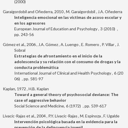
2000
Garaigordobil and Oñederra, 2010
M. Garaigordobil
J.A. Oñederra
Inteligencia emocional en las víctimas de acoso escolar y
en los agresores
European Journal of Education and Psychology
3
2010
243-56
Gómez et al., 2006
J.A. Gómez
A. Luengo
E. Romero
P. Villar
J.
Sobral
Estrategias de afrontamiento en el inicio de la
adolescencia y su relación con el consumo de drogas y la
conducta problemática
International Journal of Clinical and Health Psychology
6
20
06
581-97
Kaplan, 1972
H.B. Kaplan
Toward a general theory of psychosocial deviance: The
case of aggressive behavior
Social Science and Medicine
6
1972
539-617
Livacic-Rajas et al., 2004
P.Y. Livacic-Rajas
M. Espinoza
F. Ugalde
Intervención psicológica basada en la evidencia para la
prevención de la delincuencia juvenil