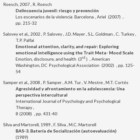
Roesch, 2007
R. Roesch
Delincuencia juvenil: riesgo y prevención
Los escenarios de la violencia
Barcelona
Ariel
2007
215-32
Salovey et al., 2002
P. Salovey
J.D. Mayer
S.L. Goldman
C. Turkey
T.P. Palfai
Emotional attention, clarity, and repair: Exploring
emotional intelligence using the Trait Meta- Mood Scale
rd
Emotion, disclosure, and health
3
American
Washington, DC
Psychological Association
2002
125-
54
Samper et al., 2008
P. Samper
A.M. Tur
V. Mestre
M.T. Cortés
Agresividad y afrontamiento en la adolescencia: Una
perspectiva intercultural
International Journal of Psychology and Psychological
Therapy
8
2008
431-40
Silva and Martorell, 1989
F. Silva
M.C. Martorell
BAS-3. Batería de Socialización (autoevaluación)
1989