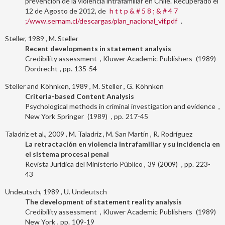
prevención de la violencia intrafamiliar en Chile. Recuperado el
12 de Agosto de 2012, de
h t t p & # 5 8 ; & # 4 7
;/www.sernam.cl/descargas/plan_nacional_vif.pdf
.
Steller, 1989
M. Steller
Recent developments in statement analysis
Credibility assessment
Kluwer Academic Publishers
1989
Dordrecht
135-54
Steller and Köhnken, 1989
M. Steller
G. Köhnken
Criteria-based Content Analysis
Psychological methods in criminal investigation and evidence
New York
Springer
1989
217-45
Taladriz et al., 2009
M. Taladriz
M. San Martín
R. Rodríguez
La retractación en violencia intrafamiliar y su incidencia en
el sistema procesal penal
Revista Jurídica del Ministerio Público
39
2009
223-
43
Undeutsch, 1989
U. Undeutsch
The development of statement reality analysis
Credibility assessment
Kluwer Academic Publishers
1989
New York
109-19