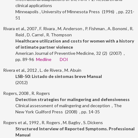
clinical applications
Minneapolis
University of Minnesota Press
1996
221-
51
Rivara et al., 2007
F. Rivara
M. Anderson
P. Fishman
A. Bonomi
R.
Reid
D. Carrel
R. Thompson
Healthcare utilization and costs for women with a history
of intimate partner violence
American Journal of Preventive Medicine
32
2
2007
89-96
Medline
DOI
Rivera et al., 2012
L. de Rivera
M. Abuín
LSB-50: Listado de síntomas breve Manual
2012
Rogers, 2008
R. Rogers
Detection strategies for malingering and defensiveness
Clinical assessment of malingering and deception
The
New York
Guilford Press
2008
14-35
Rogers et al., 1992
R. Rogers
M. Bagby
S. Dickens
Structured Interview of Reported Symptoms. Professional
Manual