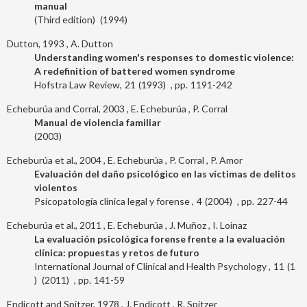
manual
Third edition
1994
Dutton, 1993
A. Dutton
Understanding women's responses to domestic violence:
A redefinition of battered women syndrome
Hofstra Law Review
21
1993
1191-242
Echeburúa and Corral, 2003
E. Echeburúa
P. Corral
Manual de violencia familiar
2003
Echeburúa et al., 2004
E. Echeburúa
P. Corral
P. Amor
Evaluación del daño psicológico en las víctimas de delitos
violentos
Psicopatología clínica legal y forense
4
2004
227-44
Echeburúa et al., 2011
E. Echeburúa
J. Muñoz
I. Loinaz
La evaluación psicológica forense frente a la evaluación
clínica: propuestas y retos de futuro
International Journal of Clinical and Health Psychology
11
1
2011
141-59
Endicott and Spitzer, 1978
J. Endicott
R. Spitzer