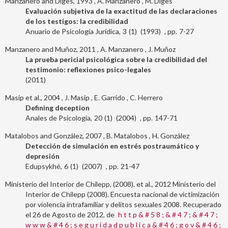
Manzanero and Diges, 1993
A. Manzanero
M. Diges
Evaluación subjetiva de la exactitud de las declaraciones
de los testigos: la credibilidad
Anuario de Psicología Jurídica
3
1
1993
7-27
Manzanero and Muñoz, 2011
A. Manzanero
J. Muñoz
La prueba pericial psicológica sobre la credibilidad del
testimonio: reflexiones psico-legales
2011
Masip et al., 2004
J. Masip
E. Garrido
C. Herrero
Defining deception
Anales de Psicología
20
1
2004
147-71
Matalobos and González, 2007
B. Matalobos
H. González
Detección de simulación en estrés postraumático y
depresión
Edupsykhé
6
1
2007
21-47
Ministerio del Interior de Chilepp, (2008). et al., 2012
Ministerio del
Interior de Chilepp (2008). Encuesta nacional de victimización
por violencia intrafamiliar y delitos sexuales 2008. Recuperado
el 26 de Agosto de 2012, de
h t t p & # 5 8 ; & # 4 7 ; & # 4 7 ;
w w w & # 4 6 ; s e g u r i d a d p u b l i c a & # 4 6 ; g o v & # 4 6 ;