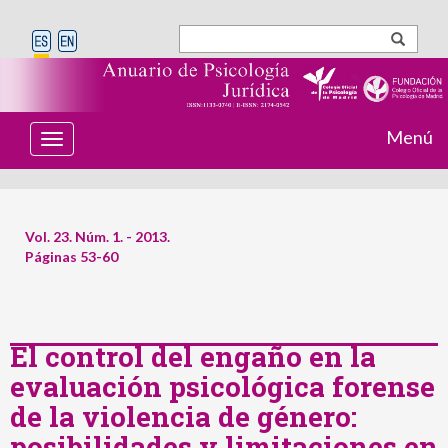
Menú
T
o
g
g
l
e
Vol. 23. Núm. 1. - 2013.
n
Páginas 53-60
a
v
i
g
a
t
El control del engaño en la
i
evaluación psicológica forense
o
n
de la violencia de género:
posibilidades y limitaciones en