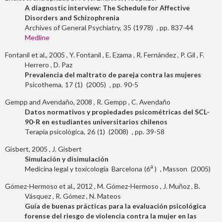
A diagnostic interview: The Schedule for Affective
Disorders and Schizophrenia
Archives of General Psychiatry
35
1978
837-44
Medline
Fontanil et al., 2005
Y. Fontanil
E. Ezama
R. Fernández
P. Gil
F.
Herrero
D. Paz
Prevalencia del maltrato de pareja contra las mujeres
Psicothema
17
1
2005
90-5
Gempp and Avendaño, 2008
R. Gempp
C. Avendaño
Datos normativos y propiedades psicométricas del SCL-
90-R en estudiantes universitarios chilenos
Terapia psicológica
26
1
2008
39-58
Gisbert, 2005
J. Gisbert
Simulación y disimulación
a
Medicina legal y toxicología
Barcelona
6
Masson
2005
Gómez-Hermoso et al., 2012
M. Gómez-Hermoso
J. Muñoz
B.
Vásquez
R. Gómez
N. Mateos
Guía de buenas prácticas para la evaluación psicológica
forense del riesgo de violencia contra la mujer en las