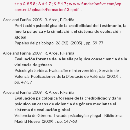
t t p & # 5 8 ; & # 4 7 ; & # 4 7 ; w w w.fundacionfive.com/wp-
content/uploads/Formacion13e.pdf
.
Arce and Fariña, 2005
R. Arce
F. Fariña
Peritación psicológica de la credibilidad del testimonio, la
huella psíquica y la simulación: el sistema de evaluación
global
Papeles del psicólogo
26
92
2005
59-77
Arce and Fariña, 2007
R. Arce
F. Fariña
Evaluación forense de la huella psíquica consecuencia de la
violencia de género
Psicología Jurídica. Evaluación e Intervención
Servicio de
Valencia
Publicaciones de la Diputació de València
2007
47-57
Arce and Fariña, 2009
R. Arce
F. Fariña
Evaluación psicológica forense de la credibilidad y daño
psíquico en casos de violencia de género mediante el
sistema de evaluación global
Violencia de Género. Tratado psicológico y legal
Biblioteca
Madrid
Nueva
2009
147-68