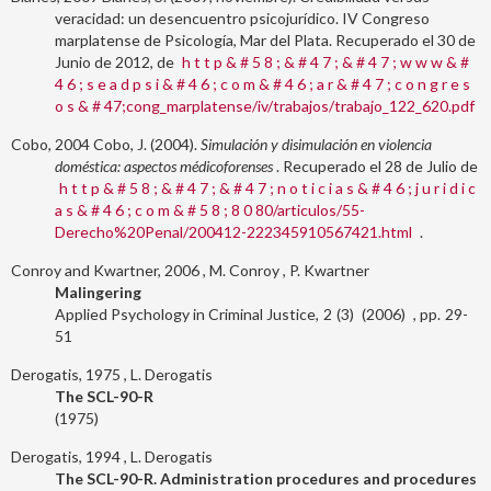
veracidad: un desencuentro psicojurídico. IV Congreso
marplatense de Psicología, Mar del Plata. Recuperado el 30 de
Junio de 2012, de
h t t p & # 5 8 ; & # 4 7 ; & # 4 7 ; w w w & #
4 6 ; s e a d p s i & # 4 6 ; c o m & # 4 6 ; a r & # 4 7 ; c o n g r e s
o s & # 47;cong_marplatense/iv/trabajos/trabajo_122_620.pdf
Cobo, 2004
Cobo, J. (2004).
Simulación y disimulación en violencia
doméstica: aspectos médicoforenses
. Recuperado el 28 de Julio de
h t t p & # 5 8 ; & # 4 7 ; & # 4 7 ; n o t i c i a s & # 4 6 ; j u r i d i c
a s & # 4 6 ; c o m & # 5 8 ; 8 0 80/articulos/55-
Derecho%20Penal/200412-222345910567421.html
.
Conroy and Kwartner, 2006
M. Conroy
P. Kwartner
Malingering
Applied Psychology in Criminal Justice
2
3
2006
29-
51
Derogatis, 1975
L. Derogatis
The SCL-90-R
1975
Derogatis, 1994
L. Derogatis
The SCL-90-R. Administration procedures and procedures