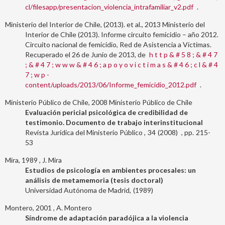
cl/filesapp/presentacion_violencia_intrafamiliar_v2.pdf
.
Ministerio del Interior de Chile, (2013). et al., 2013
Ministerio del
Interior de Chile (2013). Informe circuito femicidio – año 2012.
Circuito nacional de femicidio, Red de Asistencia a Víctimas.
Recuperado el 26 de Junio de 2013, de
h t t p & # 5 8 ; & # 4 7
; & # 4 7 ; w w w & # 4 6 ; a p o y o v i c t i m a s & # 4 6 ; c l & # 4
7 ; w p -
content/uploads/2013/06/Informe_femicidio_2012.pdf
.
Ministerio Público de Chile, 2008
Ministerio Público de Chile
Evaluación pericial psicológica de credibilidad de
testimonio. Documento de trabajo interinstitucional
Revista Jurídica del Ministerio Público
34
2008
215-
53
Mira, 1989
J. Mira
Estudios de psicología en ambientes procesales: un
análisis de metamemoria (tesis doctoral)
Universidad Autónoma de Madrid
1989
Montero, 2001
A. Montero
Síndrome de adaptación paradójica a la violencia