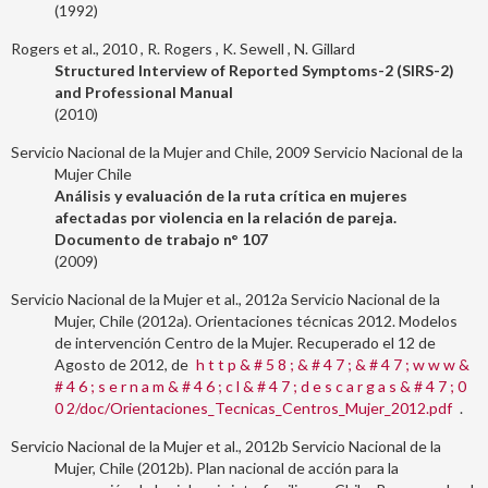
1992
Rogers et al., 2010
R. Rogers
K. Sewell
N. Gillard
Structured Interview of Reported Symptoms-2 (SIRS-2)
and Professional Manual
2010
Servicio Nacional de la Mujer and Chile, 2009
Servicio Nacional de la
Mujer Chile
Análisis y evaluación de la ruta crítica en mujeres
afectadas por violencia en la relación de pareja.
Documento de trabajo n° 107
2009
Servicio Nacional de la Mujer et al., 2012a
Servicio Nacional de la
Mujer, Chile (2012a). Orientaciones técnicas 2012. Modelos
de intervención Centro de la Mujer. Recuperado el 12 de
Agosto de 2012, de
h t t p & # 5 8 ; & # 4 7 ; & # 4 7 ; w w w &
# 4 6 ; s e r n a m & # 4 6 ; c l & # 4 7 ; d e s c a r g a s & # 4 7 ; 0
0 2/doc/Orientaciones_Tecnicas_Centros_Mujer_2012.pdf
.
Servicio Nacional de la Mujer et al., 2012b
Servicio Nacional de la
Mujer, Chile (2012b). Plan nacional de acción para la