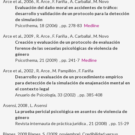
Arce et al., 2006
R. Arce
F. Fariña
A. Carballal
M. Novo
Evaluación del daño moral en accidentes de tráfico:
desarrollo y validación de un protocolo para la detección
de simulación
Psicothema
18
2006
278-83
Medline
Arce et al., 2009
R. Arce
F. Fariña
A. Carballal
M. Novo
Creación y evaluación de un protocolo de evaluación
forense de las secuelas psicológicas de violencia de
género
Psicothema
21
2009
241-7
Medline
Arce et al., 2002
R. Arce
M. Pampillón
F. Fariña
Desarrollo y evaluación de un procedimiento empírico
para detección de la simulación de enajenación mental en
el contexto legal
Anuario de Psicología
33
2002
385-408
Asensi, 2008
L. Asensi
La prueba pericial psicológica en asuntos de violencia de
género
Revista internauta de práctica jurídica
21
2008
15-29
Blanes, 2009
Blanes, S. (2009, noviembre). Credibilidad versus