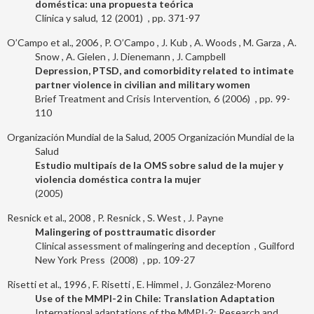
doméstica: una propuesta teórica
Clínica y salud
12
2001
371-97
O’Campo et al., 2006
P. O’Campo
J. Kub
A. Woods
M. Garza
A.
Snow
A. Gielen
J. Dienemann
J. Campbell
Depression, PTSD, and comorbidity related to intimate
partner violence in civilian and military women
Brief Treatment and Crisis Intervention
6
2006
99-
110
Organización Mundial de la Salud, 2005
Organización Mundial de la
Salud
Estudio multipaís de la OMS sobre salud de la mujer y
violencia doméstica contra la mujer
2005
Resnick et al., 2008
P. Resnick
S. West
J. Payne
Malingering of posttraumatic disorder
Clinical assessment of malingering and deception
Guilford
New York
Press
2008
109-27
Risetti et al., 1996
F. Risetti
E. Himmel
J. González-Moreno
Use of the MMPI-2 in Chile: Translation Adaptation
International adaptations of the MMPI-2: Research and