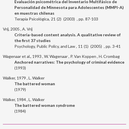
Evaluación psicométrica del Inventario Multifásico de
Personalidad de Minnesota para Adolescentes (MMPI-A)
en muestras chilenas
Terapia Psicológica
21
2
2003
87-103
Vrij, 2005
A. Vrij
Criteria-based content analysis. A qualitative review of
the first 37 studies
Psychology, Public Policy, and Law
11
1
2005
3-41
Wagenaar et al., 1993
W. Wagenaar
P. Van Koppen
H. Crombag
Anchored narratives: The psychology of criminal evidence
1993
Walker, 1979
L. Walker
The battered woman
1979
Walker, 1984
L. Walker
The battered woman syndrome
1984