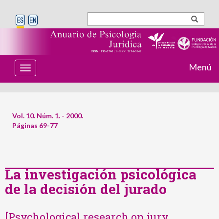
Menú
T
o
g
g
l
e
Vol. 10. Núm. 1. - 2000.
n
Páginas 69-77
a
v
i
g
a
t
La investigación psicológica
i
de la decisión del jurado
o
n
[Psychological research on jury