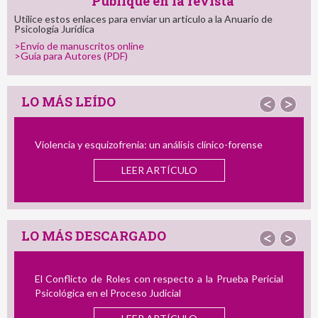
Publique en la revista
Utilice estos enlaces para enviar un articulo a la Anuario de
Psicología Jurídica
>Envío de manuscritos online
>Guía para Autores (PDF)
LO MÁS LEÍDO
<
>
Violencia y esquizofrenia: un análisis clínico-forense
El P
Infan
LEER ARTÍCULO
y el 
LO MÁS DESCARGADO
<
>
El Conflicto de Roles con respecto a la Prueba Pericial
Revi
Psicológica en el Proceso Judicial
Acoso