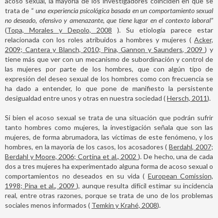
acoso sexual, la mayoría de los investigadores coinciden en que se
trata de “
una experiencia psicológica basada en un comportamiento sexual
no deseado, ofensivo y amenazante, que tiene lugar en el contexto laboral”
(
Topa, Morales y Depolo, 2008
). Su etiología parece estar
relacionada con los roles atribuidos a hombres y mujeres (
Acker,
2009; Cantera y Blanch, 2010; Pina, Gannon y Saunders, 2009
) y
tiene más que ver con un mecanismo de subordinación y control de
las mujeres por parte de los hombres, que con algún tipo de
expresión del deseo sexual de los hombres como con frecuencia se
ha dado a entender, lo que pone de manifiesto la persistente
desigualdad entre unos y otras en nuestra sociedad (
Hersch, 2011
).
Si bien el acoso sexual se trata de una situación que podrán sufrir
tanto hombres como mujeres, la investigación señala que son las
mujeres, de forma abrumadora, las víctimas de este fenómeno, y los
hombres, en la mayoría de los casos, los acosadores (
Berdahl, 2007;
Berdahl y Moore, 2006; Cortina et al., 2002
). De hecho, una de cada
dos a tres mujeres ha experimentado alguna forma de acoso sexual o
comportamientos no deseados en su vida (
European Comission,
1998; Pina et al., 2009
), aunque resulta difícil estimar su incidencia
real, entre otras razones, porque se trata de uno de los problemas
sociales menos informados (
Temkin y Krahé, 2008
).