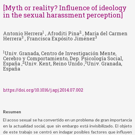
[Myth or reality? Influence of ideology
in the sexual harassment perception]
1
2
Antonio Herrera
, Afroditi Pina
, María del Carmen
3
3
Herrera
, Francisca Expósito Jiménez
1
Univ. Granada, Centro de Investigación Mente,
Cerebro y Comportamiento, Dep. Psicología Social,
2
3
España ,
Univ. Kent, Reino Unido ,
Univ. Granada,
España
https://doi.org/10.1016/j.apj.2014.07.002
Resumen
El acoso sexual se ha convertido en un problema de gran importancia
en la actualidad social, que sin embargo está invisibilizado. El objeto
de este trabajo se centró en indagar posibles factores que influyen