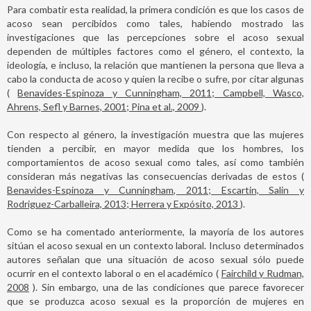
Para combatir esta realidad, la primera condición es que los casos de
acoso sean percibidos como tales, habiendo mostrado las
investigaciones que las percepciones sobre el acoso sexual
dependen de múltiples factores como el género, el contexto, la
ideología, e incluso, la relación que mantienen la persona que lleva a
cabo la conducta de acoso y quien la recibe o sufre, por citar algunas
(
Benavides-Espinoza y Cunningham, 2011; Campbell, Wasco,
Ahrens, Sefl y Barnes, 2001; Pina et al., 2009
).
Con respecto al género, la investigación muestra que las mujeres
tienden a percibir, en mayor medida que los hombres, los
comportamientos de acoso sexual como tales, así como también
consideran más negativas las consecuencias derivadas de estos (
Benavides-Espinoza y Cunningham, 2011; Escartin, Salin y
Rodriguez-Carballeira, 2013; Herrera y Expósito, 2013
).
Como se ha comentado anteriormente, la mayoría de los autores
sitúan el acoso sexual en un contexto laboral. Incluso determinados
autores señalan que una situación de acoso sexual sólo puede
ocurrir en el contexto laboral o en el académico (
Fairchild y Rudman,
2008
). Sin embargo, una de las condiciones que parece favorecer
que se produzca acoso sexual es la proporción de mujeres en