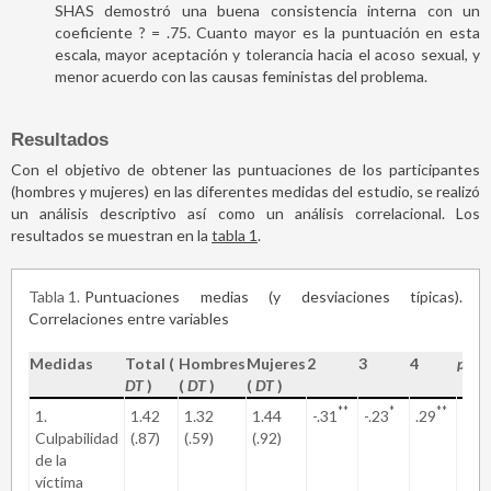
SHAS demostró una buena consistencia interna con un
coeficiente ? = .75. Cuanto mayor es la puntuación en esta
escala, mayor aceptación y tolerancia hacia el acoso sexual, y
menor acuerdo con las causas feministas del problema.
Resultados
Con el objetivo de obtener las puntuaciones de los participantes
(hombres y mujeres) en las diferentes medidas del estudio, se realizó
un análisis descriptivo así como un análisis correlacional. Los
resultados se muestran en la
tabla 1
.
Tabla 1
Puntuaciones medias (y desviaciones típicas).
Correlaciones entre variables
Medidas
Total (
Hombres
Mujeres
2
3
4
p
DT
)
(
DT
)
(
DT
)
**
*
**
1.
1.42
1.32
1.44
-.31
-.23
.29
.50
Culpabilidad
(.87)
(.59)
(.92)
de la
víctima