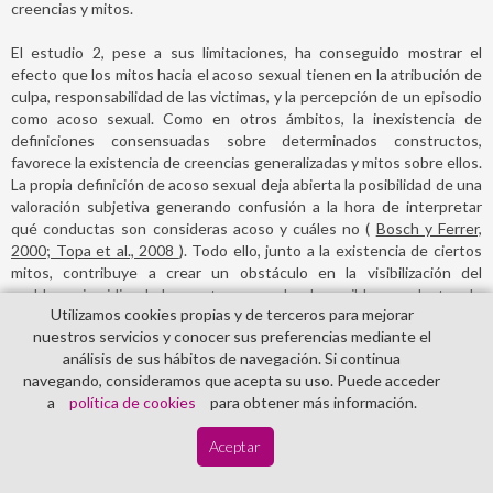
creencias y mitos.
El estudio 2, pese a sus limitaciones, ha conseguido mostrar el
efecto que los mitos hacia el acoso sexual tienen en la atribución de
culpa, responsabilidad de las victimas, y la percepción de un episodio
como acoso sexual. Como en otros ámbitos, la inexistencia de
definiciones consensuadas sobre determinados constructos,
favorece la existencia de creencias generalizadas y mitos sobre ellos.
La propia definición de acoso sexual deja abierta la posibilidad de una
valoración subjetiva generando confusión a la hora de interpretar
qué conductas son consideras acoso y cuáles no (
Bosch y Ferrer,
2000; Topa et al., 2008
). Todo ello, junto a la existencia de ciertos
mitos, contribuye a crear un obstáculo en la visibilización del
problema, impidiendo la puesta en marcha de posibles conductas de
Utilizamos cookies propias y de terceros para mejorar
ayuda hacia las víctimas (
Lonsway et al., 2008
).
nuestros servicios y conocer sus preferencias mediante el
análisis de sus hábitos de navegación. Si continua
Este trabajo presenta algunas limitaciones que con seguridad,
navegando, consideramos que acepta su uso. Puede acceder
podrán ser subsanadas en un futuro. Entre estas se encuentran el
a
política de cookies
para obtener más información.
tamaño de la muestra empleada, sobre todo en el segundo estudio,
lo que hace imposible extrapolar los resultados a la población
Aceptar
general; además de la restringida nacionalidad de las mismas
(muestra inglesa). Pero no podemos dejar de resaltar la importancia
del mismo, ya que hasta el momento, no se disponía de ningún