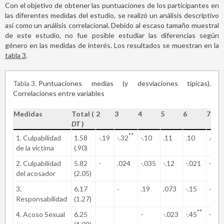
Con el objetivo de obtener las puntuaciones de los participantes en
las diferentes medidas del estudio, se realizó un análisis descriptivo
así como un análisis correlacional. Debido al escaso tamaño muestral
de este estudio, no fue posible estudiar las diferencias según
género en las medidas de interés. Los resultados se muestran en la
tabla 3
.
Tabla 3
Puntuaciones medias (y desviaciones típicas).
Correlaciones entre variables
Medidas
Total (
2
3
4
5
6
7
DT
)
**
**
1. Culpabilidad
1.58
-.19
-.32
-.10
.11
.10
.42
de la víctima
(.90)
2. Culpabilidad
5.82
-
.024
-.035
-.12
-.021
-.12
del acosador
(2.05)
3.
6.17
-
.19
.073
-.15
-.07
Responsabilidad
(1.27)
**
4. Acoso Sexual
6.25
-
-.023
-.45
-.22