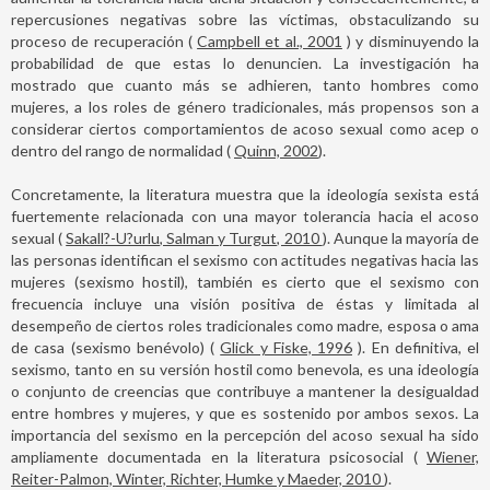
repercusiones negativas sobre las víctimas, obstaculizando su
proceso de recuperación (
Campbell et al., 2001
) y disminuyendo la
probabilidad de que estas lo denuncien. La investigación ha
mostrado que cuanto más se adhieren, tanto hombres como
mujeres, a los roles de género tradicionales, más propensos son a
considerar ciertos comportamientos de acoso sexual como acep o
dentro del rango de normalidad (
Quinn, 2002
).
Concretamente, la literatura muestra que la ideología sexista está
fuertemente relacionada con una mayor tolerancia hacia el acoso
sexual (
Sakall?-U?urlu, Salman y Turgut, 2010
). Aunque la mayoría de
las personas identifican el sexismo con actitudes negativas hacia las
mujeres (sexismo hostil), también es cierto que el sexismo con
frecuencia incluye una visión positiva de éstas y limitada al
desempeño de ciertos roles tradicionales como madre, esposa o ama
de casa (sexismo benévolo) (
Glick y Fiske, 1996
). En definitiva, el
sexismo, tanto en su versión hostil como benevola, es una ideología
o conjunto de creencias que contribuye a mantener la desigualdad
entre hombres y mujeres, y que es sostenido por ambos sexos. La
importancia del sexismo en la percepción del acoso sexual ha sido
ampliamente documentada en la literatura psicosocial (
Wiener,
Reiter-Palmon, Winter, Richter, Humke y Maeder, 2010
).