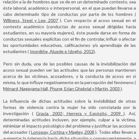
relación a la de hombres que se de en un determinado contexto, sea
éste laboral, académico o interpersonal, en el que puedan llevarse a
cabo determinado tipo de conductas por parte de los hombres (
Willness, Steel y Lee, 2007
). Con respecto al acoso sexual en el
contexto académico (conductas de acoso sexual dirigidas hacia
estudiantes, en su mayoría mujeres), éste puede darse en forma de
conductas sexuales explícitas con el fin de controlar, influir o afectar
las oportunidades educativas, calificaciones y/o aprendizaje de las
estudiantes (
Imonikhe, Aluede e Idogho, 2012
).
Pero sin duda, una de las posibles causas de la invisibilización del
acoso sexual pueden ser las actitudes que las personas mantienen
acerca de las víctimas, acosadores, y la conducta de acoso en sí
misma, lo que influye negativamente en la percepción del fenómeno (
Ménard, Nagayama Hall, Phung, Erian Ghebrial y Martin, 2003
).
La influencia de dichas actitudes sobre la invisibilidad de otras
formas de violencia contra la mujer ha sido constatada por la
investigación (
Gracia, 2002; Herrera y Expósito, 2009
). Así,
determinadas actitudes incluyen, por ejemplo, culpar a la víctima,
minimizar el impacto psicológico del problema y justificar las acciones
del acosador (
Lonsway, Cortina y Magley, 2008
). Todas ellas llevan a
aumentar la tolerancia hacia dicha situación y consecuentemente, a