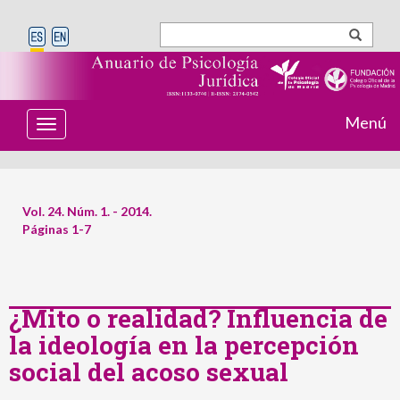
Menú
T
o
g
g
l
e
Vol. 24. Núm. 1. - 2014.
n
Páginas 1-7
a
v
i
g
a
t
¿Mito o realidad? Influencia de
i
la ideología en la percepción
o
n
social del acoso sexual