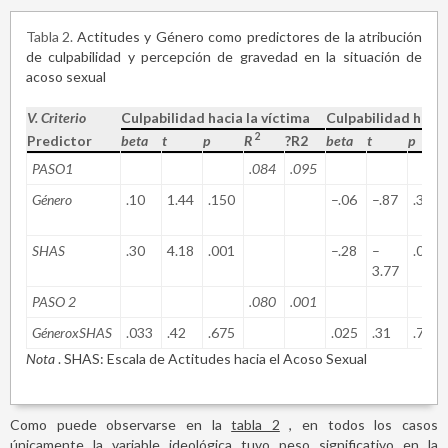
Tabla 2
Actitudes y Género como predictores de la atribución
de culpabilidad y percepción de gravedad en la situación de
acoso sexual
V. Criterio
Culpabilidad hacia la víctima
Culpabilidad hacia
2
Predictor
beta
t
p
R
?R2
beta
t
p
PASO1
.084
.095
Género
.10
1.44
.150
–.06
–.87
.385
SHAS
.30
4.18
.001
–.28
–
.001
3.77
PASO 2
.080
.001
GéneroxSHAS
.033
.42
.675
.025
.31
.753
Nota
. SHAS: Escala de Actitudes hacia el Acoso Sexual
Como puede observarse en la
tabla 2
, en todos los casos
únicamente la variable ideológica tuvo peso significativo en la