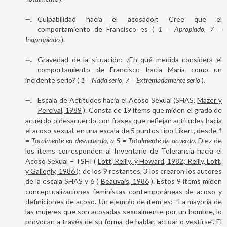
–
Culpabilidad hacia el acosador: Cree que el
comportamiento de Francisco es (
1 = Apropiado, 7 =
Inapropiado
).
–
Gravedad de la situación: ¿En qué medida considera el
comportamiento de Francisco hacia María como un
incidente serio? (
1 = Nada serio, 7 = Extremadamente serio
).
–
Escala de Actitudes hacia el Acoso Sexual (SHAS,
Mazer y
Percival, 1989
). Consta de 19 ítems que miden el grado de
acuerdo o desacuerdo con frases que reflejan actitudes hacia
el acoso sexual, en una escala de 5 puntos tipo Likert, desde
1
= Totalmente en desacuerdo, a 5 = Totalmente de acuerdo.
Diez de
los ítems corresponden al Inventario de Tolerancia hacia el
Acoso Sexual – TSHI (
Lott, Reilly, y Howard, 1982; Reilly, Lott,
y Gallogly, 1986
); de los 9 restantes, 3 los crearon los autores
de la escala SHAS y 6 (
Beauvais, 1986
). Estos 9 ítems miden
conceptualizaciones feministas contemporáneas de acoso y
definiciones de acoso. Un ejemplo de ítem es: “La mayoría de
las mujeres que son acosadas sexualmente por un hombre, lo
provocan a través de su forma de hablar, actuar o vestirse”. El