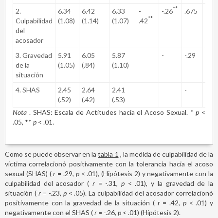
**
2.
6.34
6.42
6.33
-
-.26
.675
**
Culpabilidad
(1.08)
(1.14)
(1.07)
.42
del
acosador
3. Gravedad
5.91
6.05
5.87
-
-.29
.51
de la
(1.05)
(.84)
(1.10)
situación
4. SHAS
2.45
2.64
2.41
-
.02
(.52)
(.42)
(.53)
Nota
. SHAS: Escala de Actitudes hacia el Acoso Sexual. *
p
<
.05, **
p
< .01.
Como se puede observar en la
tabla 1
, la medida de culpabilidad de la
víctima correlacionó positivamente con la tolerancia hacia el acoso
sexual (SHAS) (
r
= .29,
p
< .01), (Hipótesis 2) y negativamente con la
culpabilidad del acosador (
r
= -.31,
p
< .01), y la gravedad de la
situación (
r
= -.23,
p
< .05). La culpabilidad del acosador correlacionó
positivamente con la gravedad de la situación (
r
= .42,
p
< .01) y
negativamente con el SHAS (
r
= -.26,
p
< .01) (Hipótesis 2).