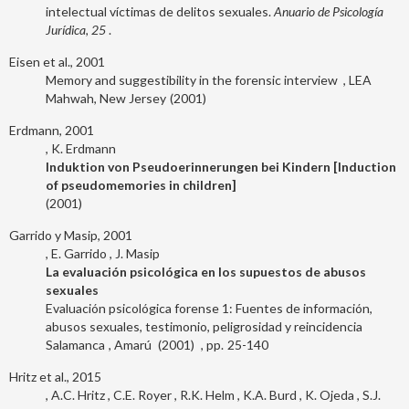
intelectual víctimas de delitos sexuales.
Anuario de Psicología
Jurídica, 25
.
Eisen et al., 2001
Memory and suggestibility in the forensic interview
LEA
Mahwah, New Jersey
2001
Erdmann, 2001
K. Erdmann
Induktion von Pseudoerinnerungen bei Kindern [Induction
of pseudomemories in children]
2001
Garrido y Masip, 2001
E. Garrido
J. Masip
La evaluación psicológica en los supuestos de abusos
sexuales
Evaluación psicológica forense 1: Fuentes de información,
abusos sexuales, testimonio, peligrosidad y reincidencia
Salamanca
Amarú
2001
25-140
Hritz et al., 2015
A.C. Hritz
C.E. Royer
R.K. Helm
K.A. Burd
K. Ojeda
S.J.