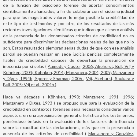
de la función del psicólogo forense de aportar conocimientos
científicamente afianzados, a fin de colaborar con el sistema judicial
para que los magistrados valoren lo mejor posible la credibilidad de
este tipo de testimonios y, por otro, de los resultados de las más
recientes investigaciones científicas que indican que el mero análisis
de la presencia de los denominados criterios de credibilidad no es
suficiente para discriminar las declaraciones reales de las que no lo
son. Estos resultados siembran serias dudas de que con ese análisis
parcial se puedan realizar en sede judicial pericias completamente
fiables de credibilidad, capaces de desvirtuar la presunción de
inocencia por sí solas (
Aamodt y Custer, 2006; Akehurst, Bull, Vrij y
Köhnken, 2004; Köhnken, 2014; Manzanero, 2004, 2009; Manzanero
y Diges, 1994b; Sporer y Sharman, 2006
,
Vrij, Akehurst, Soukara y
Bull, 2005; Vrij et al., 2004b
).
Hace ya décadas (
Köhnken, 1990; Manzanero, 1991, 1996;
Manzanero y Diges, 1993
) se propuso que para la evaluación de la
credibilidad en contextos forenses sería necesario considerar varios
aspectos, en una aproximación general u holística a los testimonios,
poniéndose énfasis en la evaluación de los factores de influencia
sobre la exactitud de las declaraciones, más que en la presencia o
ausencia de los criterios de credibilidad (
Manzanero y González,