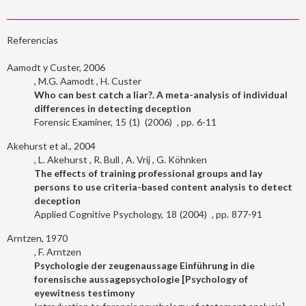
Referencias
Aamodt y Custer, 2006
M.G. Aamodt
H. Custer
Who can best catch a liar?. A meta-analysis of individual
differences in detecting deception
Forensic Examiner
15
1
2006
6-11
Akehurst et al., 2004
L. Akehurst
R. Bull
A. Vrij
G. Köhnken
The effects of training professional groups and lay
persons to use criteria-based content analysis to detect
deception
Applied Cognitive Psychology
18
2004
877-91
Arntzen, 1970
F. Arntzen
Psychologie der zeugenaussage Einführung in die
forensische aussagepsychologie [Psychology of
eyewitness testimony