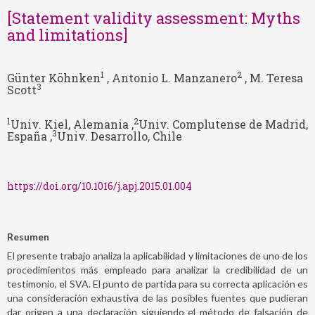
[Statement validity assessment: Myths
and limitations]
1
2
Günter Köhnken
, Antonio L. Manzanero
, M. Teresa
3
Scott
1
2
Univ. Kiel, Alemania ,
Univ. Complutense de Madrid,
3
España ,
Univ. Desarrollo, Chile
https://doi.org/10.1016/j.apj.2015.01.004
Resumen
El presente trabajo analiza la aplicabilidad y limitaciones de uno de los
procedimientos más empleado para analizar la credibilidad de un
testimonio, el SVA. El punto de partida para su correcta aplicación es
una consideración exhaustiva de las posibles fuentes que pudieran
dar origen a una declaración siguiendo el método de falsación de