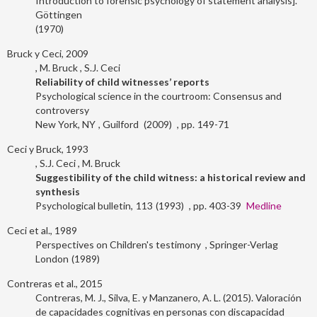
Introduction to forensic psychology of statement analysis].
Göttingen
1970
Bruck y Ceci, 2009
M. Bruck
S.J. Ceci
Reliability of child witnesses’ reports
Psychological science in the courtroom: Consensus and
controversy
New York, NY
Guilford
2009
149-71
Ceci y Bruck, 1993
S.J. Ceci
M. Bruck
Suggestibility of the child witness: a historical review and
synthesis
Psychological bulletin
113
1993
403-39
Medline
Ceci et al., 1989
Perspectives on Children's testimony
Springer-Verlag
London
1989
Contreras et al., 2015
Contreras, M. J., Silva, E. y Manzanero, A. L. (2015). Valoración
de capacidades cognitivas en personas con discapacidad