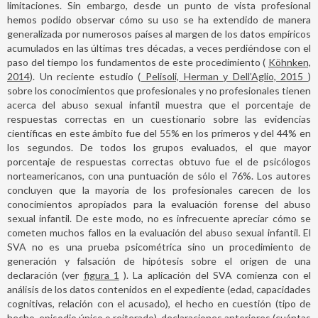
limitaciones. Sin embargo, desde un punto de vista profesional
hemos podido observar cómo su uso se ha extendido de manera
generalizada por numerosos países al margen de los datos empíricos
acumulados en las últimas tres décadas, a veces perdiéndose con el
paso del tiempo los fundamentos de este procedimiento (
Köhnken,
2014
). Un reciente estudio (
Pelisoli, Herman y Dell’Aglio, 2015
)
sobre los conocimientos que profesionales y no profesionales tienen
acerca del abuso sexual infantil muestra que el porcentaje de
respuestas correctas en un cuestionario sobre las evidencias
científicas en este ámbito fue del 55% en los primeros y del 44% en
los segundos. De todos los grupos evaluados, el que mayor
porcentaje de respuestas correctas obtuvo fue el de psicólogos
norteamericanos, con una puntuación de sólo el 76%. Los autores
concluyen que la mayoría de los profesionales carecen de los
conocimientos apropiados para la evaluación forense del abuso
sexual infantil. De este modo, no es infrecuente apreciar cómo se
cometen muchos fallos en la evaluación del abuso sexual infantil. El
SVA no es una prueba psicométrica sino un procedimiento de
generación y falsación de hipótesis sobre el origen de una
declaración (ver
figura 1
). La aplicación del SVA comienza con el
análisis de los datos contenidos en el expediente (edad, capacidades
cognitivas, relación con el acusado), el hecho en cuestión (tipo de
hecho, episodio único o reiterado), declaraciones anteriores (cuántas