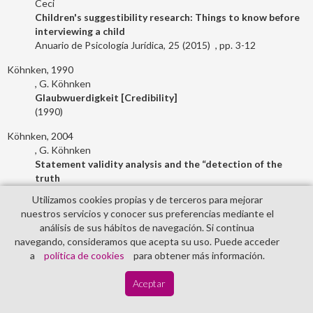
Ceci
Children's suggestibility research: Things to know before
interviewing a child
Anuario de Psicología Jurídica
25
2015
3-12
Köhnken, 1990
G. Köhnken
Glaubwuerdigkeit [Credibility]
1990
Köhnken, 2004
G. Köhnken
Statement validity analysis and the “detection of the
truth
Deception detection in forensic contexts
Cambridge
Utilizamos cookies propias y de terceros para mejorar
Cambridge, England
University Press
2004
41-63
nuestros servicios y conocer sus preferencias mediante el
análisis de sus hábitos de navegación. Si continua
Köhnken, 2006
navegando, consideramos que acepta su uso. Puede acceder
G. Köhnken
a
política de cookies
para obtener más información.
Anomalías de la conducta como indicares de abuso sexual
Nuevos caminos y conceptos en la psicología jurídica
Lit
Aceptar
Berlin
Verlag
2006
199-211
Köhnken, 2014