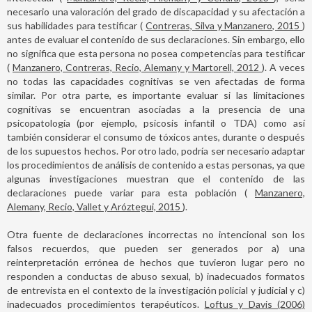
necesario una valoración del grado de discapacidad y su afectación a
sus habilidades para testificar (
Contreras, Silva y Manzanero, 2015
)
antes de evaluar el contenido de sus declaraciones. Sin embargo, ello
no significa que esta persona no posea competencias para testificar
(
Manzanero, Contreras, Recio, Alemany y Martorell, 2012
). A veces
no todas las capacidades cognitivas se ven afectadas de forma
similar. Por otra parte, es importante evaluar si las limitaciones
cognitivas se encuentran asociadas a la presencia de una
psicopatología (por ejemplo, psicosis infantil o TDA) como así
también considerar el consumo de tóxicos antes, durante o después
de los supuestos hechos. Por otro lado, podría ser necesario adaptar
los procedimientos de análisis de contenido a estas personas, ya que
algunas investigaciones muestran que el contenido de las
declaraciones puede variar para esta población (
Manzanero,
Alemany, Recio, Vallet y Aróztegui, 2015
).
Otra fuente de declaraciones incorrectas no intencional son los
falsos recuerdos, que pueden ser generados por a) una
reinterpretación errónea de hechos que tuvieron lugar pero no
responden a conductas de abuso sexual, b) inadecuados formatos
de entrevista en el contexto de la investigación policial y judicial y c)
inadecuados procedimientos terapéuticos.
Loftus y Davis (2006)