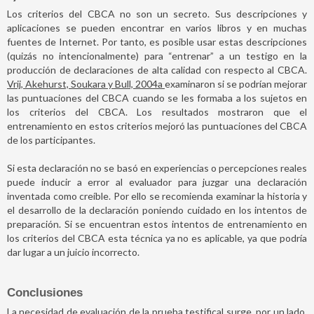
Los criterios del CBCA no son un secreto. Sus descripciones y
aplicaciones se pueden encontrar en varios libros y en muchas
fuentes de Internet. Por tanto, es posible usar estas descripciones
(quizás no intencionalmente) para “entrenar” a un testigo en la
producción de declaraciones de alta calidad con respecto al CBCA.
Vrij, Akehurst, Soukara y Bull, 2004a
examinaron si se podrían mejorar
las puntuaciones del CBCA cuando se les formaba a los sujetos en
los criterios del CBCA. Los resultados mostraron que el
entrenamiento en estos criterios mejoró las puntuaciones del CBCA
de los participantes.
Si esta declaración no se basó en experiencias o percepciones reales
puede inducir a error al evaluador para juzgar una declaración
inventada como creíble. Por ello se recomienda examinar la historia y
el desarrollo de la declaración poniendo cuidado en los intentos de
preparación. Si se encuentran estos intentos de entrenamiento en
los criterios del CBCA esta técnica ya no es aplicable, ya que podría
dar lugar a un juicio incorrecto.
Conclusiones
La necesidad de evaluación de la prueba testifical surge, por un lado,