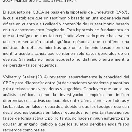
2009; Manzanero y Diges, 1994a, 1995
).
El supuesto del CBCA se basa en la hipótesis de
Undeutsch (1967)
,
la cual establece que un testimonio basado en una experiencia real
difiere en cuanto a su calidad y contenido de un testimonio basado
en un acontecimiento imaginado. Esta hipótesis se fundamenta en
que un testigo que cuenta un episodio vivenciado puede basarse en
una representación autobiográfica episódica que contiene una
multitud de detalles, mientras que un testimonio basado en una
mentira acude a
scripts
que contienen sólo datos generales de un
evento. Sin embargo, este supuesto no distinguió entre mentira
deliberada y falsos recuerdos.
Volbert y Steller (2014)
revisaron separadamente la capacidad del
CBCA para diferenciar entre (a) declaraciones verdaderas y mentiras
y (b) declaraciones verdaderas y sugeridas. Concluyen que tanto los
análisis teóricos como la investigación empírica no indican
diferencias cualitativas comparables entre afirmaciones verdaderas y
las basadas en falsos recuerdos, debido a que los testigos que dan
declaraciones basadas en falsos recuerdos no inventan testimonios
falsos de forma activa y, por lo tanto, no hacen ningún esfuerzo para
ocultar un engaño, debido a que los sujetos perciben esos falsos
recuerdos como reales.