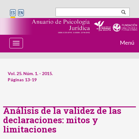
Menú
T
o
g
g
l
e
Vol. 25. Núm. 1. - 2015.
n
Páginas 13-19
a
v
i
g
a
t
Análisis de la validez de las
i
declaraciones: mitos y
o
n
limitaciones