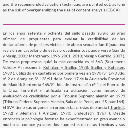
and the recommended valuation technique, are pointed out, as long
as the risk of overgeneralizing the use of content analysis (CBCA).
En los años setenta y ochenta del siglo pasado surgió un gran
número de propuestas para evaluar la credibilidad de las
declaraciones de posibles víctimas de abuso sexual infantil (para una
revisión en castellano de estos procedimientos puede verse
Garrido
y Masip, 2001; Manzanero, 1996, 2001, 2010; Masip y Garrido, 2007
).
De estas propuestas quizá la más conocida es el SVA (Statement
Validity Assessment;
Köhnken y Steller, 1988; Steller y Köhnken,
1989
), utilizado en castellano por primera vez en 1990 (S° 1/90 Jdo.
n° 2 de Aranjuez; S° 128/91 de la Secc. 17 de la Audiencia Provincial
de Madrid; Sentencia 465/91 Jdo. de Instrucción n° 1 del Puerto de
la Cruz, Tenerife) y ratificada su utilización como método de
evaluación de credibilidad por el Tribunal Supremo alemán en 1999
(Tribunal Federal Supremo Alemán, Sala de lo Penal, art. 45, párr.164).
El SVA tiene sus orígenes en propuestas previas de Suecia (
Trankell,
1972
) y Alemania (
Arntzen, 1970; Undeutsch, 1967
). Desde
entonces la psicología forense ha experimentado un gran avance y
mucho se conoce ya sobre los supuestos de estas técnicas y sus