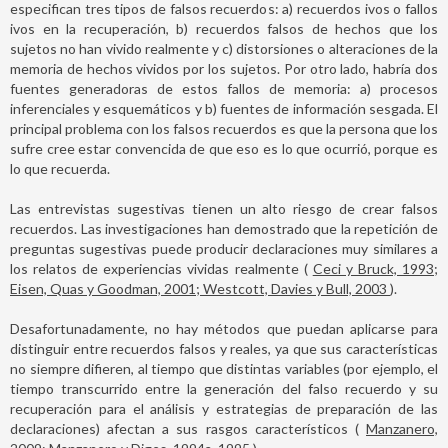
especifican tres tipos de falsos recuerdos: a) recuerdos ivos o fallos
ivos en la recuperación, b) recuerdos falsos de hechos que los
sujetos no han vivido realmente y c) distorsiones o alteraciones de la
memoria de hechos vividos por los sujetos. Por otro lado, habría dos
fuentes generadoras de estos fallos de memoria: a) procesos
inferenciales y esquemáticos y b) fuentes de información sesgada. El
principal problema con los falsos recuerdos es que la persona que los
sufre cree estar convencida de que eso es lo que ocurrió, porque es
lo que recuerda.
Las entrevistas sugestivas tienen un alto riesgo de crear falsos
recuerdos. Las investigaciones han demostrado que la repetición de
preguntas sugestivas puede producir declaraciones muy similares a
los relatos de experiencias vividas realmente (
Ceci y Bruck, 1993;
Eisen, Quas y Goodman, 2001; Westcott, Davies y Bull, 2003
).
Desafortunadamente, no hay métodos que puedan aplicarse para
distinguir entre recuerdos falsos y reales, ya que sus características
no siempre difieren, al tiempo que distintas variables (por ejemplo, el
tiempo transcurrido entre la generación del falso recuerdo y su
recuperación para el análisis y estrategias de preparación de las
declaraciones) afectan a sus rasgos característicos (
Manzanero,