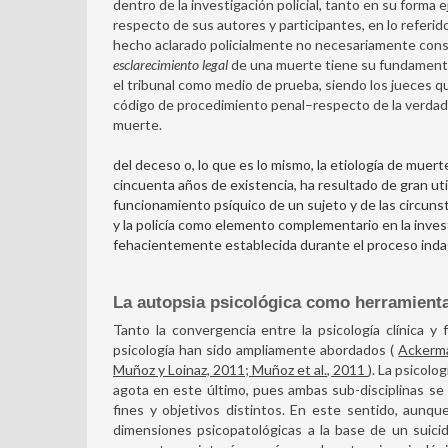
dentro de la investigación policial, tanto en su forma
respecto de sus autores y participantes, en lo referido
hecho aclarado policialmente no necesariamente consti
esclarecimiento legal
de una muerte tiene su fundamento 
el tribunal como medio de prueba, siendo los jueces q
código de procedimiento penal–respecto de la verdad pr
muerte.
del deceso o, lo que es lo mismo, la etiología de mue
cincuenta años de existencia, ha resultado de gran util
funcionamiento psíquico de un sujeto y de las circunst
y la policía como elemento complementario en la invest
fehacientemente establecida durante el proceso inda
La autopsia psicológica como herramienta
Tanto la convergencia entre la psicología clínica
psicología han sido ampliamente abordados (
Ackerma
Muñoz y Loinaz, 2011; Muñoz et al., 2011
). La psicolo
agota en este último, pues ambas sub-disciplinas se 
fines y objetivos distintos. En este sentido, aunque 
dimensiones psicopatológicas a la base de un suicidi