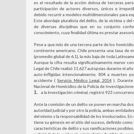
es el resultado de la acción dolosa de terceras pers
participación de actores diversos, únicos e irrepe
debido recurrir a modelos multidimensionales para ex
Este abordaje pluralista del delito, de la víctima y d
de diversas disciplinas que en su conjunto con
conocimiento, cuya finalidad última es prestar asesoría 
Pese a que más de una tercera parte de los homicidio
continente americano, Chile presenta una tasa de m
(promedio global de 6.1), la más baja de toda Latinoa
Aunque la cifra resulta significativamente menor con 
Legal de Chile realizó 11.627 autopsias durante el añ
auto-infligidas intencionalmente, 804 a muertes p
accidente (
Servicio Médico Legal, 2014
). Durante
Nacional de Homicidios de la Policía de Investigacione
1
a la investigación criminal, registró 923 concurren
Ante la comisión de un delito se ponen en marcha dos e
autoridad judicial y por otro la policía, ambas entidad
del mismo y la responsabilidad de los involucrados. En e
tiene su génesis en el sitio del suceso, definido como
características de delito y sus ramificaciones posibles