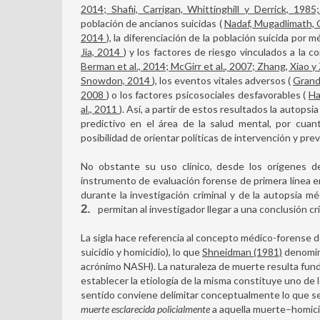
2014; Shafii, Carrigan, Whittinghill y Derrick, 19
población de ancianos suicidas (
Nadaf, Mugadlimath, C
2014
), la diferenciación de la población suicida por
Jia, 2014
) y los factores de riesgo vinculados a la 
Berman et al., 2014; McGirr et al., 2007; Zhang, Xiao 
Snowdon, 2014
), los eventos vitales adversos (
Grandm
2008
) o los factores psicosociales desfavorables (
Ha
al., 2011
). Así, a partir de estos resultados la autops
predictivo en el área de la salud mental, por cuant
posibilidad de orientar políticas de intervención y p
No obstante su uso clínico, desde los orígenes de
instrumento de evaluación forense de primera línea e
durante la investigación criminal y de la autopsia m
2
permitan al investigador llegar a una conclusión c
La sigla hace referencia al concepto médico-forense d
suicidio y homicidio), lo que
Shneidman (1981)
denominó
acrónimo NASH). La naturaleza de muerte resulta funda
establecer la etiología de la misma constituye uno de l
sentido conviene delimitar conceptualmente lo que se 
muerte esclarecida policialmente
a aquella muerte–homici