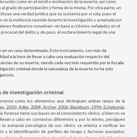
 ejecución como en el móvil o motivación de la muerte, así como
 al grado de participación y forma de la misma. Por otra parte, un
tuye una verdad jurídica que se sustenta por sí sola, pues el
en la evidencia reunida durante la investigación y aceptada por
uienes finalmente resuelven–en base a criterios señalados en el
ocesal del delito y, de paso, el esclarecimiento legal de una
rte en un caso determinado. Este instrumento, con más de
idad a la hora de llevar a cabo una evaluación respecto del
ancias de su muerte, siendo cada vez más requerido por la fiscalía
igación criminal donde la naturaleza de la muerte no ha sido
gatorio.
 de investigación criminal
 y forense como los elementos que distinguen ambas ramas de la
n, 2010; Adler, 2004; Archer, 2006; Blackburn, 1996; Echeburúa,
gía forense tiene sus bases en el conocimiento clínico, si bien no se
llevan a cabo en contextos diferentes y, por lo mismo, persiguen
la autopsia psicológica de uso clínico se orienta a verificar las
o y la identificación de perfiles de riesgo y factores asociados,