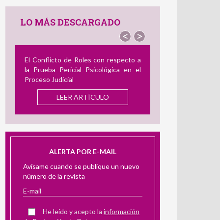
LO MÁS DESCARGADO
<
>
cto a
Revisión de Instrumentos en Español
en el
para Medir el Acoso Laboral: Su
Utilidad en la Evaluación Pericial
LEER ARTÍCULO
ALERTA POR E-MAIL
Avísame cuando se publique un nuevo
número de la revista
He leído y acepto la
información