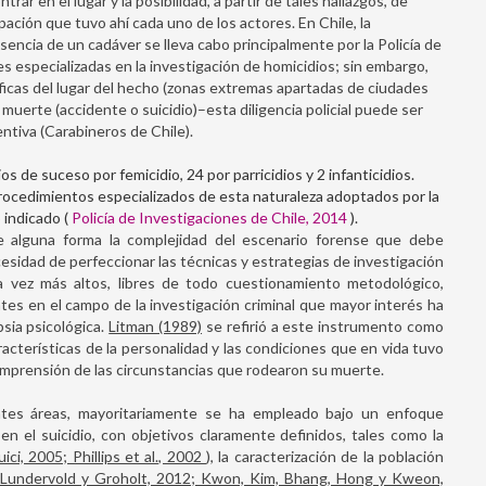
ntrar en el lugar y la posibilidad, a partir de tales hallazgos, de
ipación que tuvo ahí cada uno de los actores. En Chile, la
sencia de un cadáver se lleva cabo principalmente por la Policía de
s especializadas en la investigación de homicidios; sin embargo,
ficas del lugar del hecho (zonas extremas apartadas de ciudades
a muerte (accidente o suicidio)–esta diligencia policial puede ser
entiva (Carabineros de Chile).
os de suceso por femicidio, 24 por parricidios y 2 infanticidios.
procedimientos especializados de esta naturaleza adoptados por la
o indicado (
Policía de Investigaciones de Chile, 2014
).
 de alguna forma la complejidad del escenario forense que debe
necesidad de perfeccionar las técnicas y estrategias de investigación
ada vez más altos, libres de todo cuestionamiento metodológico,
ntes en el campo de la investigación criminal que mayor interés ha
sia psicológica.
Litman (1989)
se refirió a este instrumento como
cterísticas de la personalidad y las condiciones que en vida tuvo
comprensión de las circunstancias que rodearon su muerte.
ntes áreas, mayoritariamente se ha empleado bajo un enfoque
n el suicidio, con objetivos claramente definidos, tales como la
ci, 2005; Phillips et al., 2002
), la caracterización de la población
, Lundervold y Groholt, 2012; Kwon, Kim, Bhang, Hong y Kweon,