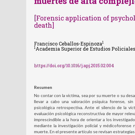
muertes de alta complej
[Forensic application of psycho
death]
1
Francisco Ceballos-Espinoza
1
Academia Superior de Estudios Policiales,
https://doi.org/10.1016/j.apj.2015.02.004
Resumen
No contar con la víctima, sea por su muerte o su desa
llevar a cabo una valoración psíquica forense, si
psicológica retrospectiva. Ante el silencio de la ví
evaluación psicológica reconstructiva de mayor rele
imprescindible a la hora de orientar a los investig
mediante la investigación policial y médicoforense n
muerte. En el presente artículo se revisan estrategias