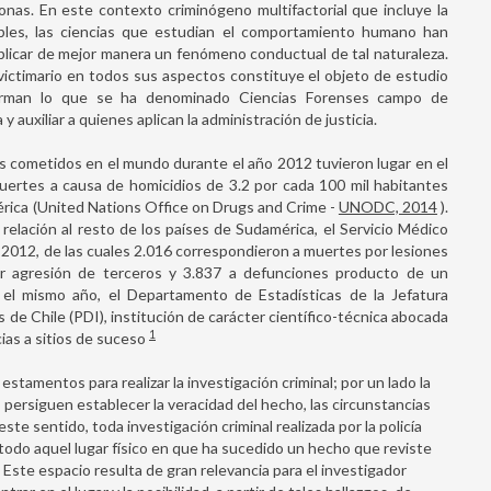
onas. En este contexto criminógeno multifactorial que incluye la
tibles, las ciencias que estudian el comportamiento humano han
plicar de mejor manera un fenómeno conductual de tal naturaleza.
el victimario en todos sus aspectos constituye el objeto de estudio
forman lo que se ha denominado Ciencias Forenses campo de
y auxiliar a quienes aplican la administración de justicia.
El Conflicto de Roles con respe
la Prueba Pericial Psicológica 
s cometidos en el mundo durante el año 2012 tuvieron lugar en el
Proceso Judicial
uertes a causa de homicidios de 3.2 por cada 100 mil habitantes
mérica (United Nations Office on Drugs and Crime -
UNODC, 2014
).
LEER ARTÍCULO
relación al resto de los países de Sudamérica, el Servicio Médico
o 2012, de las cuales 2.016 correspondieron a muertes por lesiones
or agresión de terceros y 3.837 a defunciones producto de un
 el mismo año, el Departamento de Estadísticas de la Jefatura
s de Chile (PDI), institución de carácter científico-técnica abocada
1
cias a sitios de suceso
stamentos para realizar la investigación criminal; por un lado la
es persiguen establecer la veracidad del hecho, las circunstancias
ste sentido, toda investigación criminal realizada por la policía
 todo aquel lugar físico en que ha sucedido un hecho que reviste
. Este espacio resulta de gran relevancia para el investigador