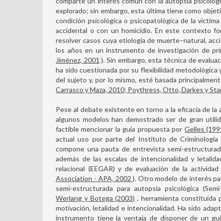
comparte un interés común con la autopsia psicológi
explorado; sin embargo, esta última tiene como objet
condición psicológica o psicopatológica de la víctima
accidental o con un homicidio. En este contexto for
resolver casos cuya etiología de muerte–natural, acc
los años en un instrumento de investigación de prim
Jiménez, 2001
). Sin embargo, esta técnica de evalu
ha sido cuestionada por su flexibilidad metodológica 
del sujeto y, por lo mismo, esté basada principalmente
Carrasco y Maza, 2010; Poythress, Otto, Darkes y Sta
Pese al debate existente en torno a la eficacia de la
algunos modelos han demostrado ser de gran utilida
factible mencionar la guía propuesta por
Gelles (199
actual uso por parte del Instituto de Criminología
compone una pauta de entrevista semi-estructurad
además de las escalas de intencionalidad y letalida
relacional (EEGAR) y de evaluación de la actividad
Association - APA, 2002
). Otro modelo de interés par
semi-estructurada para autopsia psicológica (Sem
Werlang y Botega (2003)
, herramienta constituida 
motivación, letalidad e intencionalidad. Ha sido adap
instrumento tiene la ventaja de disponer de un guio