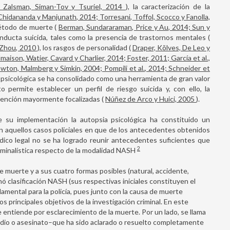
85; Zalsman, Siman-Tov y Tsuriel, 2014
), la caracterización de la
hidananda y Manjunath, 2014; Torresani, Toffol, Scocco y Fanolla,
 método de muerte (
Berman, Sundararaman, Price y Au, 2014; Sun y
conducta suicida, tales como la presencia de trastornos mentales (
y Zhou, 2010
), los rasgos de personalidad (
Draper, Kõlves, De Leo y
aison, Watier, Cavard y Charlier, 2014; Foster, 2011; García et al.,
wton, Malmberg y Simkin, 2004; Pompili et al., 2014; Schneider et
ia psicológica se ha consolidado como una herramienta de gran valor
o permite establecer un perfil de riesgo suicida y, con ello, la
revención mayormente focalizadas (
Núñez de Arco y Huici, 2005
).
 su implementación la autopsia psicológica ha constituido un
n aquellos casos policiales en que de los antecedentes obtenidos
édico legal no se ha logrado reunir antecedentes suficientes que
2
riminalística respecto de la modalidad NASH
e muerte y a sus cuatro formas posibles (natural, accidente,
 clasificación NASH (sus respectivas iniciales constituyen el
mental para la policía, pues junto con la causa de muerte
os principales objetivos de la investigación criminal. En este
entiende por esclarecimiento de la muerte. Por un lado, se llama
dio o asesinato–que ha sido aclarado o resuelto completamente