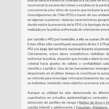
policial dada la evidencia criminalística factible de enco
reconstruir la escena del crimen y establecer la partic
concurrencia a los sitios de suceso que incluyen la pre
Investigaciones de Chile (PDI) a través de sus unidade
en algunas ocasiones–dada las características geográ
donde existe la presencia de la PDI) y la tipología de l
realizada por la policía uniformada de orientación prev
por suicidio y 492 por homicidio; a ello se suman 24 siti
Estas cifras sólo constituyen una parte de los 5.174 
PDI a lo largo del territorio nacional durante el period
Ciertamente, estos datos estadísticos visibilizan
enfrentar la policía, situación que instala a diario la 
criminal hacia grados de validez y confiabilidad c
científico y jurídico. Una de las herramientas emerge
despertado en el último tiempo la constituye la autop
un método para investigar retrospectivamente las cara
un individuo, teniendo como objetivo acercarse a la 
Aunque su utilidad ha sido demostrada en difere
cuantitativo en estudios epidemiológicos centrados e
obtención de perfiles de riesgo (
Núñez de Arco y Hui
suicida infantil y adolescente (
Freuchen, Kjelsberg