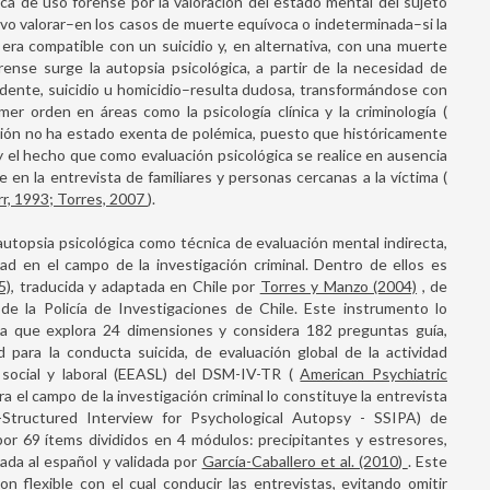
ca de uso forense por la valoración del estado mental del sujeto
ivo valorar–en los casos de muerte equívoca o indeterminada–si la
 era compatible con un suicidio y, en alternativa, con una muerte
ense surge la autopsia psicológica, a partir de la necesidad de
idente, suicidio u homicidio–resulta dudosa, transformándose con
er orden en áreas como la psicología clínica y la criminología (
ación no ha estado exenta de polémica, puesto que históricamente
y el hecho que como evaluación psicológica se realice en ausencia
 en la entrevista de familiares y personas cercanas a la víctima (
rr, 1993; Torres, 2007
).
 autopsia psicológica como técnica de evaluación mental indirecta,
d en el campo de la investigación criminal. Dentro de ellos es
5)
, traducida y adaptada en Chile por
Torres y Manzo (2004)
, de
 de la Policía de Investigaciones de Chile. Este instrumento lo
a que explora 24 dimensiones y considera 182 preguntas guía,
d para la conducta suicida, de evaluación global de la actividad
 social y laboral (EEASL) del DSM-IV-TR (
American Psychiatric
a el campo de la investigación criminal lo constituye la entrevista
i-Structured Interview for Psychological Autopsy - SSIPA) de
por 69 ítems divididos en 4 módulos: precipitantes y estresores,
tada al español y validada por
García-Caballero et al. (2010)
. Este
n flexible con el cual conducir las entrevistas, evitando omitir