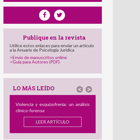
Publique en la revista
Utilice estos enlaces para enviar un articulo
a la Anuario de Psicología Jurídica
>Envío de manuscritos online
>Guía para Autores (PDF)
LO MÁS LEÍDO
<
>
lisis
El Perfil del Consumidor de Imágenes
de Abuso Sexual Infantil: Semejanzas
y Diferencias con el Agresor
offline
y
el Delincuente Dual
LEER ARTÍCULO