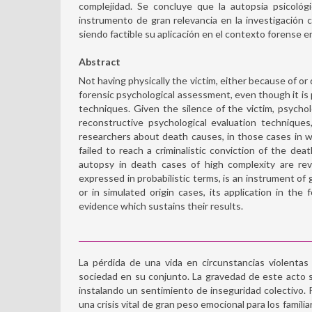
complejidad. Se concluye que la autopsia psicológ
instrumento de gran relevancia en la investigación 
siendo factible su aplicación en el contexto forense e
Abstract
Not having physically the victim, either because of o
forensic psychological assessment, even though it is
techniques. Given the silence of the victim, psych
reconstructive psychological evaluation techniques
researchers about death causes, in those cases in wh
failed to reach a criminalistic conviction of the deat
autopsy in death cases of high complexity are rev
expressed in probabilistic terms, is an instrument of 
or in simulated origin cases, its application in the
evidence which sustains their results.
La pérdida de una vida en circunstancias violenta
sociedad en su conjunto. La gravedad de este acto 
instalando un sentimiento de inseguridad colectivo. 
una crisis vital de gran peso emocional para los famili