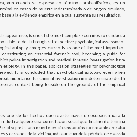
ica, aun cuando se expresa en términos probabilísticos, es un
criminal en casos de muerte indeterminada o de origen simulado,
n base a la evidencia empírica en la cual sustenta sus resultados.
r disappearance, is one of the most complex scenarios to conduct a
 possible to do it through retrospective psychological assessment
ological autopsy emerges currently as one of the most important
, constituting an essential forensic tool, becoming a guide for
ich police investigation and medical-forensic investigation have
h etiology. In this paper, application strategies for psychological
iewed. It is concluded that psychological autopsy, even when
great importance for criminal investigation in indeterminate death
 forensic context being feasible on the grounds of the empirical
Violencia y esquizofrenia: un aná
clínico-forense
s es uno de los hechos que reviste mayor preocupación para la
LEER ARTÍCULO
sin duda adquiere una connotación social que finalmente termina
Por otra parte, una muerte en circunstancias no naturales resulta
ares y cercanos de la víctima, más aún cuando la pérdida de esa vida