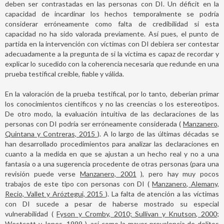
deben ser contrastadas en las personas con DI. Un déficit en la
capacidad de incardinar los hechos temporalmente se podría
considerar erróneamente como falta de credibilidad si esta
capacidad no ha sido valorada previamente. Así pues, el punto de
partida en la intervención con víctimas con DI debiera ser contestar
adecuadamente a la pregunta de si la víctima es capaz de recordar y
explicar lo sucedido con la coherencia necesaria que redunde en una
prueba testifical creíble, fiable y válida.
En la valoración de la prueba testifical, por lo tanto, deberían primar
los conocimientos científicos y no las creencias o los estereotipos.
De otro modo, la evaluación intuitiva de las declaraciones de las
personas con DI podría ser erróneamente considerada (
Manzanero,
Quintana y Contreras, 2015
). A lo largo de las últimas décadas se
han desarrollado procedimientos para analizar las declaraciones en
cuanto a la medida en que se ajustan a un hecho real y no a una
fantasía o a una sugerencia procedente de otras personas (para una
revisión puede verse
Manzanero, 2001
), pero hay muy pocos
trabajos de este tipo con personas con DI (
Manzanero, Alemany,
Recio, Vallet y Aróztegui, 2015
). La falta de atención a las víctimas
con DI sucede a pesar de haberse mostrado su especial
vulnerabilidad (
Fyson y Cromby, 2010; Sullivan y Knutson, 2000;
Westcott y Jones, 1999
), así como la mayor prevalencia de delitos