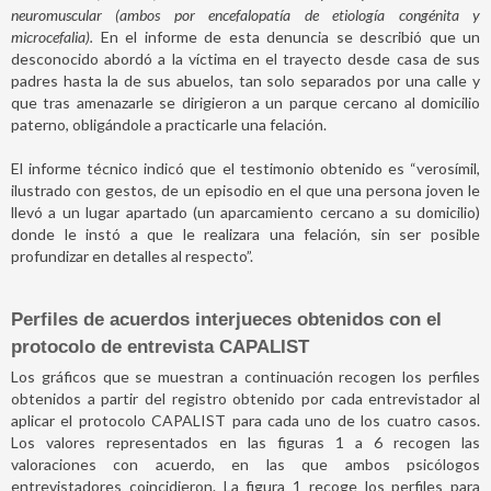
neuromuscular (ambos por encefalopatía de etiología congénita y
microcefalia).
En el informe de esta denuncia se describió que un
desconocido abordó a la víctima en el trayecto desde casa de sus
padres hasta la de sus abuelos, tan solo separados por una calle y
que tras amenazarle se dirigieron a un parque cercano al domicilio
paterno, obligándole a practicarle una felación.
El informe técnico indicó que el testimonio obtenido es “verosímil,
ilustrado con gestos, de un episodio en el que una persona joven le
llevó a un lugar apartado (un aparcamiento cercano a su domicilio)
donde le instó a que le realizara una felación, sin ser posible
profundizar en detalles al respecto”.
Perfiles de acuerdos interjueces obtenidos con el
protocolo de entrevista CAPALIST
Los gráficos que se muestran a continuación recogen los perfiles
obtenidos a partir del registro obtenido por cada entrevistador al
aplicar el protocolo CAPALIST para cada uno de los cuatro casos.
Los valores representados en las figuras 1 a 6 recogen las
valoraciones con acuerdo, en las que ambos psicólogos
entrevistadores coincidieron. La
figura 1
recoge los perfiles para