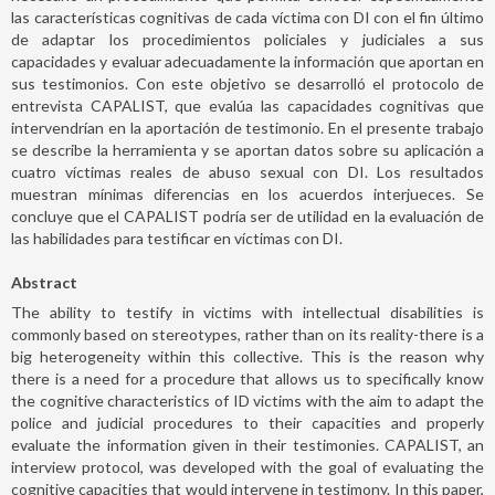
las características cognitivas de cada víctima con DI con el fin último
de adaptar los procedimientos policiales y judiciales a sus
capacidades y evaluar adecuadamente la información que aportan en
sus testimonios. Con este objetivo se desarrolló el protocolo de
entrevista CAPALIST, que evalúa las capacidades cognitivas que
intervendrían en la aportación de testimonio. En el presente trabajo
se describe la herramienta y se aportan datos sobre su aplicación a
cuatro víctimas reales de abuso sexual con DI. Los resultados
muestran mínimas diferencias en los acuerdos interjueces. Se
concluye que el CAPALIST podría ser de utilidad en la evaluación de
las habilidades para testificar en víctimas con DI.
Abstract
The ability to testify in victims with intellectual disabilities is
commonly based on stereotypes, rather than on its reality-there is a
big heterogeneity within this collective. This is the reason why
there is a need for a procedure that allows us to specifically know
the cognitive characteristics of ID victims with the aim to adapt the
police and judicial procedures to their capacities and properly
evaluate the information given in their testimonies. CAPALIST, an
interview protocol, was developed with the goal of evaluating the
cognitive capacities that would intervene in testimony. In this paper,