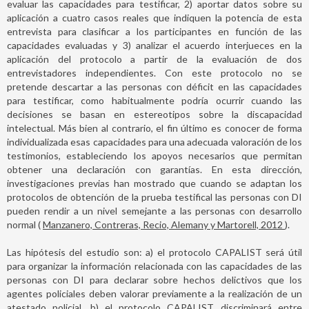
evaluar las capacidades para testificar, 2) aportar datos sobre su
aplicación a cuatro casos reales que indiquen la potencia de esta
entrevista para clasificar a los participantes en función de las
capacidades evaluadas y 3) analizar el acuerdo interjueces en la
aplicación del protocolo a partir de la evaluación de dos
entrevistadores independientes. Con este protocolo no se
pretende descartar a las personas con déficit en las capacidades
para testificar, como habitualmente podría ocurrir cuando las
decisiones se basan en estereotipos sobre la discapacidad
intelectual. Más bien al contrario, el fin último es conocer de forma
individualizada esas capacidades para una adecuada valoración de los
testimonios, estableciendo los apoyos necesarios que permitan
obtener una declaración con garantías. En esta dirección,
investigaciones previas han mostrado que cuando se adaptan los
protocolos de obtención de la prueba testifical las personas con DI
pueden rendir a un nivel semejante a las personas con desarrollo
normal (
Manzanero, Contreras, Recio, Alemany y Martorell, 2012
).
Las hipótesis del estudio son: a) el protocolo CAPALIST será útil
para organizar la información relacionada con las capacidades de las
personas con DI para declarar sobre hechos delictivos que los
agentes policiales deben valorar previamente a la realización de un
atestado policial, b) el protocolo CAPALIST discriminará entre