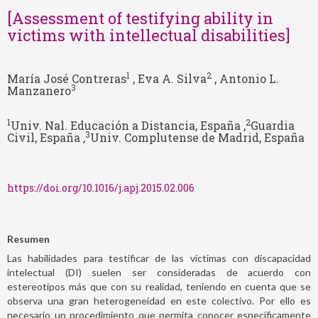
[Assessment of testifying ability in
victims with intellectual disabilities]
1
2
María José Contreras
, Eva A. Silva
, Antonio L.
3
Manzanero
1
2
Univ. Nal. Educación a Distancia, España ,
Guardia
3
Civil, España ,
Univ. Complutense de Madrid, España
https://doi.org/10.1016/j.apj.2015.02.006
Resumen
Las habilidades para testificar de las víctimas con discapacidad
intelectual (DI) suelen ser consideradas de acuerdo con
estereotipos más que con su realidad, teniendo en cuenta que se
observa una gran heterogeneidad en este colectivo. Por ello es
necesario un procedimiento que permita conocer específicamente