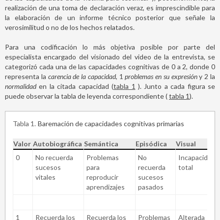
realización de una toma de declaración veraz, es imprescindible para
la elaboración de un informe técnico posterior que señale la
verosimilitud o no de los hechos relatados.
Para una codificación lo más objetiva posible por parte del
especialista encargado del visionado del video de la entrevista, se
categorizó cada una de las capacidades cognitivas de 0 a 2, donde 0
representa la
carencia de la capacidad
, 1
problemas en su expresión
y 2 la
normalidad
en la citada capacidad (
tabla 1
). Junto a cada figura se
puede observar la tabla de leyenda correspondiente (
tabla 1
).
Tabla 1
Baremación de capacidades cognitivas primarias
Valor
Autobiográfica
Semántica
Episódica
Visual
0
No recuerda
Problemas
No
Incapacidad
sucesos
para
recuerda
total
vitales
reproducir
sucesos
aprendizajes
pasados
1
Recuerda los
Recuerda los
Problemas
Alterada