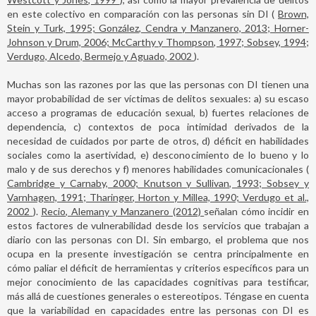
en este colectivo en comparación con las personas sin DI (
Brown,
Stein y Turk, 1995; González, Cendra y Manzanero, 2013; Horner-
Johnson y Drum, 2006; McCarthy y Thompson, 1997; Sobsey, 1994;
Verdugo, Alcedo, Bermejo y Aguado, 2002
).
Muchas son las razones por las que las personas con DI tienen una
mayor probabilidad de ser víctimas de delitos sexuales: a) su escaso
acceso a programas de educación sexual, b) fuertes relaciones de
dependencia, c) contextos de poca intimidad derivados de la
necesidad de cuidados por parte de otros, d) déficit en habilidades
sociales como la asertividad, e) desconocimiento de lo bueno y lo
malo y de sus derechos y f) menores habilidades comunicacionales (
Cambridge y Carnaby, 2000; Knutson y Sullivan, 1993; Sobsey y
Varnhagen, 1991; Tharinger, Horton y Millea, 1990; Verdugo et al.,
2002
).
Recio, Alemany y Manzanero (2012)
señalan cómo incidir en
estos factores de vulnerabilidad desde los servicios que trabajan a
diario con las personas con DI. Sin embargo, el problema que nos
ocupa en la presente investigación se centra principalmente en
cómo paliar el déficit de herramientas y criterios específicos para un
mejor conocimiento de las capacidades cognitivas para testificar,
más allá de cuestiones generales o estereotipos. Téngase en cuenta
que la variabilidad en capacidades entre las personas con DI es