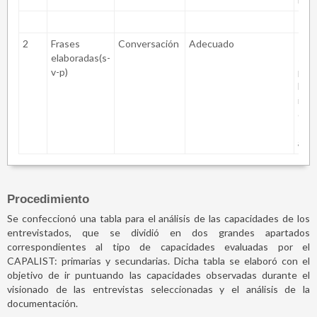
2
Frases
Conversación
Adecuado
Rec
elaboradas(s-
sen
v-p)
prop
los 
iden
con
sen
aje
Procedimiento
Se confeccionó una tabla para el análisis de las capacidades de los
entrevistados, que se dividió en dos grandes apartados
correspondientes al tipo de capacidades evaluadas por el
CAPALIST: primarias y secundarias. Dicha tabla se elaboró con el
objetivo de ir puntuando las capacidades observadas durante el
visionado de las entrevistas seleccionadas y el análisis de la
documentación.