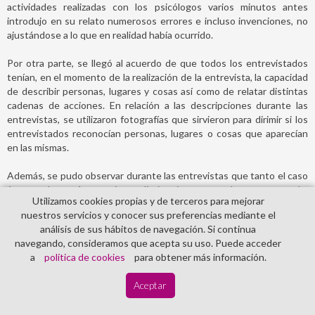
actividades realizadas con los psicólogos varios minutos antes
introdujo en su relato numerosos errores e incluso invenciones, no
ajustándose a lo que en realidad había ocurrido.
Por otra parte, se llegó al acuerdo de que todos los entrevistados
tenían, en el momento de la realización de la entrevista, la capacidad
de describir personas, lugares y cosas así como de relatar distintas
cadenas de acciones. En relación a las descripciones durante las
entrevistas, se utilizaron fotografías que sirvieron para dirimir si los
entrevistados reconocían personas, lugares o cosas que aparecían
en las mismas.
Además, se pudo observar durante las entrevistas que tanto el caso
1 como el caso 4 no supieron distinguir entre muchos y pocos, tal y
Utilizamos cookies propias y de terceros para mejorar
como se refleja en los distintos informes emitidos por los agentes de
nuestros servicios y conocer sus preferencias mediante el
la Guardia Civil que actuaron en las diligencias. Las citadas personas
análisis de sus hábitos de navegación. Si continua
no fueron capaces de señalar el número exacto de episodios,
navegando, consideramos que acepta su uso. Puede acceder
frecuencia de los mismos, intensidad, ni duración de los abusos.
a
política de cookies
para obtener más información.
Por último, en lo que respecta a la capacidad de entender entre
Aceptar
“acción–consecuencia”, se indica que la citada capacidad no se
exploró en el caso 1 y que el caso 2 carece de dicha destreza, debido