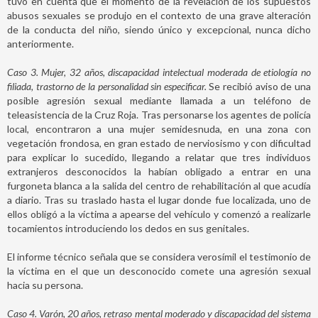
tuvo en cuenta que el momento de la revelación de los supuestos
abusos sexuales se produjo en el contexto de una grave alteración
de la conducta del niño, siendo único y excepcional, nunca dicho
anteriormente.
Caso 3. Mujer, 32 años, discapacidad intelectual moderada de etiología no
filiada, trastorno de la personalidad sin especificar.
Se recibió aviso de una
posible agresión sexual mediante llamada a un teléfono de
teleasistencia de la Cruz Roja. Tras personarse los agentes de policía
local, encontraron a una mujer semidesnuda, en una zona con
vegetación frondosa, en gran estado de nerviosismo y con dificultad
para explicar lo sucedido, llegando a relatar que tres individuos
extranjeros desconocidos la habían obligado a entrar en una
furgoneta blanca a la salida del centro de rehabilitación al que acudía
a diario. Tras su traslado hasta el lugar donde fue localizada, uno de
ellos obligó a la víctima a apearse del vehículo y comenzó a realizarle
tocamientos introduciendo los dedos en sus genitales.
El informe técnico señala que se considera verosímil el testimonio de
la víctima en el que un desconocido comete una agresión sexual
hacia su persona.
Caso 4. Varón, 20 años, retraso mental moderado y discapacidad del sistema