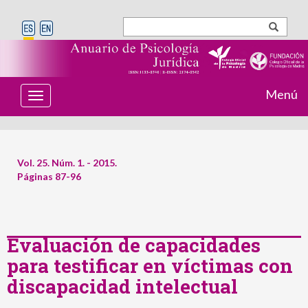
Menú
T
o
g
g
l
e
Vol. 25. Núm. 1. - 2015.
n
Páginas 87-96
a
v
i
g
a
t
Evaluación de capacidades
i
para testificar en víctimas con
o
n
discapacidad intelectual