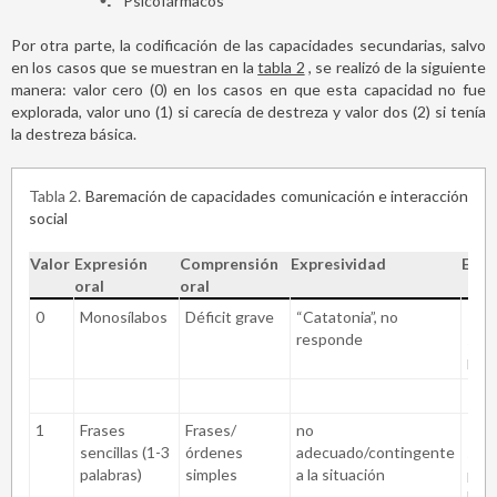
•
Psicofármacos
Por otra parte, la codificación de las capacidades secundarias, salvo
en los casos que se muestran en la
tabla 2
, se realizó de la siguiente
manera: valor cero (0) en los casos en que esta capacidad no fue
explorada, valor uno (1) si carecía de destreza y valor dos (2) si tenía
la destreza básica.
Tabla 2
Baremación de capacidades comunicación e interacción
social
Valor
Expresión
Comprensión
Expresividad
Emp
oral
oral
0
Monosílabos
Déficit grave
“Catatonia”, no
Rec
responde
sen
pro
1
Frases
Frases/
no
Rec
sencillas (1-3
órdenes
adecuado/contingente
sen
palabras)
simples
a la situación
prop
los 