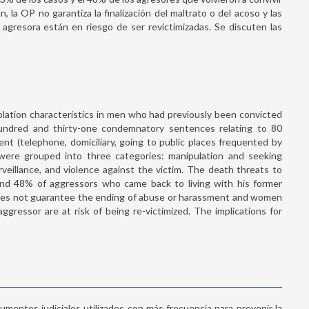
 la OP no garantiza la finalización del maltrato o del acoso y las
 agresora están en riesgo de ser revictimizadas. Se discuten las
olation characteristics in men who had previously been convicted
hundred and thirty-one condemnatory sentences relating to 80
nt (telephone, domiciliary, going to public places frequented by
s were grouped into three categories: manipulation and seeking
rveillance, and violence against the victim. The death threats to
and 48% of aggressors who came back to living with his former
 does not guarantee the ending of abuse or harassment and women
ggressor are at risk of being re-victimized. The implications for
mentos judiciales utilizados con más frecuencia para prevenir la