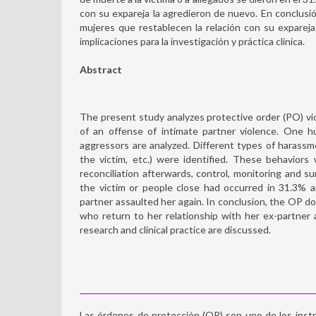
con su expareja la agredieron de nuevo. En conclusión,
mujeres que restablecen la relación con su expareja
implicaciones para la investigación y práctica clínica.
Abstract
The present study analyzes protective order (PO) vi
of an offense of intimate partner violence. One 
aggressors are analyzed. Different types of harassme
the victim, etc.) were identified. These behavior
reconciliation afterwards, control, monitoring and su
the victim or people close had occurred in 31.3% 
partner assaulted her again. In conclusion, the OP
who return to her relationship with her ex-partner a
research and clinical practice are discussed.
Las órdenes de protección (OP) son uno de los instru