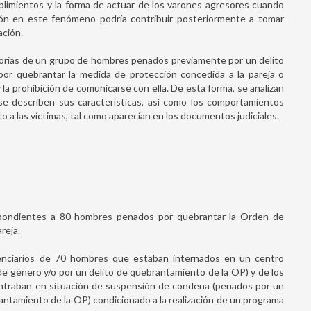
plimientos y la forma de actuar de los varones agresores cuando
ción en este fenómeno podría contribuir posteriormente a tomar
ación.
torias de un grupo de hombres penados previamente por un delito
r quebrantar la medida de protección concedida a la pareja o
y la prohibición de comunicarse con ella. De esta forma, se analizan
se describen sus características, así como los comportamientos
o a las víctimas, tal como aparecían en los documentos judiciales.
spondientes a 80 hombres penados por quebrantar la Orden de
reja.
enciarios de 70 hombres que estaban internados en un centro
de género y/o por un delito de quebrantamiento de la OP) y de los
ntraban en situación de suspensión de condena (penados por un
rantamiento de la OP) condicionado a la realización de un programa