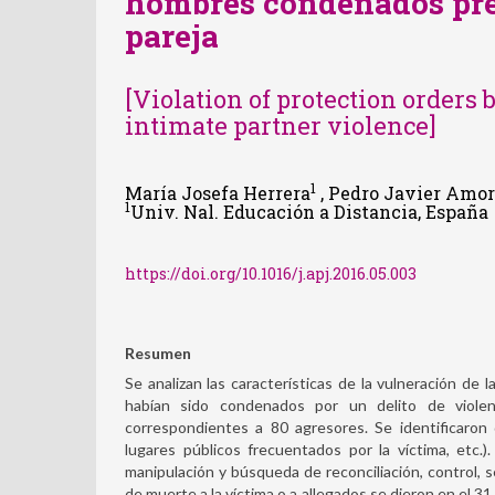
hombres condenados pre
pareja
[Violation of protection orders
intimate partner violence]
1
María Josefa Herrera
, Pedro Javier Amo
1
Univ. Nal. Educación a Distancia, España
https://doi.org/10.1016/j.apj.2016.05.003
Resumen
Se analizan las características de la vulneración de
habían sido condenados por un delito de violen
correspondientes a 80 agresores. Se identificaron d
lugares públicos frecuentados por la víctima, etc
manipulación y búsqueda de reconciliación, control, se
de muerte a la víctima o a allegados se dieron en el 3