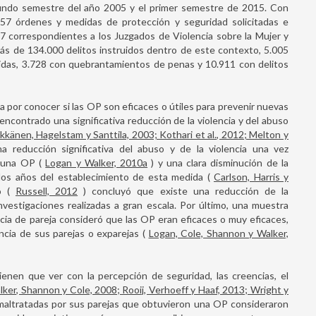
undo semestre del año 2005 y el primer semestre de 2015. Con
757 órdenes y medidas de protección y seguridad solicitadas e
7 correspondientes a los Juzgados de Violencia sobre la Mujer y
ás de 134.000 delitos instruidos dentro de este contexto, 5.005
das, 3.728 con quebrantamientos de penas y 10.911 con delitos
 por conocer si las OP son eficaces o útiles para prevenir nuevas
encontrado una significativa reducción de la violencia y del abuso
kkänen, Hagelstam y Santtila, 2003; Kothari et al., 2012; Melton y
a reducción significativa del abuso y de la violencia una vez
e una OP (
Logan y Walker, 2010a
) y una clara disminución de la
s dos años del establecimiento de esta medida (
Carlson, Harris y
co (
Russell, 2012
) concluyó que existe una reducción de la
vestigaciones realizadas a gran escala. Por último, una muestra
ncia de pareja consideró que las OP eran eficaces o muy eficaces,
ncia de sus parejas o exparejas (
Logan, Cole, Shannon y Walker,
ienen que ver con la percepción de seguridad, las creencias, el
ker, Shannon y Cole, 2008; Rooij, Verhoeff y Haaf, 2013; Wright y
 maltratadas por sus parejas que obtuvieron una OP consideraron