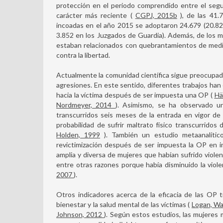
protección en el periodo comprendido entre el seg
carácter más reciente (
CGPJ, 2015b
), de las 41.
incoadas en el año 2015 se adoptaron 24.679 (20.82
3.852 en los Juzgados de Guardia). Además, de los m
estaban relacionados con quebrantamientos de medi
contra la libertad.
Actualmente la comunidad científica sigue preocupada
agresiones. En este sentido, diferentes trabajos han 
hacia la víctima después de ser impuesta una OP (
Hä
Nordmeyer, 2014
). Asimismo, se ha observado un
transcurridos seis meses de la entrada en vigor d
probabilidad de sufrir maltrato físico transcurrido
Holden, 1999
). También un estudio metaanalíti
revictimización después de ser impuesta la OP en in
amplia y diversa de mujeres que habían sufrido viole
entre otras razones porque había disminuido la viole
2007
).
Otros indicadores acerca de la eficacia de las OP t
bienestar y la salud mental de las víctimas (
Logan, Wal
Johnson, 2012
). Según estos estudios, las mujeres