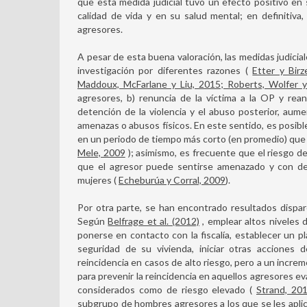
que esta medida judicial tuvo un efecto positivo en
calidad de vida y en su salud mental; en definitiv
agresores.
A pesar de esta buena valoración, las medidas judicia
investigación por diferentes razones (
Etter y Bir
Maddoux, McFarlane y Liu, 2015; Roberts, Wolfer
agresores, b) renuncia de la víctima a la OP y rean
detención de la violencia y el abuso posterior, aum
amenazas o abusos físicos. En este sentido, es posib
en un periodo de tiempo más corto (en promedio) que 
Mele, 2009
); asimismo, es frecuente que el riesgo de
que el agresor puede sentirse amenazado y con de
mujeres (
Echeburúa y Corral, 2009
).
Por otra parte, se han encontrado resultados dispare
Según
Belfrage et al. (2012)
, emplear altos niveles 
ponerse en contacto con la fiscalía, establecer un pl
seguridad de su vivienda, iniciar otras acciones 
reincidencia en casos de alto riesgo, pero a un incre
para prevenir la reincidencia en aquellos agresores e
considerados como de riesgo elevado (
Strand, 20
subgrupo de hombres agresores a los que se les aplic