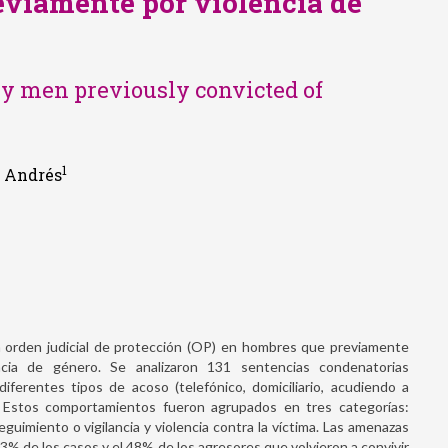
viamente por violencia de
 by men previously convicted of
1
r Andrés
 la orden judicial de protección (OP) en hombres que previamente
cia de género. Se analizaron 131 sentencias condenatorias
iferentes tipos de acoso (telefónico, domiciliario, acudiendo a
.). Estos comportamientos fueron agrupados en tres categorías:
guimiento o vigilancia y violencia contra la víctima. Las amenazas
1.3% de los casos y el 48% de los agresores que volvieron a convivir