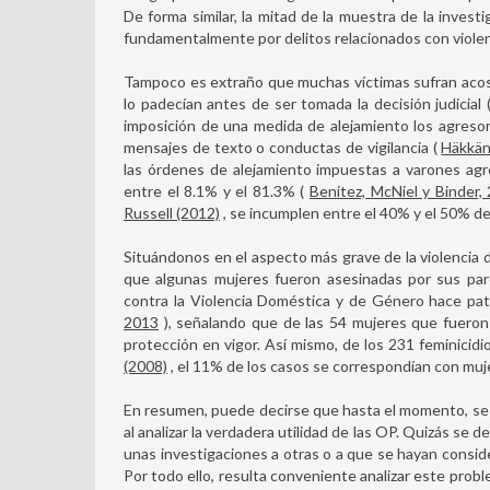
De forma similar, la mitad de la muestra de la invest
fundamentalmente por delitos relacionados con violen
Tampoco es extraño que muchas víctimas sufran aco
lo padecían antes de ser tomada la decisión judicial 
imposición de una medida de alejamiento los agresor
mensajes de texto o conductas de vigilancia (
Häkkän
las órdenes de alejamiento impuestas a varones agr
entre el 8.1% y el 81.3% (
Benitez, McNiel y Binder
Russell (2012)
, se incumplen entre el 40% y el 50% de
Situándonos en el aspecto más grave de la violencia 
que algunas mujeres fueron asesinadas por sus par
contra la Violencia Doméstica y de Género hace pa
2013
), señalando que de las 54 mujeres que fueron
protección en vigor. Así mismo, de los 231 feminicid
(2008)
, el 11% de los casos se correspondían con muj
En resumen, puede decirse que hasta el momento, se 
al analizar la verdadera utilidad de las OP. Quizás se
unas investigaciones a otras o a que se hayan consid
Por todo ello, resulta conveniente analizar este prob