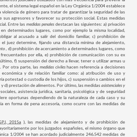
nte, el sistema legal español en la Ley Orgánica 1/2004 establece
 violencia de género para tratar de garantizar la seguridad de las
e sus agresores y favorecer su protección social. Estas medidas
cial. Entre las
medidas penales
destacan las siguientes: a) privación
ia en determinados lugares, como por ejemplo la misma localidad,
ligar al acusado a salir del domicilio familiar, c) prohibición de
el juez determine, fijando una distancia mínima de alejamiento,
nto
, d) prohibición de acercamiento a determinados lugares, como
os frecuentados por ella, e) prohibición de comunicación con su ex
 último, f) suspensión del derecho a llevar, tener o utilizar armas u
. Por otra parte, las
medidas civiles
hacen referencia a decisiones
 económica y de relación familiar como: a) atribución de uso y
atria potestad o custodia de los hijos, c) suspensión o cambios en el
 y d) prestación de alimentos. Por último, las medidas
asistenciales y
ociales, asistencia jurídica, sanitaria, psicológica y de seguridad
idere oportunas dependiendo de la naturaleza de cada caso y su
cia en forma de pena accesoria, como ocurre con las medidas de
PJ, 2015a
), las medidas de alejamiento y de prohibición de
mayoritariamente por los juzgados españoles, el mismo órgano que
gánica 1/2004 se han acordado judicialmente 246.542 medidas de