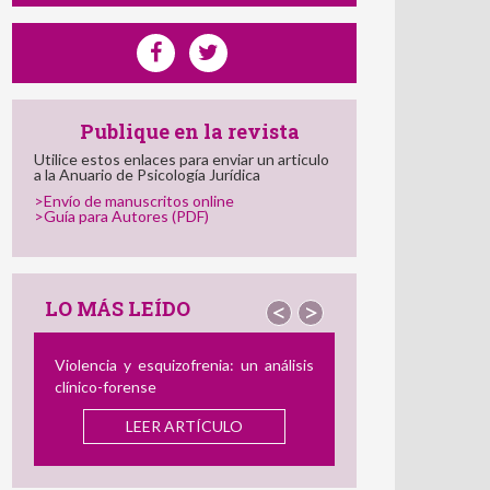
Publique en la revista
Utilice estos enlaces para enviar un articulo
a la Anuario de Psicología Jurídica
>Envío de manuscritos online
>Guía para Autores (PDF)
LO MÁS LEÍDO
<
>
El Perfil del Consumidor de Imágenes
de Abuso Sexual Infantil: Semejanzas
y Diferencias con el Agresor
offline
y
el Delincuente Dual
LEER ARTÍCULO