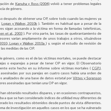
igación de
Kanuha y Ross (2004)
volvió a tener problemas legales
cia de género.
so después de obtener una OP, sobre todo cuando las mujeres ya
(
Logan y Walker, 2010b
). También es habitual que a pesar de la
es sigan acosando a la víctima en forma de llamadas telefónicas,
en et al., 2003
). Por otra parte, las tasas de quebrantamiento de
esores varían ampliamente de unos trabajos a otros, situándose
, 2010; Logan y Walker, 2010a
) y, según el estudio de revisión de
 las medidas de las OP.
de género, como es el de las víctimas mortales, se puede destacar
ejas o exparejas a pesar de tener OP en vigor. El Observatorio
tente este hecho en su informe sobre víctimas mortales (
CGPJ,
 asesinadas por sus parejas en cuatro casos había una orden de
ios analizados de una base de datos estatal por
Vittes y Sorenson
eres asesinadas que tenían una OP en vigor.
han obtenido resultados dispares, y en ocasiones contrapuestos,
 deba a que se han considerado índices de utilidad muy diferentes de
erado los resultados obtenidos desde puntos de vista diferentes.
lema de investigación en aquellos casos en los que se ha vulnerado