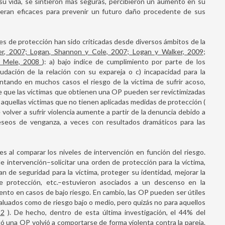
 su vida, se sintieron más seguras, percibieron un aumento en su
a, eran eficaces para prevenir un futuro daño procedente de sus
les de protección han sido criticadas desde diversos ámbitos de la
zer, 2007; Logan, Shannon y Cole, 2007; Logan y Walker, 2009;
 y Mele, 2008
): a) bajo índice de cumplimiento por parte de los
udación de la relación con su expareja o c) incapacidad para la
entando en muchos casos el riesgo de la víctima de sufrir acoso,
le que las víctimas que obtienen una OP pueden ser revictimizadas
aquellas víctimas que no tienen aplicadas medidas de protección (
 volver a sufrir violencia aumente a partir de la denuncia debido a
seos de venganza, a veces con resultados dramáticos para las
s al comparar los niveles de intervención en función del riesgo.
de intervención–solicitar una orden de protección para la víctima,
an de seguridad para la víctima, proteger su identidad, mejorar la
de protección, etc.–estuvieron asociados a un descenso en la
mento en casos de bajo riesgo. En cambio, las OP pueden ser útiles
valuados como de riesgo bajo o medio, pero quizás no para aquellos
12
). De hecho, dentro de esta última investigación, el 44% del
ó una OP volvió a comportarse de forma violenta contra la pareja.