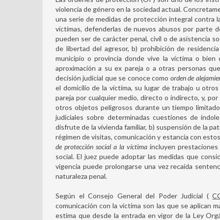
violencia de género en la sociedad actual. Concretame
una serie de medidas de protección integral contra la
víctimas, defenderlas de nuevos abusos por parte d
pueden ser de carácter penal, civil o de asistencia so
de libertad del agresor, b) prohibición de residenc
municipio o provincia donde vive la víctima o bien ob
aproximación a su ex pareja o a otras personas que 
decisión judicial que se conoce como
orden de alejamie
el domicilio de la víctima, su lugar de trabajo u otr
pareja por cualquier medio, directo o indirecto, y, por
otros objetos peligrosos durante un tiempo limitado
judiciales sobre determinadas cuestiones de índole
disfrute de la vivienda familiar, b) suspensión de la p
régimen de visitas, comunicación y estancia con estos
de protección social a la víctima
incluyen prestaciones s
social. El juez puede adoptar las medidas que cons
vigencia puede prolongarse una vez recaída senten
naturaleza penal.
Según el Consejo General del Poder Judicial (
CG
comunicación con la víctima son las que se aplican 
estima que desde la entrada en vigor de la Ley Or