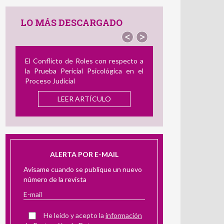
LO MÁS DESCARGADO
<
>
El Conflicto de Roles con respecto a
Revisión de Instrumento
la Prueba Pericial Psicológica en el
para Medir el Acoso 
Proceso Judicial
Utilidad en la Evaluación P
LEER ARTÍCULO
LEER ARTÍCU
ALERTA POR E-MAIL
Avísame cuando se publique un nuevo
número de la revista
He leído y acepto la
información