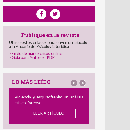
Publique en la revista
Utilice estos enlaces para enviar un articulo
a la Anuario de Psicología Jurídica
>Envío de manuscritos online
>Guía para Autores (PDF)
LO MÁS LEÍDO
<
>
Violencia y esquizofrenia: un análisis
El Perfil del Consumidor
clínico-forense
de Abuso Sexual Infantil
y Diferencias con el Ag
LEER ARTÍCULO
el Delincuente Dual
LEER ARTÍCU