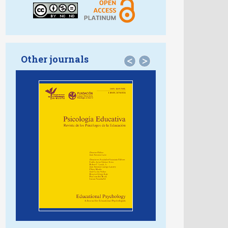
Other journals
<
>