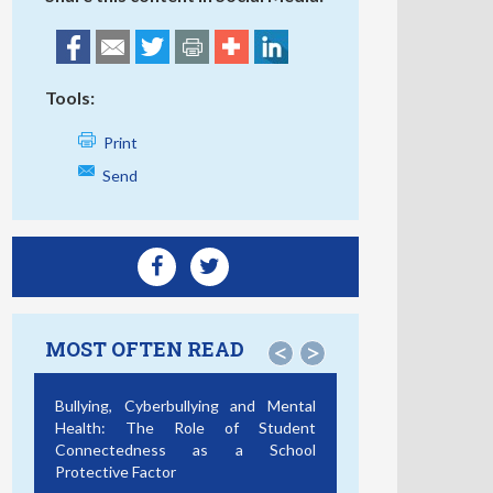
Tools:
Print
Send
MOST OFTEN READ
<
>
Bullying, Cyberbullying and Mental
Health: The Role of Student
Connectedness as a School
Protective Factor