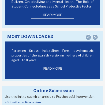
Bullying, Cyberbullying and Mental Health: The Role of
Sm
Student Connectedness as a School Protective Factor
Vi
M
READ MORE
MOST DOWNLOADED
<
>
Parenting Stress Index-Short Form: psychometric
Bu
properties of the Spanish version in mothers of children
St
aged 0 to 8 years
READ MORE
Online Submission
Use this link to submit an article to Psychosocial Intervention
>Submit an article online