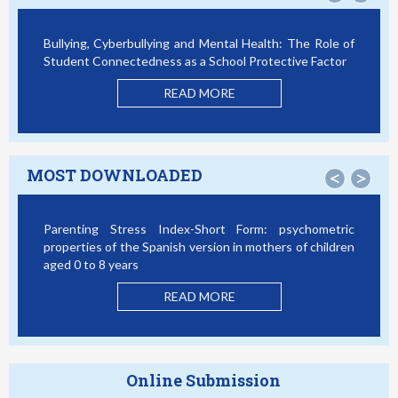
Bullying, Cyberbullying and Mental Health: The Role of
Sma
Student Connectedness as a School Protective Factor
Vic
Mo
READ MORE
MOST DOWNLOADED
<
>
Parenting Stress Index-Short Form: psychometric
Bu
properties of the Spanish version in mothers of children
St
aged 0 to 8 years
READ MORE
Online Submission