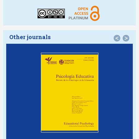
Other journals
<
>