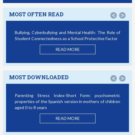
MOST OFTEN READ
<
>
Bullying, Cyberbullying and Mental Health: The Role of
Smar
Student Connectedness as a School Protective Factor
Vict
Mode
READ MORE
MOST DOWNLOADED
<
>
Parenting Stress Index-Short Form: psychometric
Bully
properties of the Spanish version in mothers of children
Stud
aged 0 to 8 years
READ MORE