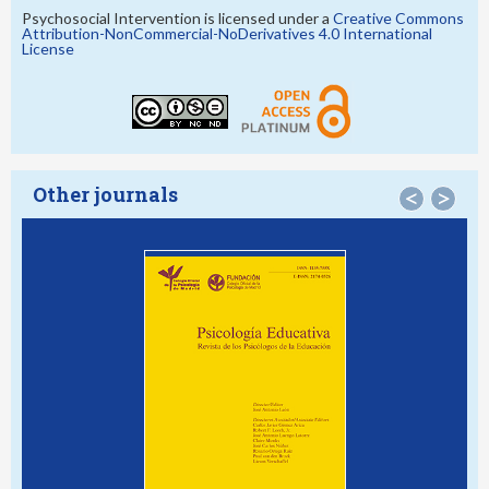
Psychosocial Intervention is licensed under a
Creative Commons
Attribution-NonCommercial-NoDerivatives 4.0 International
License
Other journals
<
>