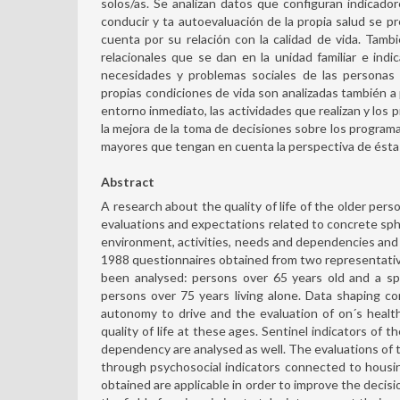
solos/as. Se analizan datos que configuran indicado
conducir y ta autoevaluación de la propia salud se 
cuenta por su relación con la calidad de vida. Tambi
relacionales que se dan en la unidad familiar e ind
necesidades y problemas sociales de las personas
propias condiciones de vida son analizadas también a p
entorno inmediato, las actividades que realizan y los 
la mejora de la toma de decisiones sobre los programas
mayores que tengan en cuenta la perspectiva de ésta
Abstract
A research about the quality of life of the older pers
evaluations and expectations related to concrete spher
environment, activities, needs and dependencies and
1988 questionnaires obtained from two representative 
been analysed: persons over 65 years old and a sp
persons over 75 years living alone. Data shaping c
autonomy to drive and the evaluation of on´s health
quality of life at these ages. Sentinel indicators of t
dependency are analysed as well. The evaluations of t
through psychosocial indicators connected to housin
obtained are applicable in order to improve the decis