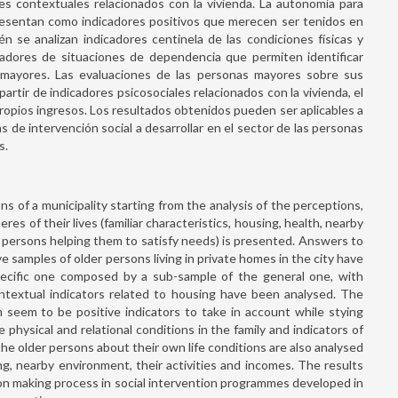
res contextuales relacionados con la vivienda. La autonomía para
presentan como indicadores positivos que merecen ser tenidos en
én se analizan indicadores centinela de las condiciones físicas y
icadores de situaciones de dependencia que permiten identificar
 mayores. Las evaluaciones de las personas mayores sobre sus
artir de indicadores psicosociales relacionados con la vivienda, el
propios ingresos. Los resultados obtenidos pueden ser aplicables a
 de intervención social a desarrollar en el sector de las personas
s.
ons of a municipality starting from the analysis of the perceptions,
es of their lives (familiar characteristics, housing, health, nearby
 persons helping them to satisfy needs) is presented. Answers to
samples of older persons living in private homes in the city have
ecific one composed by a sub-sample of the general one, with
ontextual indicators related to housing have been analysed. The
 seem to be positive indicators to take in account while stying
he physical and relational conditions in the family and indicators of
he older persons about their own life conditions are also analysed
g, nearby environment, their activities and incomes. The results
ion making process in social intervention programmes developed in