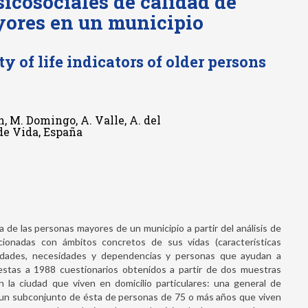
sicosociales de calidad de
yores en un municipio
y of life indicators of older persons
h, M. Domingo, A. Valle, A. del
 de Vida, España
a de las personas mayores de un municipio a partir del análisis de
acionadas con ámbitos concretos de sus vidas (características
ctividades, necesidades y dependencias y personas que ayudan a
uestas a 1988 cuestionarios obtenidos a partir de dos muestras
 la ciudad que viven en domicilio particulares: una general de
 un subconjunto de ésta de personas de 75 o más años que viven