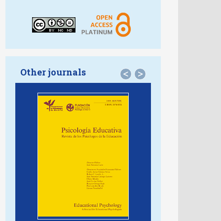
Other journals
<
>