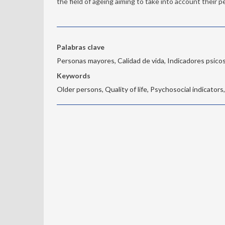
the field of ageing aiming to take into account their p
Palabras clave
Personas mayores, Calidad de vida, Indicadores psic
Keywords
Older persons, Quality of life, Psychosocial indicat