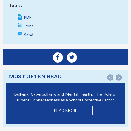
Tools:
PDF
Print
Send
MOST OFTEN READ
<
>
Bullying, Cyberbullying and Mental Health: The Role of
Smar
Student Connectedness as a School Protective Factor
Vict
Mode
READ MORE