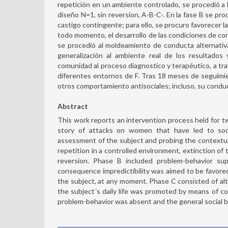
repetición en un ambiente controlado, se procedió a
diseño N=1, sin reversion, A-B-C-. En la fase B se pro
castigo contingente; para ello, se procuro favorecer l
todo momento, el desarrollo de las condiciones de cont
se procedió al moldeamiento de conducta alternativ
generalización al ambiente real de los resultados
comunidad al proceso diagnostico y terapéutico, a tra
diferentes entornos de F. Tras 18 meses de seguimie
otros comportamiento antisociales; incluso, su condu
Abstract
This work reports an intervention process held for t
story of attacks on women that have led to social
assessment of the subject and probing the contextua
repetition in a controlled environment, extinction o
reversion. Phase B included problem-behavior su
consequence impredictibility was aimed to be favored
the subject, at any moment. Phase C consisted of alt
the subject´s daily life was promoted by means of c
problem-behavior was absent and the general social