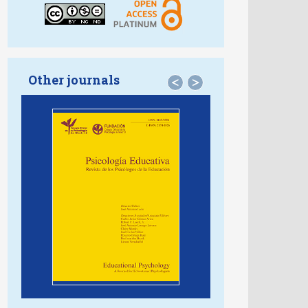
Other journals
<
>