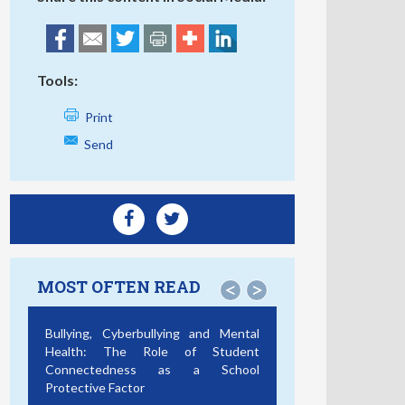
Tools:
Print
Send
MOST OFTEN READ
<
>
Bullying, Cyberbullying and Mental
Health: The Role of Student
Connectedness as a School
Protective Factor