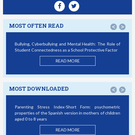
MOST OFTEN READ
<
>
Bullying, Cyberbullying and Mental Health: The Role of
Smar
Student Connectedness as a School Protective Factor
Vict
Mode
READ MORE
MOST DOWNLOADED
<
>
Parenting Stress Index-Short Form: psychometric
Bully
properties of the Spanish version in mothers of children
Stud
aged 0 to 8 years
READ MORE