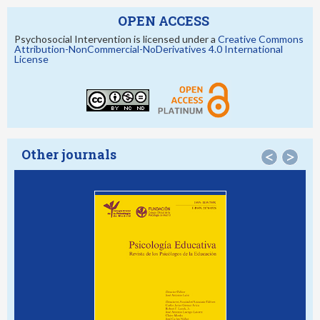
OPEN ACCESS
Psychosocial Intervention is licensed under a
Creative Commons
Attribution-NonCommercial-NoDerivatives 4.0 International
License
Other journals
<
>