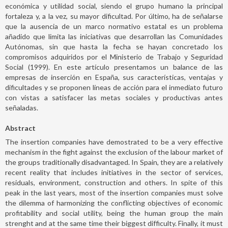
económica y utilidad social, siendo el grupo humano la principal
fortaleza y, a la vez, su mayor dificultad. Por último, ha de señalarse
que la ausencia de un marco normativo estatal es un problema
añadido que limita las iniciativas que desarrollan las Comunidades
Autónomas, sin que hasta la fecha se hayan concretado los
compromisos adquiridos por el Ministerio de Trabajo y Seguridad
Social (1999). En este artículo presentamos un balance de las
empresas de inserción en España, sus características, ventajas y
dificultades y se proponen líneas de acción para el inmediato futuro
con vistas a satisfacer las metas sociales y productivas antes
señaladas.
Abstract
The insertion companies have demostrated to be a very effective
mechanism in the fight against the exclusion of the labour market of
the groups traditionally disadvantaged. In Spain, they are a relatively
recent reality that includes initiatives in the sector of services,
residuals, environment, construction and others. In spite of this
peak in the last years, most of the insertion companies must solve
the dilemma of harmonizing the conflicting objectives of economic
profitability and social utility, being the human group the main
strenght and at the same time their biggest difficulty. Finally, it must