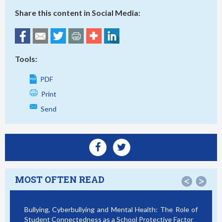
Share this content in Social Media:
Tools:
PDF
Print
Send
MOST OFTEN READ
<
>
Bullying, Cyberbullying and Mental Health: The Role of
Sma
Student Connectedness as a School Protective Factor
Vic