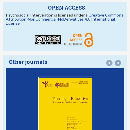
OPEN ACCESS
Psychosocial Intervention is licensed under a
Creative Commons
Attribution-NonCommercial-NoDerivatives 4.0 International
License
Other journals
<
>