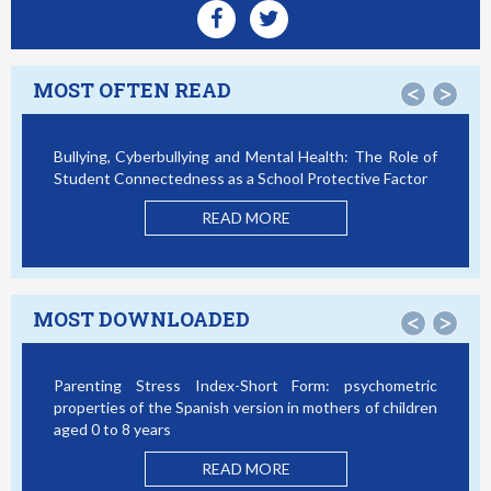
MOST OFTEN READ
<
>
Bullying, Cyberbullying and Mental Health: The Role of
Smartp
Student Connectedness as a School Protective Factor
Victim
Model
READ MORE
MOST DOWNLOADED
<
>
Parenting Stress Index-Short Form: psychometric
Bullyi
properties of the Spanish version in mothers of children
Studen
aged 0 to 8 years
READ MORE