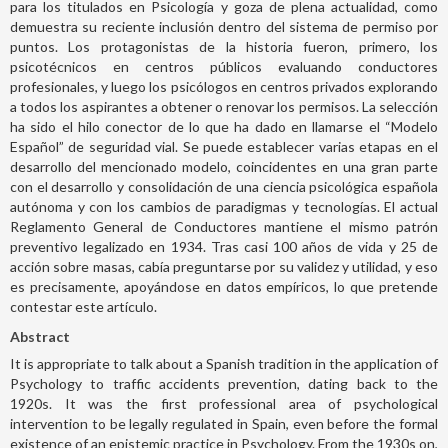
para los titulados en Psicología y goza de plena actualidad, como
demuestra su reciente inclusión dentro del sistema de permiso por
puntos. Los protagonistas de la historia fueron, primero, los
psicotécnicos en centros públicos evaluando conductores
profesionales, y luego los psicólogos en centros privados explorando
a todos los aspirantes a obtener o renovar los permisos. La selección
ha sido el hilo conector de lo que ha dado en llamarse el “Modelo
Español” de seguridad vial. Se puede establecer varias etapas en el
desarrollo del mencionado modelo, coincidentes en una gran parte
con el desarrollo y consolidación de una ciencia psicológica española
autónoma y con los cambios de paradigmas y tecnologías. El actual
Reglamento General de Conductores mantiene el mismo patrón
preventivo legalizado en 1934. Tras casi 100 años de vida y 25 de
acción sobre masas, cabía preguntarse por su validez y utilidad, y eso
es precisamente, apoyándose en datos empíricos, lo que pretende
contestar este artículo.
Abstract
It is appropriate to talk about a Spanish tradition in the application of
Psychology to traffic accidents prevention, dating back to the
1920s. It was the first professional area of psychological
intervention to be legally regulated in Spain, even before the formal
existence of an epistemic practice in Psychology. From the 1930s on,