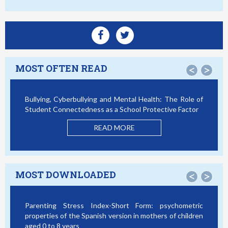
MOST OFTEN READ
<
>
Bullying, Cyberbullying and Mental Health: The Role of
Smartp
Student Connectedness as a School Protective Factor
Victim
Model
READ MORE
MOST DOWNLOADED
<
>
Parenting Stress Index-Short Form: psychometric
Bullyi
properties of the Spanish version in mothers of children
Studen
aged 0 to 8 years