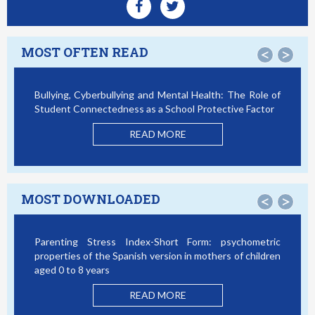
MOST OFTEN READ
<
>
bullying and Mental Health: The Role of
Smartphone Addiction
tedness as a School Protective Factor
Victimization: A Dis
Model
READ MORE
MOST DOWNLOADED
<
>
ess Index-Short Form: psychometric
Bullying, Cyberbullyi
he Spanish version in mothers of children
Student Connectednes
rs
READ MORE