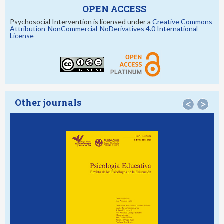
OPEN ACCESS
Psychosocial Intervention is licensed under a
Creative Commons
Attribution-NonCommercial-NoDerivatives 4.0 International
License
Other journals
<
>