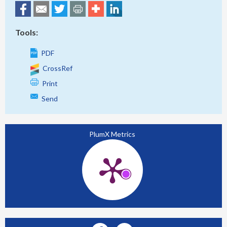
Tools:
PDF
CrossRef
Print
Send
PlumX Metrics