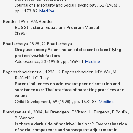
Journal of Personality and Social Psychology
51
1986
1173-82
Medline
Bentler, 1995
P.M. Bentler
EQS Structural Equations Program Manual
1995
Bhattacharya, 1998
G. Bhattacharya
Drug use among Asian-Indian adolescents: identifying
protective/risk factors
Adolescence
33
1998
169-84
Medline
Bogenschneider et al., 1998
K. Bogenschneider
M.Y. Wu
M.
Raffaelli
J.C. Tsay
Parent influences on adolescent peer orientation and
substance use: The interface of parenting practices and
values
Child Development
69
1998
1672-88
Medline
Brendgen et al., 2004
M. Brendgen
F. Vitaro
L. Turgeon
F. Poulin
B. Wanner
Is there a dark side of positive illusions?. Overestimation
of social competence and subsequent adjustment in