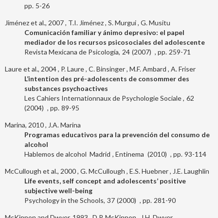
5-26
Jiménez et al., 2007
T.I. Jiménez
S. Murgui
G. Musitu
Comunicación familiar y ánimo depresivo: el papel
mediador de los recursos psicosociales del adolescente
Revista Mexicana de Psicología
24
2007
259-71
Laure et al., 2004
P. Laure
C. Binsinger
M.F. Ambard
A. Friser
L’intention des pré-adolescents de consommer des
substances psychoactives
Les Cahiers Internationnaux de Psychologie Sociale
62
2004
89-95
Marina, 2010
J.A. Marina
Programas educativos para la prevención del consumo de
alcohol
Hablemos de alcohol
Madrid
Entinema
2010
93-114
McCullough et al., 2000
G. McCullough
E.S. Huebner
J.E. Laughlin
Life events, self concept and adolescents’ positive
subjective well-being
Psychology in the Schools
37
2000
281-90
McKinnon and Dwyer, 1993
D.P. McKinnon
J.H. Dwyer