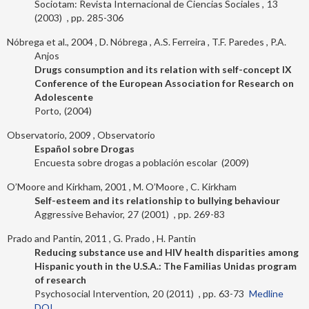
Sociotam: Revista Internacional de Ciencias Sociales
13
2003
285-306
Nóbrega et al., 2004
D. Nóbrega
A.S. Ferreira
T.F. Paredes
P.A.
Anjos
Drugs consumption and its relation with self-concept IX
Conference of the European Association for Research on
Adolescente
Porto
2004
Observatorio, 2009
Observatorio
Español sobre Drogas
Encuesta sobre drogas a población escolar
2009
O’Moore and Kirkham, 2001
M. O’Moore
C. Kirkham
Self-esteem and its relationship to bullying behaviour
Aggressive Behavior
27
2001
269-83
Prado and Pantin, 2011
G. Prado
H. Pantin
Reducing substance use and HIV health disparities among
Hispanic youth in the U.S.A.: The Familias Unidas program
of research
Psychosocial Intervention
20
2011
63-73
Medline
DOI