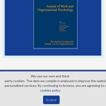
© Copyright 2026. Colegio Oficial de la Psicología de Madrid
We use our own and third­
Contact
Privacy Policy
Cookies Policy
party cookies. The data we compile is analysed to improve the websi
personalized services. By continuing to browse, you are agreeing to 
cookies policy
Aceptar