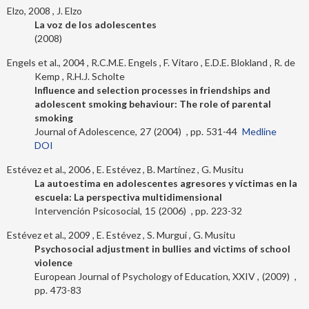
Elzo, 2008
J. Elzo
La voz de los adolescentes
2008
Engels et al., 2004
R.C.M.E. Engels
F. Vitaro
E.D.E. Blokland
R. de
Kemp
R.H.J. Scholte
Influence and selection processes in friendships and
adolescent smoking behaviour: The role of parental
smoking
Journal of Adolescence
27
2004
531-44
Medline
DOI
Estévez et al., 2006
E. Estévez
B. Martínez
G. Musitu
La autoestima en adolescentes agresores y víctimas en la
escuela: La perspectiva multidimensional
Intervención Psicosocial
15
2006
223-32
Estévez et al., 2009
E. Estévez
S. Murgui
G. Musitu
Psychosocial adjustment in bullies and victims of school
violence
European Journal of Psychology of Education, XXIV
2009
473-83