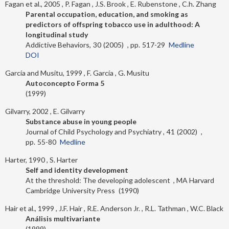
Fagan et al., 2005
P. Fagan
J.S. Brook
E. Rubenstone
C.h. Zhang
Parental occupation, education, and smoking as
predictors of offspring tobacco use in adulthood: A
longitudinal study
Addictive Behaviors
30
2005
517-29
Medline
DOI
García and Musitu, 1999
F. García
G. Musitu
Autoconcepto Forma 5
1999
Gilvarry, 2002
E. Gilvarry
Substance abuse in young people
Journal of Child Psychology and Psychiatry
41
2002
55-80
Medline
Harter, 1990
S. Harter
Self and identity development
At the threshold: The developing adolescent
MA Harvard
Cambridge
University Press
1990
Hair et al., 1999
J.F. Hair
R.E. Anderson Jr.
R.L. Tathman
W.C. Black
Análisis multivariante
1999