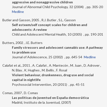
aggressive and nonaggressive children
Journal of Abnormal Child Psychology
32
2004
305-20
Medline
Butler and Gasson, 2005
R.J. Butler
S.L. Gasson
Self esteem/self concept scales for children and
adolescents: A review
Child and Adolescent Mental Health
10
2005
190-201
Butters, 2002
J.E. Butters
Family stressors and adolescent cannabis use: A pathway
to problem use
Journal of Adolescence
25
2002
645-54
Medline
Calafat et al., 2011
A. Calafat
A. Mantecón
M. Juan
D. Adrover
N. Blay
K. Hughes
M. Bellis
F. Rosal
Violent behaviour, drunkenness, drug use and social
capital in nightlife
Psychosocial Intervention
20
2011
45-51
Comas, 2007
D. Comas
Las políticas de juventud en España democrática
Madrid, Instituto de la Juventud
2007