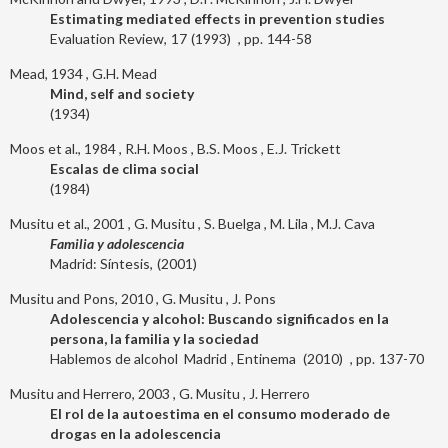
Estimating mediated effects in prevention studies
Evaluation Review
17
1993
144-58
Mead, 1934
G.H. Mead
Mind, self and society
1934
Moos et al., 1984
R.H. Moos
B.S. Moos
E.J. Trickett
Escalas de clima social
1984
Musitu et al., 2001
G. Musitu
S. Buelga
M. Lila
M.J. Cava
Familia y adolescencia
Madrid: Síntesis
2001
Musitu and Pons, 2010
G. Musitu
J. Pons
Adolescencia y alcohol: Buscando significados en la
persona, la familia y la sociedad
Hablemos de alcohol
Madrid
Entinema
2010
137-70
Musitu and Herrero, 2003
G. Musitu
J. Herrero
El rol de la autoestima en el consumo moderado de
drogas en la adolescencia