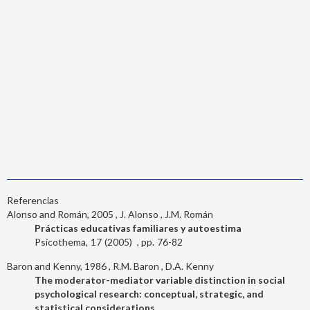
Referencias
Alonso and Román, 2005
J. Alonso
J.M. Román
Prácticas educativas familiares y autoestima
Psicothema
17
2005
76-82
Baron and Kenny, 1986
R.M. Baron
D.A. Kenny
The moderator-mediator variable distinction in social
psychological research: conceptual, strategic, and
statistical considerations