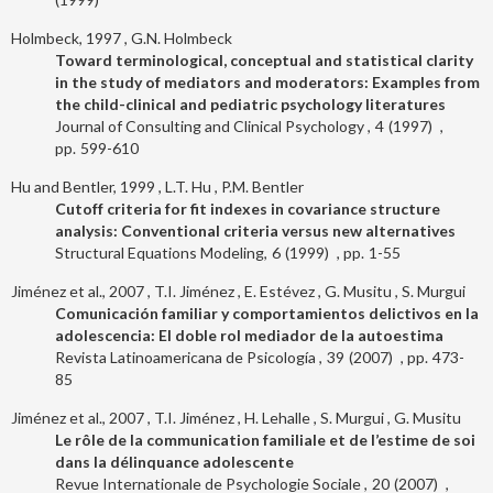
Holmbeck, 1997
G.N. Holmbeck
Toward terminological, conceptual and statistical clarity
in the study of mediators and moderators: Examples from
the child-clinical and pediatric psychology literatures
Journal of Consulting and Clinical Psychology
4
1997
599-610
Hu and Bentler, 1999
L.T. Hu
P.M. Bentler
Cutoff criteria for fit indexes in covariance structure
analysis: Conventional criteria versus new alternatives
Structural Equations Modeling
6
1999
1-55
Jiménez et al., 2007
T.I. Jiménez
E. Estévez
G. Musitu
S. Murgui
Comunicación familiar y comportamientos delictivos en la
adolescencia: El doble rol mediador de la autoestima
Revista Latinoamericana de Psicología
39
2007
473-
85
Jiménez et al., 2007
T.I. Jiménez
H. Lehalle
S. Murgui
G. Musitu
Le rôle de la communication familiale et de l’estime de soi
dans la délinquance adolescente
Revue Internationale de Psychologie Sociale
20
2007