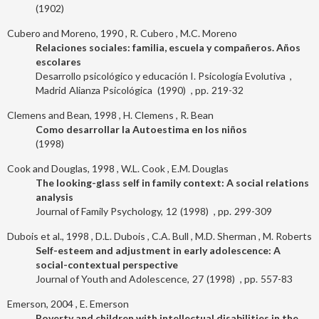
1902
Cubero and Moreno, 1990
R. Cubero
M.C. Moreno
Relaciones sociales: familia, escuela y compañeros. Años
escolares
Desarrollo psicológico y educación I. Psicología Evolutiva
Madrid
Alianza Psicológica
1990
219-32
Clemens and Bean, 1998
H. Clemens
R. Bean
Como desarrollar la Autoestima en los niños
1998
Cook and Douglas, 1998
W.L. Cook
E.M. Douglas
The looking-glass self in family context: A social relations
analysis
Journal of Family Psychology
12
1998
299-309
Dubois et al., 1998
D.L. Dubois
C.A. Bull
M.D. Sherman
M. Roberts
Self-esteem and adjustment in early adolescence: A
social-contextual perspective
Journal of Youth and Adolescence
27
1998
557-83
Emerson, 2004
E. Emerson
Poverty and children with intellectual disabilities in the