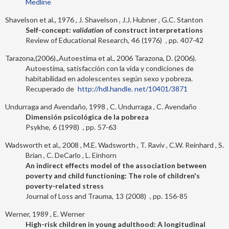
Medline
Shavelson et al., 1976
J. Shavelson
J.J. Hubner
G.C. Stanton
Self-concept:
validation
of construct interpretations
Review of Educational Research
46
1976
407-42
Tarazona,(2006).,Autoestima et al., 2006
Tarazona, D. (2006).
Autoestima, satisfacción con la vida y condiciones de
habitabilidad en adolescentes según sexo y pobreza.
Recuperado de
http://hdl.handle. net/10401/3871
Undurraga and Avendaño, 1998
C. Undurraga
C. Avendaño
Dimensión psicológica de la pobreza
Psykhe
6
1998
57-63
Wadsworth et al., 2008
M.E. Wadsworth
T. Raviv
C.W. Reinhard
S.
Brian
C. DeCarlo
L. Einhorn
An indirect effects model of the association between
poverty and child functioning: The role of children's
poverty-related stress
Journal of Loss and Trauma
13
2008
156-85
Werner, 1989
E. Werner
High-risk children in young adulthood: A longitudinal