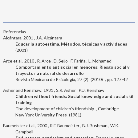
Referencias
Alcántara, 2001
J.A. Alcántara
Educar la autoestima. Métodos, técnicas y actividades
2001
Arce et al., 2010
R. Arce
D. Seijo
F. Fariña
L. Mohamed
Comportamiento antisocial en menores: Riesgo social y
trayectoria natural de desarrollo
Revista Mexicana de Psicología
27
2
2010
127-42
Asher and Renshaw, 1981
S.R. Asher
P.D. Renshaw
Children without friends: Social knowledge and social skill
training
The development of children's friendship
Cambridge
New York
University Press
1981
Baumeister et al., 2000
R.F. Baumeister
B.J. Bushman
W.K.
Campbell
Self-esteem, narcissism and agression: Does violence