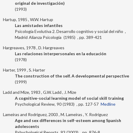
original de investigación)
1993
Hartup, 1985
W.W. Hartup
Las amistades infantiles
Psicología Evolutiva 2. Desarrollo cognitivo y social del niño
Madrid
Alianza Psicología
1985
389-421
Hargreaves, 1978
D. Hargreaves
Las relaciones interpersonales en la educación
1978
Harter, 1999
S. Harter
The construction of the self. A developmental perspective
1999
Ladd and Mize, 1983
G.W. Ladd
J. Mize
A cognitive-social learning model of social skill training
Psychological Review
90
1983
127-57
Medline
Lameiras and Rodríguez, 2003
M. Lameiras
Y. Rodríguez
Age and sex differences in self-esteem among Spanish
adolescents
Pshychological Reports
93
2003
876-8