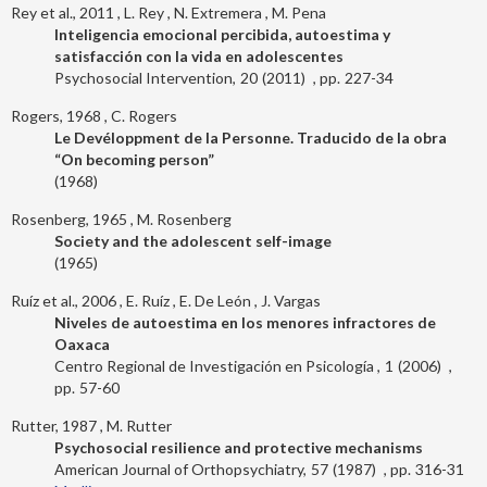
Rey et al., 2011
L. Rey
N. Extremera
M. Pena
Inteligencia emocional percibida, autoestima y
satisfacción con la vida en adolescentes
Psychosocial Intervention
20
2011
227-34
Rogers, 1968
C. Rogers
Le Devéloppment de la Personne. Traducido de la obra
“On becoming person”
1968
Rosenberg, 1965
M. Rosenberg
Society and the adolescent self-image
1965
Ruíz et al., 2006
E. Ruíz
E. De León
J. Vargas
Niveles de autoestima en los menores infractores de
Oaxaca
Centro Regional de Investigación en Psicología
1
2006
57-60
Rutter, 1987
M. Rutter
Psychosocial resilience and protective mechanisms
American Journal of Orthopsychiatry
57
1987
316-31