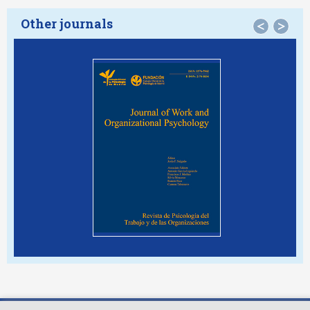
Other journals
<
>
© Copyright 2026. Colegio Oficial de la Psicología de Madrid