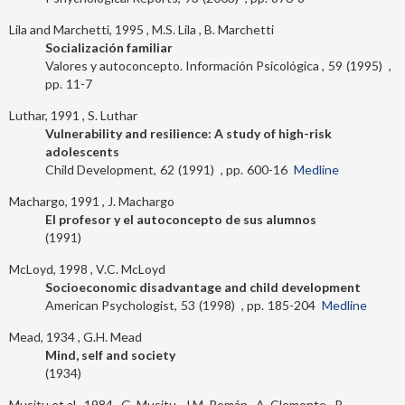
Lila and Marchetti, 1995
M.S. Lila
B. Marchetti
Socialización familiar
Valores y autoconcepto. Información Psicológica
59
1995
11-7
Luthar, 1991
S. Luthar
Vulnerability and resilience: A study of high-risk
adolescents
Child Development
62
1991
600-16
Medline
Machargo, 1991
J. Machargo
El profesor y el autoconcepto de sus alumnos
1991
McLoyd, 1998
V.C. McLoyd
Socioeconomic disadvantage and child development
American Psychologist
53
1998
185-204
Medline
Mead, 1934
G.H. Mead
Mind, self and society
1934
Musitu et al., 1984
G. Musitu
J.M. Román
A. Clemente
R.