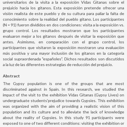
universitarios de la visita a la exposición Vidas Gitanas sobre el
prejuicio hacia los gitanos. Esta exposición pretende ofrecer una
visión realista de este pueblo y de su cultura para paliar la falta de
conocimiento sobre la realidad del pueblo gitano. Los participantes
(N = 91) fueron divididos en dos condiciones: visita a la exposición vs.
grupo control. Los resultados mostraron que los participantes
evaluaron mejor a los gitanos después de visitar la exposición que
antes. Asimismo, en comparación con el grupo control, los
participantes que visitaron la exposición mostraron una evaluación
más positiva y una mayor inclusión de los gitanos en la categoría
social supraordenada "españoles". Dichos resultados son discutidos
a la luz de las diferentes estrategias de reducción del prejuicio.
Abstract
The Gypsy population is one of the groups that are most
discriminated against in Spain. In this research, we studied the
impact of the visit to the exhibition Vidas Gitanas (Gypsy Lives) on
undergraduate students'prejudice towards Gypsies. This exhibition
was organized with the aim of providing a realistic vision of this
population and its culture and to alleviate the lack of knowledge
about the reality of Gypsies. In this study 91 participants were
exposed to one of two different conditions: visiting the exhibition or