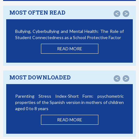
MOST OFTEN READ
<
>
Bullying, Cyberbullying and Mental Health: The Role of
Smartp
Student Connectedness as a School Protective Factor
Victim
Model
READ MORE
MOST DOWNLOADED
<
>
Parenting Stress Index-Short Form: psychometric
Bullyi
properties of the Spanish version in mothers of children
Studen
aged 0 to 8 years
READ MORE