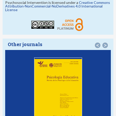
Psychosocial Intervention is licensed under a
Creative Commons
Attribution-NonCommercial-NoDerivatives 4.0 International
License
Other journals
<
>