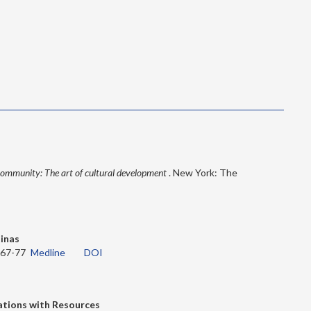
community: The art of cultural development
. New York: The
inas
67-77
Medline
DOI
lations with Resources