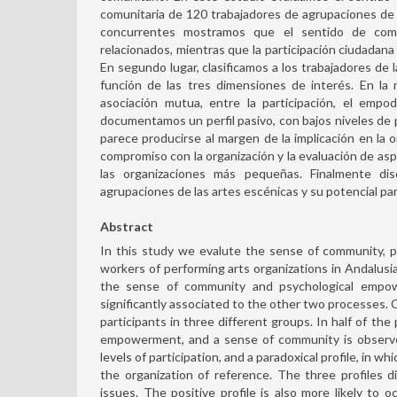
comunitaria de 120 trabajadores de agrupaciones de 
concurrentes mostramos que el sentido de comu
relacionados, mientras que la participación ciudadana 
En segundo lugar, clasificamos a los trabajadores de 
función de las tres dimensiones de interés. En la 
asociación mutua, entre la participación, el emp
documentamos un perfil pasivo, con bajos niveles de par
parece producirse al margen de la implicación en la or
compromiso con la organización y la evaluación de aspe
las organizaciones más pequeñas. Finalmente disc
agrupaciones de las artes escénicas y su potencial par
Abstract
In this study we evalute the sense of community, 
workers of performing arts organizations in Andalus
the sense of community and psychological empower
significantly associated to the other two processes. C
participants in three different groups. In half of the
empowerment, and a sense of community is observed
levels of participation, and a paradoxical profile, in w
the organization of reference. The three profiles d
issues. The positive profile is also more likely to oc