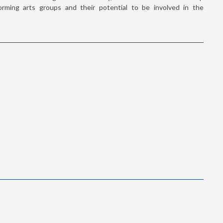
Spanish version in mothers
rming arts groups and their potential to be involved in the
children aged 0 to 8 years
READ MORE