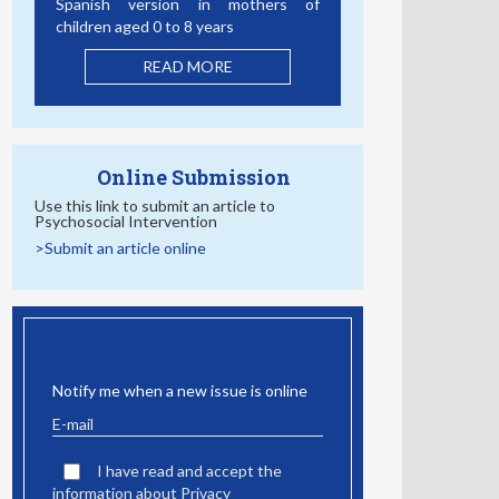
 of
Connectedness as a School
Protective Factor
READ MORE
Online Submission
Use this link to submit an article to
Psychosocial Intervention
>Submit an article online
EMAIL ALERT
Notify me when a new issue is online
I have read and accept the
information about Privacy