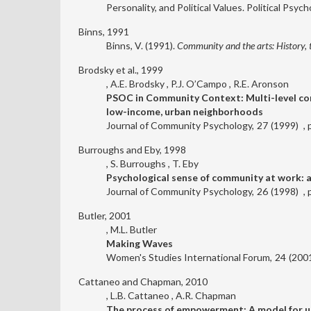
Personality, and Political Values. Political Psyc
Binns, 1991
Binns, V. (1991).
Community and the arts: History, 
Brodsky et al., 1999
A.E. Brodsky
P.J. O’Campo
R.E. Aronson
PSOC in Community Context: Multi-level cor
low-income, urban neighborhoods
Journal of Community Psychology
27
1999
Burroughs and Eby, 1998
S. Burroughs
T. Eby
Psychological sense of community at work:
Journal of Community Psychology
26
1998
Butler, 2001
M.L. Butler
Making Waves
Women's Studies International Forum
24
200
Cattaneo and Chapman, 2010
L.B. Cattaneo
A.R. Chapman
The process of empowerment: A model for us