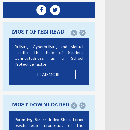
MOST OFTEN READ
<
>
tal
Smartphone Addiction, Social
ent
Support, and Cybercrime
ol
Victimization: A Discrete Survival and
Growth Mixture Model
READ MORE
MOST DOWNLOADED
<
>
rm:
Bullying, Cyberbullying and Mental
the
Health: The Role of Student