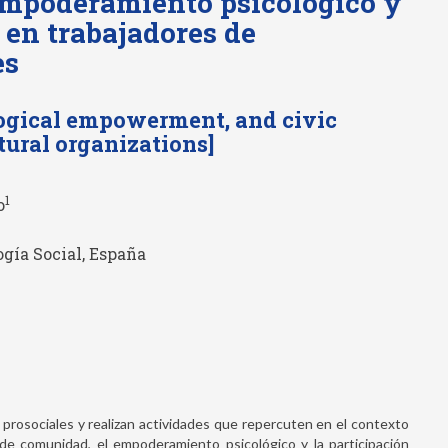
empoderamiento psicológico y
 en trabajadores de
es
ogical empowerment, and civic
tural organizations]
1
o
logía Social, España
s prosociales y realizan actividades que repercuten en el contexto
de comunidad, el empoderamiento psicológico y la participación