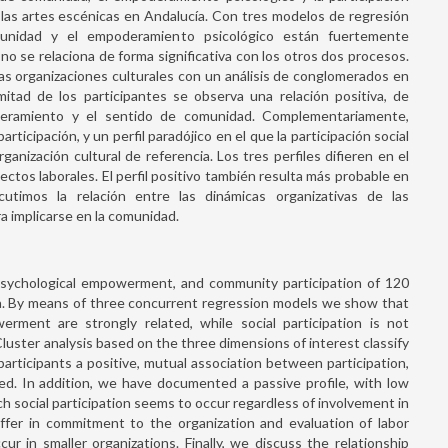
las artes escénicas en Andalucía. Con tres modelos de regresión
nidad y el empoderamiento psicológico están fuertemente
no se relaciona de forma significativa con los otros dos procesos.
las organizaciones culturales con un análisis de conglomerados en
mitad de los participantes se observa una relación positiva, de
oderamiento y el sentido de comunidad. Complementariamente,
ticipación, y un perfil paradójico en el que la participación social
ganización cultural de referencia. Los tres perfiles difieren en el
Bullying, Cyberbullying and Men
ctos laborales. El perfil positivo también resulta más probable en
Health: The Role of Stud
utimos la relación entre las dinámicas organizativas de las
Connectedness as a Scho
a implicarse en la comunidad.
Protective Factor
READ MORE
psychological empowerment, and community participation of 120
ia. By means of three concurrent regression models we show that
ment are strongly related, while social participation is not
luster analysis based on the three dimensions of interest classify
 participants a positive, mutual association between participation,
. In addition, we have documented a passive profile, with low
hich social participation seems to occur regardless of involvement in
Parenting Stress Index-Short Fo
iffer in commitment to the organization and evaluation of labor
psychometric properties of 
cur in smaller organizations. Finally, we discuss the relationship