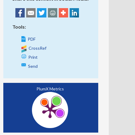
Tools:
PDF
CrossRef
Print
Send
PlumX Metrics