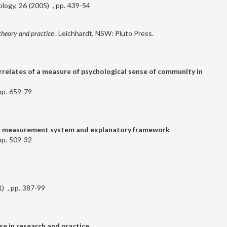
hology
26
2005
439-54
theory and practice
. Leichhardt, NSW: Pluto Press.
relates of a measure of psychological sense of community in
659-79
 a measurement system and explanatory framework
509-32
1
387-99
e in research and practice