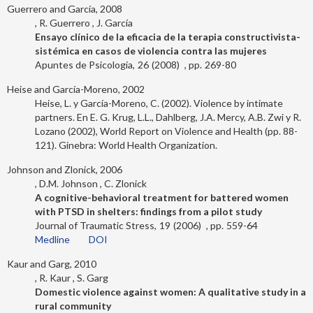
Guerrero and García, 2008
R. Guerrero
J. García
Ensayo clínico de la eficacia de la terapia constructivista-
sistémica en casos de violencia contra las mujeres
Apuntes de Psicología
26
2008
269-80
Heise and García-Moreno, 2002
Heise, L. y García-Moreno, C. (2002). Violence by intimate
partners. En E. G. Krug, L.L., Dahlberg, J.A. Mercy, A.B. Zwi y R.
Lozano (2002), World Report on Violence and Health (pp. 88-
121). Ginebra: World Health Organization.
Johnson and Zlonick, 2006
D.M. Johnson
C. Zlonick
A cognitive-behavioral treatment for battered women
with PTSD in shelters: findings from a pilot study
Journal of Traumatic Stress
19
2006
559-64
Medline
DOI
Kaur and Garg, 2010
R. Kaur
S. Garg
Domestic violence against women: A qualitative study in a
rural community