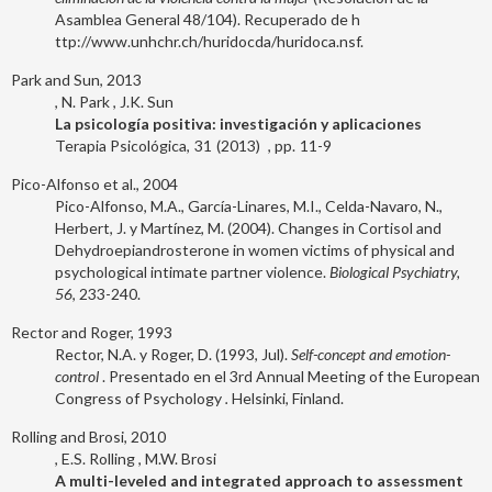
Asamblea General 48/104). Recuperado de h
ttp://www.unhchr.ch/huridocda/huridoca.nsf.
Park and Sun, 2013
N. Park
J.K. Sun
La psicología positiva: investigación y aplicaciones
Terapia Psicológica
31
2013
11-9
Pico-Alfonso et al., 2004
Pico-Alfonso, M.A., García-Linares, M.I., Celda-Navaro, N.,
Herbert, J. y Martínez, M. (2004). Changes in Cortisol and
Dehydroepiandrosterone in women victims of physical and
psychological intimate partner violence.
Biological Psychiatry,
56
, 233-240.
Rector and Roger, 1993
Rector, N.A. y Roger, D. (1993, Jul).
Self-concept and emotion-
control
. Presentado en el 3rd Annual Meeting of the European
Congress of Psychology
.
Helsinki, Finland.
Rolling and Brosi, 2010
E.S. Rolling
M.W. Brosi
A multi-leveled and integrated approach to assessment