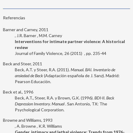
Referencias
Barner and Carney, 2011
J.R. Barner
M.M. Carney
Interventions for intimate partner violence: A historical
review
Journal of Family Violence
26
2011
235-44
Beck and Steer, 2011
Beck, A.T. y Steer, R.A. (2011).
Manual. BAI. Inventario de
ansiedad de Beck
(Adaptación española de J. Sanz). Madrid:
Pearson Educación.
Beck et al., 1996
Beck, A.T., Steer, R.A. y Brown, G.K. (1996).
BDI-II. Beck
Depression Inventory. Manual
. San Antonio, TX: The
Psychological Corporation.
Browne and Williams, 1993
A. Browne
K.R. Williams
Gender, intimacy and lethal violence: Trends from 1976-