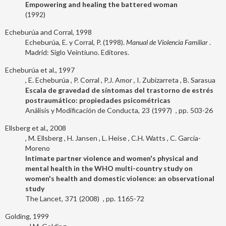
Empowering and healing the battered woman
1992
Echeburúa and Corral, 1998
Echeburúa, E. y Corral, P. (1998).
Manual de Violencia Familiar
.
Madrid: Siglo Veintiuno. Editores.
Echeburúa et al., 1997
E. Echeburúa
P. Corral
P.J. Amor
I. Zubizarreta
B. Sarasua
Escala de gravedad de síntomas del trastorno de estrés
postraumático: propiedades psicométricas
Análisis y Modificación de Conducta
23
1997
503-26
Ellsberg et al., 2008
M. Ellsberg
H. Jansen
L. Heise
C.H. Watts
C. García-
Moreno
Intimate partner violence and women's physical and
mental health in the WHO multi-country study on
women's health and domestic violence: an observational
study
The Lancet
371
2008
1165-72
Golding, 1999