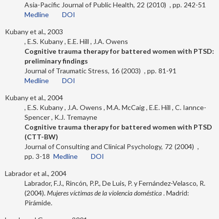
Asia-Pacific Journal of Public Health
22
2010
242-51
Medline
DOI
Kubany et al., 2003
E.S. Kubany
E.E. Hill
J.A. Owens
Cognitive trauma therapy for battered women with PTSD:
preliminary findings
Journal of Traumatic Stress
16
2003
81-91
Medline
DOI
Kubany et al., 2004
E.S. Kubany
J.A. Owens
M.A. McCaig
E.E. Hill
C. Iannce-
Spencer
K.J. Tremayne
Cognitive trauma therapy for battered women with PTSD
(CTT-BW)
Journal of Consulting and Clinical Psychology
72
2004
3-18
Medline
DOI
Labrador et al., 2004
Labrador, F.J., Rincón, P.P., De Luis, P. y Fernández-Velasco, R.
(2004).
Mujeres víctimas de la violencia doméstica
. Madrid:
Pirámide.