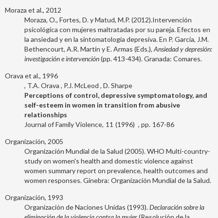
Moraza et al., 2012
Moraza, O., Fortes, D. y Matud, M.P. (2012).Intervención
psicológica con mujeres maltratadas por su pareja. Efectos en
la ansiedad y en la sintomatología depresiva. En P. García, J.M.
Bethencourt, A.R. Martín y E. Armas (Eds.),
Ansiedad y depresión:
investigación e intervención
(pp. 413-434). Granada: Comares.
Orava et al., 1996
T.A. Orava
P.J. McLeod
D. Sharpe
Perceptions of control, depressive symptomatology, and
self-esteem in women in transition from abusive
relationships
Journal of Family Violence
11
1996
167-86
Organización, 2005
Organización Mundial de la Salud (2005). WHO Multi-country-
study on women's health and domestic violence against
women summary report on prevalence, health outcomes and
women responses. Ginebra: Organización Mundial de la Salud.
Organización, 1993
Organización de Naciones Unidas (1993).
Declaración sobre la
eliminación de la violencia contra la mujer
(Resolución de la