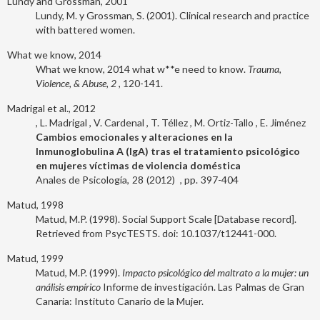
Lundy and Grossman, 2001
Lundy, M. y Grossman, S. (2001). Clinical research and practice
with battered women.
What we know, 2014
What we know, 2014 what w**e need to know.
Trauma,
Violence, & Abuse, 2
, 120-141.
Madrigal et al., 2012
L. Madrigal
V. Cardenal
T. Téllez
M. Ortiz-Tallo
E. Jiménez
Cambios emocionales y alteraciones en la
Inmunoglobulina A (IgA) tras el tratamiento psicológico
en mujeres víctimas de violencia doméstica
Anales de Psicología
28
2012
397-404
Matud, 1998
Matud, M.P. (1998). Social Support Scale [Database record].
Retrieved from PsycTESTS. doi: 10.1037/t12441-000.
Matud, 1999
Matud, M.P. (1999).
Impacto psicológico del maltrato a la mujer: un
análisis empírico
Informe de investigación. Las Palmas de Gran
Canaria: Instituto Canario de la Mujer.