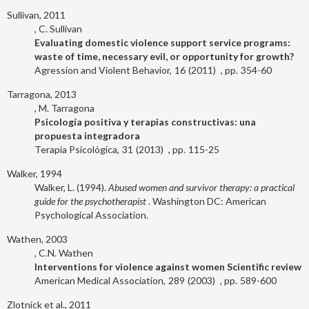
Sullivan, 2011
C. Sullivan
Evaluating domestic violence support service programs:
waste of time, necessary evil, or opportunity for growth?
Agression and Violent Behavior
16
2011
354-60
Tarragona, 2013
M. Tarragona
Psicología positiva y terapias constructivas: una
propuesta integradora
Terapia Psicológica
31
2013
115-25
Walker, 1994
Walker, L. (1994).
Abused women and survivor therapy: a practical
guide for the psychotherapist
. Washington DC: American
Psychological Association.
Wathen, 2003
C.N. Wathen
Interventions for violence against women Scientific review
American Medical Association
289
2003
589-600
Zlotnick et al., 2011