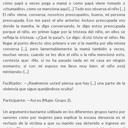
cómo papá a veces pega a mamá o como papá viene tomado o
«chumadito», como se menciona aquí […] Todo eso observa el niño […]
El niño viene, conversa; nosotros preocupados, bueno, mi persona
preocupada. Eso me pasó el año anterior, incluso preocupada voy
donde la mamita, le digo conversando, le digo estoy preocupada
porque el niño, en primer lugar por la tristeza del niño, en ellos se
refleja la tristeza: «¿Qué le pasa?». Le digo: «Está triste el niño». No
llegar al punto directo sino primero a ver si la mamita por ella misma
conversa […], pero lamentablemente la mamá también a veces,
muchas veces, cuando se les dice el niño o la niña mencionó esto,
contesta que: «No, si no ha pasado nada en mi casa en ningún
momento, si con mi esposo me llevo muy bien: el niño está
mintiendo» […]
Facilitador: —¿Realmente usted piensa que hay […] una parte de la
violencia que sigue quedándose oculta?
Participante: —Así es (Mujer. Grupo 2).
Un argumento bastante utilizado en los diferentes grupos tanto por
varones como por mujeres para explicar la escasa denuncia es el
rechazo de la víctima a que su marido sea detenido e ingrese en