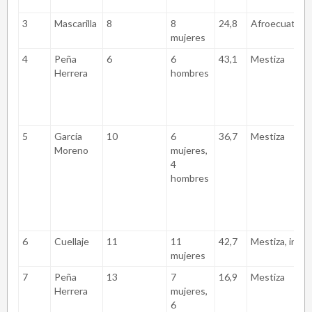
3
Mascarilla
8
8
24,8
Afroecuatori
mujeres
4
Peña
6
6
43,1
Mestiza
Herrera
hombres
5
García
10
6
36,7
Mestiza
Moreno
mujeres,
4
hombres
6
Cuellaje
11
11
42,7
Mestiza, indí
mujeres
7
Peña
13
7
16,9
Mestiza
Herrera
mujeres,
6