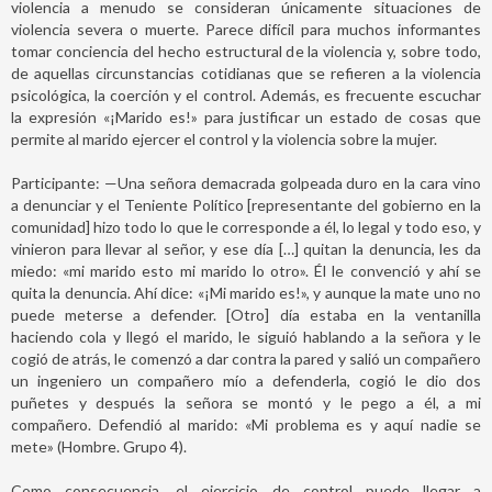
violencia a menudo se consideran únicamente situaciones de
violencia severa o muerte. Parece difícil para muchos informantes
tomar conciencia del hecho estructural de la violencia y, sobre todo,
de aquellas circunstancias cotidianas que se refieren a la violencia
psicológica, la coerción y el control. Además, es frecuente escuchar
la expresión «¡Marido es!» para justificar un estado de cosas que
permite al marido ejercer el control y la violencia sobre la mujer.
Participante: —Una señora demacrada golpeada duro en la cara vino
a denunciar y el Teniente Político [representante del gobierno en la
comunidad] hizo todo lo que le corresponde a él, lo legal y todo eso, y
vinieron para llevar al señor, y ese día […] quitan la denuncia, les da
miedo: «mi marido esto mi marido lo otro». Él le convenció y ahí se
quita la denuncia. Ahí dice: «¡Mi marido es!», y aunque la mate uno no
puede meterse a defender. [Otro] día estaba en la ventanilla
haciendo cola y llegó el marido, le siguió hablando a la señora y le
cogió de atrás, le comenzó a dar contra la pared y salió un compañero
un ingeniero un compañero mío a defenderla, cogió le dio dos
puñetes y después la señora se montó y le pego a él, a mi
compañero. Defendió al marido: «Mi problema es y aquí nadie se
mete» (Hombre. Grupo 4).
Como consecuencia, el ejercicio de control puede llegar a