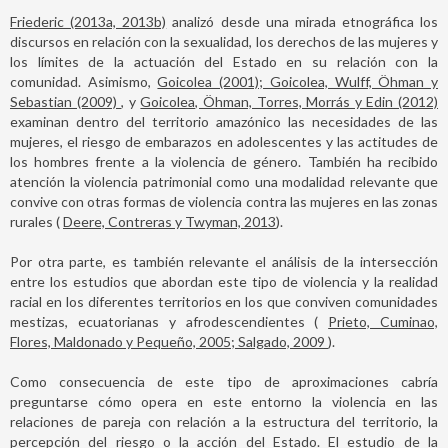
Friederic (2013a, 2013b)
analizó desde una mirada etnográfica los
discursos en relación con la sexualidad, los derechos de las mujeres y
los límites de la actuación del Estado en su relación con la
comunidad. Asimismo,
Goicolea (2001); Goicolea, Wulff, Öhman y
Sebastian (2009)
, y
Goicolea, Öhman, Torres, Morrás y Edin (2012)
examinan dentro del territorio amazónico las necesidades de las
mujeres, el riesgo de embarazos en adolescentes y las actitudes de
los hombres frente a la violencia de género. También ha recibido
atención la violencia patrimonial como una modalidad relevante que
convive con otras formas de violencia contra las mujeres en las zonas
rurales (
Deere, Contreras y Twyman, 2013
).
Por otra parte, es también relevante el análisis de la intersección
entre los estudios que abordan este tipo de violencia y la realidad
racial en los diferentes territorios en los que conviven comunidades
mestizas, ecuatorianas y afrodescendientes (
Prieto, Cuminao,
Flores, Maldonado y Pequeño, 2005; Salgado, 2009
).
Como consecuencia de este tipo de aproximaciones cabría
preguntarse cómo opera en este entorno la violencia en las
relaciones de pareja con relación a la estructura del territorio, la
percepción del riesgo o la acción del Estado. El estudio de la