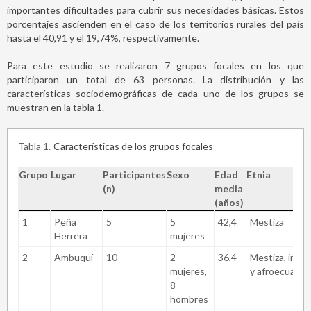
importantes dificultades para cubrir sus necesidades básicas. Estos
porcentajes ascienden en el caso de los territorios rurales del país
hasta el 40,91 y el 19,74%, respectivamente.
Para este estudio se realizaron 7 grupos focales en los que
participaron un total de 63 personas. La distribución y las
características sociodemográficas de cada uno de los grupos se
muestran en la
tabla 1
.
Tabla 1
Características de los grupos focales
Grupo
Lugar
Participantes
Sexo
Edad
Etnia
(n)
media
(años)
1
Peña
5
5
42,4
Mestiza
Herrera
mujeres
2
Ambuquí
10
2
36,4
Mestiza, indí
mujeres,
y afroecuator
8
hombres