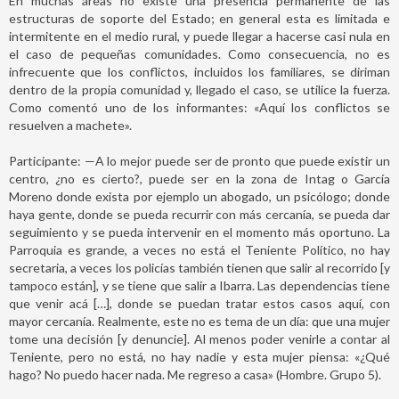
En muchas áreas no existe una presencia permanente de las
estructuras de soporte del Estado; en general esta es limitada e
intermitente en el medio rural, y puede llegar a hacerse casi nula en
el caso de pequeñas comunidades. Como consecuencia, no es
infrecuente que los conflictos, incluidos los familiares, se diriman
dentro de la propia comunidad y, llegado el caso, se utilice la fuerza.
Como comentó uno de los informantes: «Aquí los conflictos se
resuelven a machete».
Participante: —A lo mejor puede ser de pronto que puede existir un
centro, ¿no es cierto?, puede ser en la zona de Intag o García
Moreno donde exista por ejemplo un abogado, un psicólogo; donde
haya gente, donde se pueda recurrir con más cercanía, se pueda dar
seguimiento y se pueda intervenir en el momento más oportuno. La
Parroquia es grande, a veces no está el Teniente Político, no hay
secretaria, a veces los policías también tienen que salir al recorrido [y
tampoco están], y se tiene que salir a Ibarra. Las dependencias tiene
que venir acá […], donde se puedan tratar estos casos aquí, con
mayor cercanía. Realmente, este no es tema de un día: que una mujer
tome una decisión [y denuncie]. Al menos poder venirle a contar al
Teniente, pero no está, no hay nadie y esta mujer piensa: «¿Qué
hago? No puedo hacer nada. Me regreso a casa» (Hombre. Grupo 5).