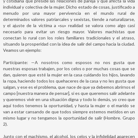
y cotidiana que preside las relaciones de pareja y que afecta la vida
individual y colectiva de la mujer. Dicho estado de cosas, justificado a
menudo por una mayor pervivencia en el mundo rural de
determinados valores patriarcales y sexistas, tiende a naturalizarse,
y el ajuste de la víctima a «su» realidad se valora como algo casi
necesario para evitar un riesgo mayor. Valores machistas que
conectan lo rural con los roles familiares tradicionales y el atraso,
situando la prosperidad con la idea de salir del campo hacia la ciudad.
Veamos un ejemplo:
Participante: —A nosotros como esposos no nos gusta que
nuestras esposas trabajen, por los celos o por muchas cosas que se
dan, quieren que esté la mujer en la casa cuidando los hijos, lavando
la ropa, haciendo todos los quehaceres de la casa y no les gusta que
salgan, y ese es el problema, que nace de que ya debemos abrirnos el
campo [nuestra manera de pensar], si es que queremos salir adelante
y queremos vivir en una situación digna y todo lo demás, yo creo que
aquí todos tenemos la oportunidad, y hasta la mujer o el marido se
van a estar cansando de que todos siempre estemos metidos en un
mismo lugar y no tengamos la oportunidad de salir (Hombre. Grupo
2).
Junto con el machismo, el alcohol, los celos y la infidelidad aparecen