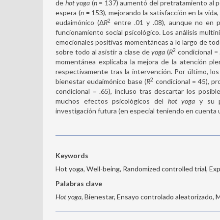
de
hot yoga
(
n
= 137) aumentó del pretratamiento al p
espera (
n
= 153), mejorando la satisfacción en la vida, 
2
eudaimónico (Δ
R
entre .01 y .08), aunque no en p
funcionamiento social psicológico. Los análisis mult
emocionales positivas momentáneas a lo largo de to
2
sobre todo al asistir a clase de
yoga
(
R
condicional = 
momentánea explicaba la mejora de la atención ple
respectivamente tras la intervención. Por último, lo
2
bienestar eudaimónico base (
R
condicional = 45), pr
condicional = .65), incluso tras descartar los pos
muchos efectos psicológicos del
hot yoga
y su po
investigación futura (en especial teniendo en cuenta u
Keywords
Hot yoga, Well-being, Randomized controlled trial, Ex
Palabras clave
Hot yoga
, Bienestar, Ensayo controlado aleatorizado, 