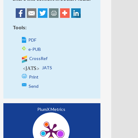
Tools:
PDF
e-PUB
CrossRef
JATS
Print
Send
PlumX Metrics