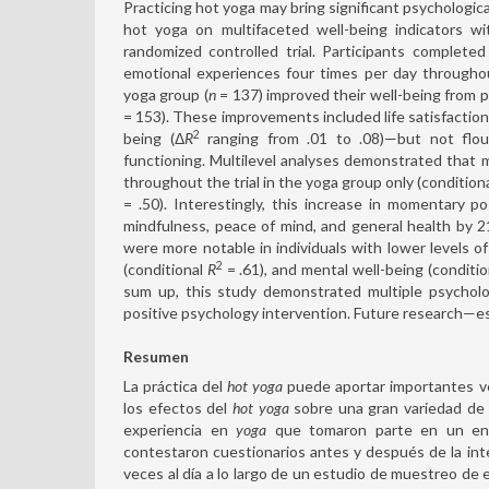
Practicing hot yoga may bring significant psychologica
hot yoga on multifaceted well-being indicators wi
randomized controlled trial. Participants complete
emotional experiences four times per day througho
yoga group (
n
= 137) improved their well-being from p
= 153). These improvements included life satisfaction
2
being (Δ
R
ranging from .01 to .08)—but not flour
functioning. Multilevel analyses demonstrated that 
throughout the trial in the yoga group only (condition
= .50). Interestingly, this increase in momentary 
mindfulness, peace of mind, and general health by 21
were more notable in individuals with lower levels o
2
(conditional
R
= .61), and mental well-being (conditi
sum up, this study demonstrated multiple psycholog
positive psychology intervention. Future research—es
Resumen
La práctica del
hot yoga
puede aportar importantes ve
los efectos del
hot yoga
sobre una gran variedad de 
experiencia en
yoga
que tomaron parte en un ensa
contestaron cuestionarios antes y después de la in
veces al día a lo largo de un estudio de muestreo de 