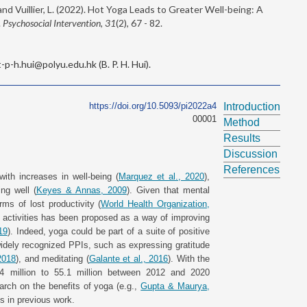
, and Vuillier, L. (2022). Hot Yoga Leads to Greater Well-being: A
.
Psychosocial Intervention, 31
(2), 67 - 82.
-h.hui@polyu.edu.hk (B. P. H. Hui).
https://doi.org/10.5093/pi2022a4
Introduction
00001
Method
Results
Discussion
References
ith increases in well-being (
Marquez et al., 2020
),
ng well (
Keyes & Annas, 2009
). Given that mental
rms of lost productivity (
World Health Organization,
r activities has been proposed as a way of improving
19
). Indeed, yoga could be part of a suite of positive
widely recognized PPIs, such as expressing gratitude
2018
), and meditating (
Galante et al., 2016
). With the
.4 million to 55.1 million between 2012 and 2020
earch on the benefits of yoga (e.g.,
Gupta & Maurya,
ns in previous work.