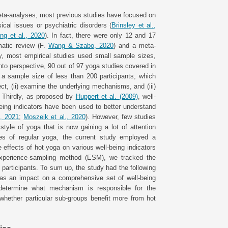
meta-analyses, most previous studies have focused on
ical issues or psychiatric disorders (
Brinsley et al.,
g et al., 2020
). In fact, there were only 12 and 17
matic review (F.
Wang & Szabo, 2020
) and a meta-
ly, most empirical studies used small sample sizes,
into perspective, 90 out of 97 yoga studies covered in
 sample size of less than 200 participants, which
ct, (ii) examine the underlying mechanisms, and (iii)
. Thirdly, as proposed by
Huppert et al. (2009)
, well-
eing indicators have been used to better understand
., 2021
;
Moszeik et al., 2020
). However, few studies
style of yoga that is now gaining a lot of attention
ies of regular yoga, the current study employed a
e effects of hot yoga on various well-being indicators
 experience-sampling method (ESM), we tracked the
articipants. To sum up, the study had the following
has an impact on a comprehensive set of well-being
determine what mechanism is responsible for the
 whether particular sub-groups benefit more from hot