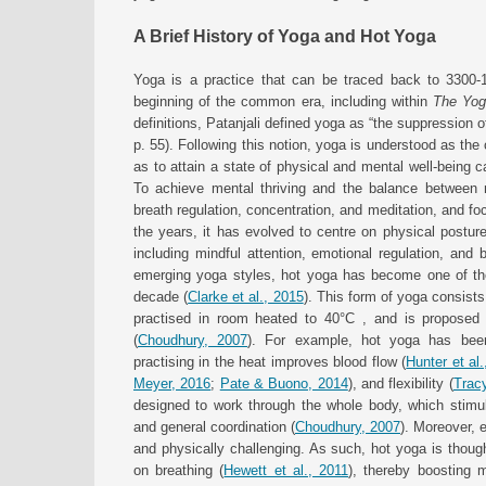
A Brief History of Yoga and Hot Yoga
Yoga is a practice that can be traced back to 3300
beginning of the common era, including within
The Yoga
definitions, Patanjali defined yoga as “the suppression of
p. 55). Following this notion, yoga is understood as the
as to attain a state of physical and mental well-being ca
To achieve mental thriving and the balance between
breath regulation, concentration, and meditation, and f
the years, it has evolved to centre on physical posture
including mindful attention, emotional regulation, and b
emerging yoga styles, hot yoga has become one of th
decade (
Clarke et al., 2015
). This form of yoga consists
practised in room heated to 40°C , and is proposed t
(
Choudhury, 2007
). For example, hot yoga has been 
practising in the heat improves blood flow (
Hunter et al
Meyer, 2016
;
Pate & Buono, 2014
), and flexibility (
Trac
designed to work through the whole body, which stimul
and general coordination (
Choudhury, 2007
). Moreover, 
and physically challenging. As such, hot yoga is thoug
on breathing (
Hewett et al., 2011
), thereby boosting 