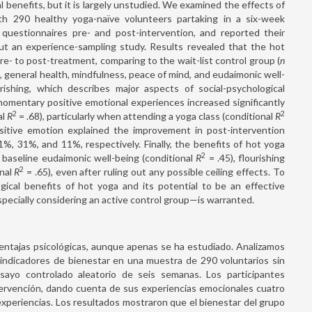
l benefits, but it is largely unstudied. We examined the effects of
th 290 healthy yoga-naïve volunteers partaking in a six-week
d questionnaires pre- and post-intervention, and reported their
ut an experience-sampling study. Results revealed that the hot
re- to post-treatment, comparing to the wait-list control group (
n
, general health, mindfulness, peace of mind, and eudaimonic well-
ishing, which describes major aspects of social-psychological
momentary positive emotional experiences increased significantly
2
2
al
R
= .68), particularly when attending a yoga class (conditional
R
positive emotion explained the improvement in post-intervention
%, 31%, and 11%, respectively. Finally, the benefits of hot yoga
2
f baseline eudaimonic well-being (conditional
R
= .45), flourishing
2
onal
R
= .65), even after ruling out any possible ceiling effects. To
ical benefits of hot yoga and its potential to be an effective
pecially considering an active control group—is warranted.
ntajas psicológicas, aunque apenas se ha estudiado. Analizamos
indicadores de bienestar en una muestra de 290 voluntarios sin
yo controlado aleatorio de seis semanas. Los participantes
tervención, dando cuenta de sus experiencias emocionales cuatro
experiencias. Los resultados mostraron que el bienestar del grupo