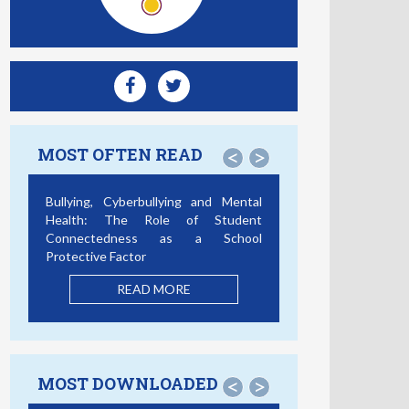
MOST OFTEN READ
<
>
Smartphone Addiction, Social
Support, and Cybercrime
Victimization: A Discrete Survival and
Growth Mixture Model
READ MORE
MOST DOWNLOADED
<
>