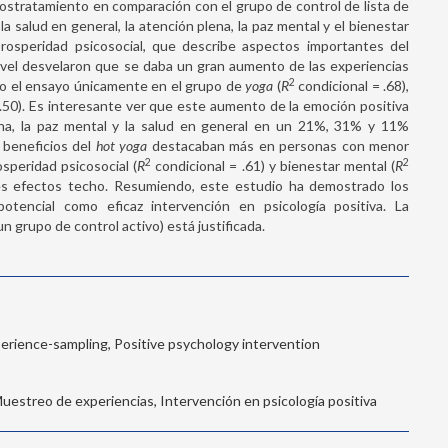
ostratamiento en comparación con el grupo de control de lista de
la salud en general, la atención plena, la paz mental y el bienestar
rosperidad psicosocial, que describe aspectos importantes del
inivel desvelaron que se daba un gran aumento de las experiencias
2
do el ensayo únicamente en el grupo de
yoga
(
R
condicional = .68),
.50). Es interesante ver que este aumento de la emoción positiva
na, la paz mental y la salud en general en un 21%, 31% y 11%
s beneficios del
hot yoga
destacaban más en personas con menor
2
2
osperidad psicosocial (
R
condicional = .61) y bienestar mental (
R
ibles efectos techo. Resumiendo, este estudio ha demostrado los
tencial como eficaz intervención en psicología positiva. La
n grupo de control activo) está justificada.
perience-sampling, Positive psychology intervention
Muestreo de experiencias, Intervención en psicología positiva