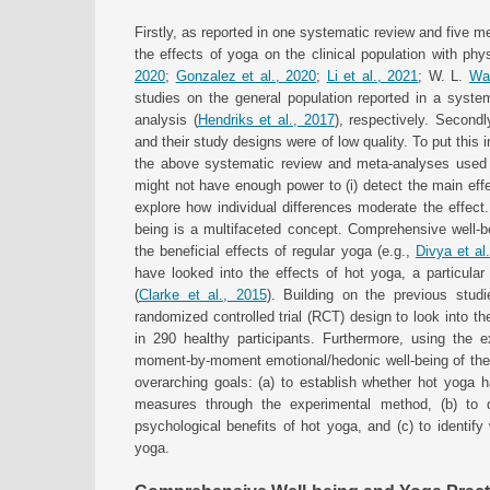
Firstly, as reported in one systematic review and five 
the effects of yoga on the clinical population with phys
2020
;
Gonzalez et al., 2020
;
Li et al., 2021
; W. L.
Wan
studies on the general population reported in a syste
analysis (
Hendriks et al., 2017
), respectively. Second
and their study designs were of low quality. To put this 
the above systematic review and meta-analyses used a
might not have enough power to (i) detect the main effe
explore how individual differences moderate the effect
being is a multifaceted concept. Comprehensive well-b
the beneficial effects of regular yoga (e.g.,
Divya et al
have looked into the effects of hot yoga, a particular 
(
Clarke et al., 2015
). Building on the previous stud
randomized controlled trial (RCT) design to look into th
in 290 healthy participants. Furthermore, using the
moment-by-moment emotional/hedonic well-being of the p
overarching goals: (a) to establish whether hot yoga 
measures through the experimental method, (b) to 
psychological benefits of hot yoga, and (c) to identify
yoga.