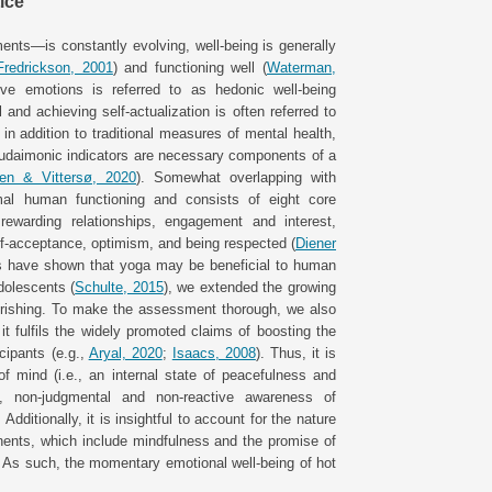
ice
nts—is constantly evolving, well-being is generally
Fredrickson, 2001
) and functioning well (
Waterman,
tive emotions is referred to as hedonic well-being
 and achieving self-actualization is often referred to
, in addition to traditional measures of mental health,
 eudaimonic indicators are necessary components of a
sen & Vittersø, 2020
). Somewhat overlapping with
imal human functioning and consists of eight core
ewarding relationships, engagement and interest,
elf-acceptance, optimism, and being respected (
Diener
es have shown that yoga may be beneficial to human
dolescents (
Schulte, 2015
), we extended the growing
lourishing. To make the assessment thorough, we also
t fulfils the widely promoted claims of boosting the
cipants (e.g.,
Aryal, 2020
;
Isaacs, 2008
). Thus, it is
f mind (i.e., an internal state of peacefulness and
., non-judgmental and non-reactive awareness of
. Additionally, it is insightful to account for the nature
nents, which include mindfulness and the promise of
. As such, the momentary emotional well-being of hot