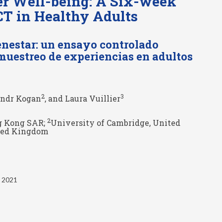
er Well-being: A Six-week
T in Healthy Adults
enestar: un ensayo controlado
muestreo de experiencias en adultos
2
3
andr Kogan
, and Laura Vuillier
2
g Kong SAR;
University of Cambridge, United
ted Kingdom
 2021