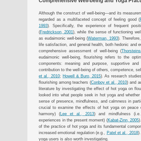
Comprehensive Well-being and Yoga Pract
Although the construct of well-being—and its measureme
regarded as a multifaceted concept of feeling good (
1993
). Specifically, the experience of frequent posi
(
Fredrickson, 2001
), while the sense of functioning well
as eudaimonic well-being (
Waterman, 1993
). Therefore
life satisfaction, and general health, both hedonic and
comprehensive assessment of well-being (
Thorstein
eudaimonic well-being, flourishing refers to the opt
components: meaning and purpose, supportive and r
contribution to the well-being of others, competence, s
et al., 2010
;
Howell & Buro, 2015
). As research studi
flourishing among teachers (
Conboy et al., 2010
) and a
literature by investigating the effect of hot yoga on f
looked into what people seek in hot yoga and whether i
sense of presence, mindfulness, and calmness in parti
crucial to examine the effects of hot yoga on peace o
harmony) (
Lee et al., 2013
) and mindfulness (i.e
experiences in the present moment) (
Kabat-Zinn, 2005
)
of the practice of hot yoga and its fundamental compo
increased emotional regulation (e.g.,
Patel et al., 2018
)
yoga users is also worth investigating.