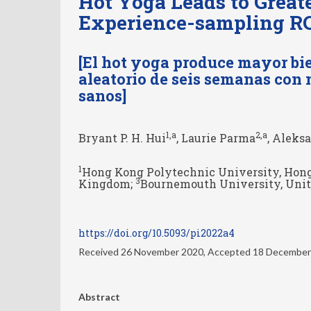
Hot Yoga Leads to Great
Experience-sampling RC
[El hot yoga produce mayor bi
aleatorio de seis semanas con 
sanos]
1
,a
2
,a
Bryant P. H. Hui
, Laurie Parma
, Aleks
1
Hong Kong Polytechnic University, Hon
3
Kingdom;
Bournemouth University, Uni
https://doi.org/10.5093/pi2022a4
Received 26 November 2020, Accepted 18 December
Abstract