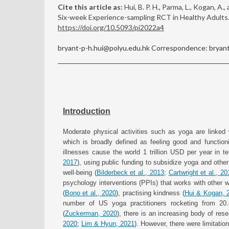
Cite this article as:
Hui, B. P. H., Parma, L., Kogan, A.
Six-week Experience-sampling RCT in Healthy Adults
https://doi.org/10.5093/pi2022a4
bryant-p-h.hui@polyu.edu.hk Correspondence: bryant-p
Introduction
Moderate physical activities such as yoga are linked w
which is broadly defined as feeling good and functioni
illnesses cause the world 1 trillion USD per year in te
2017
), using public funding to subsidize yoga and othe
well-being (
Bilderbeck et al., 2013
;
Cartwright et al., 20
psychology interventions (PPIs) that works with other 
(
Bono et al., 2020
), practising kindness (
Hui & Kogan, 
number of US yoga practitioners rocketing from 20
(
Zuckerman, 2020
), there is an increasing body of res
2020
;
Lim & Hyun, 2021
). However, there were limitatio