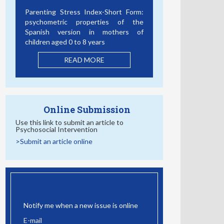
Bullying, Cyberbullying and Mental
Health: The Role of Student
Connectedness as a School
Protective Factor
READ MORE
Online Submission
Use this link to submit an article to
Psychosocial Intervention
>Submit an article online
EMAIL ALERT
Notify me when a new issue is online