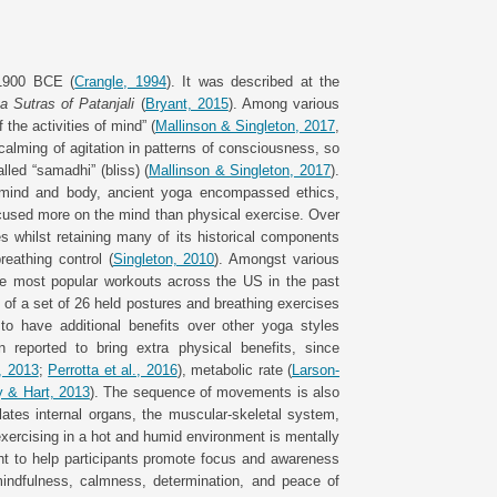
-1900 BCE (
Crangle, 1994
). It was described at the
 Sutras of Patanjali
(
Bryant, 2015
). Among various
 the activities of mind” (
Mallinson & Singleton, 2017
,
 calming of agitation in patterns of consciousness, so
lled “samadhi” (bliss) (
Mallinson & Singleton, 2017
).
 mind and body, ancient yoga encompassed ethics,
ocused more on the mind than physical exercise. Over
s whilst retaining many of its historical components
reathing control (
Singleton, 2010
). Amongst various
e most popular workouts across the US in the past
 of a set of 26 held postures and breathing exercises
o have additional benefits over other yoga styles
reported to bring extra physical benefits, since
., 2013
;
Perrotta et al., 2016
), metabolic rate (
Larson-
y & Hart, 2013
). The sequence of movements is also
ates internal organs, the muscular-skeletal system,
exercising in a hot and humid environment is mentally
ht to help participants promote focus and awareness
mindfulness, calmness, determination, and peace of