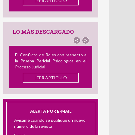
el Delincuente Dual
LEER ARTÍCULO
LO MÁS DESCARGADO
<
>
cto a
Revisión de Instrumentos en Español
en el
para Medir el Acoso Laboral: Su
Utilidad en la Evaluación Pericial
LEER ARTÍCULO
ALERTA POR E-MAIL
Avísame cuando se publique un nuevo
número de la revista