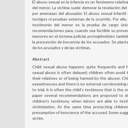
El abuso sexual en la infancia es un fenómeno relati
del menor. La víctima suele demorar la revelación de
por amenazas del abusador. El abuso sexual infantil 
testigos ni pruebas externas de lo ocurrido. Por ell
testimonio del menor es la prueba de cargo única
recomendaciones para, cuando sea factible su presenci
menores en el sistema judicial, protegiéndoles tambié
la presunción de inocencia de los acusados. Se plant
de los acusados y de las víctimas.
Abstract
Child sexual abuse happens quite frequently and h
sexual abuse is often delayed; children often avoid t
their relatives or of being harmed by the abuser. Chi
eyewitnesses and there is no external corroborating e
to trial, it is often the child’s testimony that is the
paper several recommendations are proposed to dea
children’s testimony, when minors are able to test
victimization. At the same time protecting childr
presumption of innocence of the accused. Some sugges
victim.