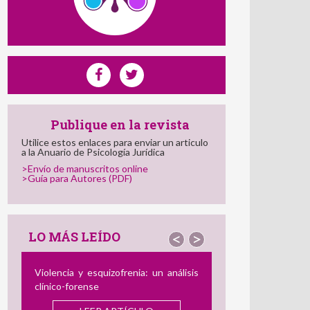
Publique en la revista
Utilice estos enlaces para enviar un articulo
a la Anuario de Psicología Jurídica
>Envío de manuscritos online
>Guía para Autores (PDF)
LO MÁS LEÍDO
<
>
isis
El Perfil del Consumidor de Imágenes
de Abuso Sexual Infantil: Semejanzas
y Diferencias con el Agresor
y
offline