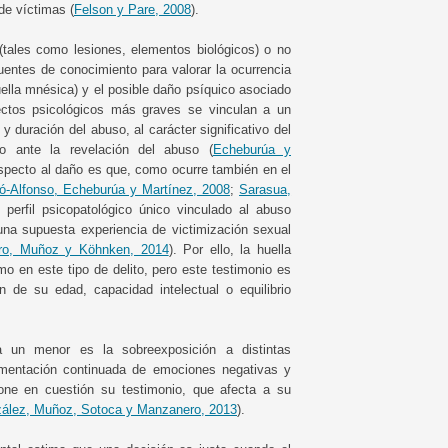
de víctimas (
Felson y Pare, 2008
).
(tales como lesiones, elementos biológicos) o no
fuentes de conocimiento para valorar la ocurrencia
ella mnésica) y el posible daño psíquico asociado
ectos psicológicos más graves se vinculan a un
y duración del abuso, al carácter significativo del
o ante la revelación del abuso (
Echeburúa y
especto al daño es que, como ocurre también en el
ó-Alfonso, Echeburúa y Martínez, 2008
;
Sarasua,
 perfil psicopatológico único vinculado al abuso
r una supuesta experiencia de victimización sexual
ro, Muñoz y Köhnken, 2014
). Por ello, la huella
o en este tipo de delito, pero este testimonio es
n de su edad, capacidad intelectual o equilibrio
ra un menor es la sobreexposición a distintas
imentación continuada de emociones negativas y
one en cuestión su testimonio, que afecta a su
ález, Muñoz, Sotoca y Manzanero, 2013
).