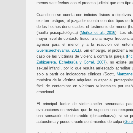
menos satisfechas con el proceso judicial que otro tipo 
Cuando no se cuenta con indicios físicos u objetivos 
existen testigos, el juzgador cuenta con dos tipos de 
de los hechos denunciados: el testimonio del menor (hu
(huella psicopatológica) (
Muñoz et al., 2016
). Los ef
mayor nivel de contacto físico, a una mayor frecuencia 
agresor para el menor y a la reacción del entorn
Guerricaechevarría, 2011
). Sin embargo, el problema r
caso de las víctimas de violencia contra la pareja (
Pic
Zubizarreta, Echeburúa y Corral, 2007
), no existe un
sexual infantil, por lo que resulta arriesgado acredita
solo a partir de indicadores clínicos (Scott,
Manzane
mnésica de la víctima adquiere un especial protagonism
fácil de contaminar en víctimas vulnerables por razó
emocional.
El principal factor de victimización secundaria pa
evaluaciones-entrevistas que le suponen una reexper
una sensación de descrédito (desconfianza), si se p
autoestima y puede crearle sentimientos de culpa (
Gonz