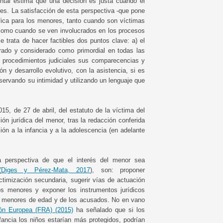
mental estima que una decisión es justa cuando el
 es. La satisfacción de esta perspectiva -que pone
fica para los menores, tanto cuando son víctimas
 como cuando se ven involucrados en los procesos
e trata de hacer factibles dos puntos clave: a) el
rado y considerado como primordial en todas las
s procedimientos judiciales sus comparecencias y
n y desarrollo evolutivo, con la asistencia, si es
eservando su intimidad y utilizando un lenguaje que
15, de 27 de abril, del estatuto de la víctima del
ón jurídica del menor, tras la redacción conferida
ón a la infancia y a la adolescencia (en adelante
la perspectiva de que el interés del menor sea
(
Diges y Pérez-Mata, 2017
), son: proponer
timización secundaria, sugerir vías de actuación
los menores y exponer los instrumentos jurídicos
as menores de edad y de los acusados. No en vano
ón Europea (FRA) (2015)
ha señalado que si los
fancia los niños estarían más protegidos, podrían