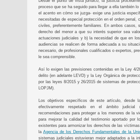
Desde el punto de vista jurídico, la justicia procedi
proceso que se ha seguido para llegar a ella también lo
el acento en cómo se juzga- exige una justicia especí
necesitadas de especial protección en el orden penal,
civiles, preferentemente familiares. En ambos casos, s
derecho del menor a que su interés superior sea valo
actuaciones judiciales y b) la necesidad de que en lo
audiencias se realicen de forma adecuada a su situació
necesario, de profesionales cualificados o expertos, pr
le sea comprensible.
Así lo exigen las previsiones contenidas en la Ley 4/20
delito (en adelante LEVD) y la Ley Orgánica de protecci
por las leyes 8/2015 y 26/2015 de sistemas de protecci
LOPJM).
Los objetivos específicos de este artículo, desde 
efectivamente respetado en el ámbito judicial 
recomendaciones para proteger a los menores de la vic
para mejorar la calidad del testimonio aportado por 
existentes para armonizar los derechos de las víctim
la
Agencia de los Derechos Fundamentales de la Uni
sistemas judiciales estuvieran mejor adaptados a la in