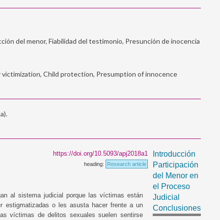
LEER ARTÍCULO
cción del menor, Fiabilidad del testimonio, Presunción de inocencia
y victimization, Child protection, Presumption of innocence
El Conflicto de Roles con respe
la Prueba Pericial Psicológica 
Proceso Judicial
a).
LEER ARTÍCULO
https://doi.org/10.5093/apj2018a1
Introducción
Participación
heading:
Research article
del Menor en
el Proceso
an al sistema judicial porque las víctimas están
Judicial
r estigmatizadas o les asusta hacer frente a un
Conclusiones
las víctimas de delitos sexuales suelen sentirse