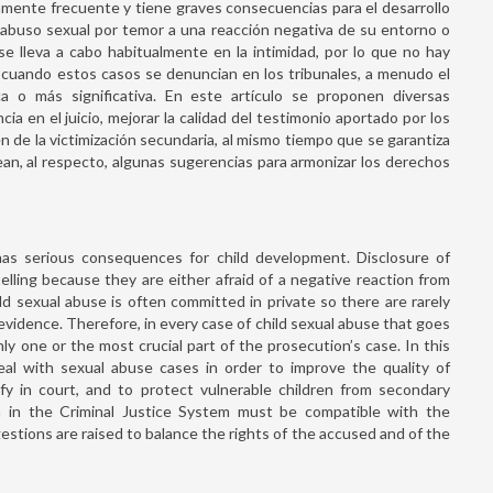
vamente frecuente y tiene graves consecuencias para el desarrollo
l abuso sexual por temor a una reacción negativa de su entorno o
se lleva a cabo habitualmente en la intimidad, por lo que no hay
o, cuando estos casos se denuncian en los tribunales, a menudo el
 o más significativa. En este artículo se proponen diversas
a en el juicio, mejorar la calidad del testimonio aportado por los
n de la victimización secundaria, al mismo tiempo que se garantiza
ean, al respecto, algunas sugerencias para armonizar los derechos
as serious consequences for child development. Disclosure of
elling because they are either afraid of a negative reaction from
ld sexual abuse is often committed in private so there are rarely
vidence. Therefore, in every case of child sexual abuse that goes
 only one or the most crucial part of the prosecution’s case. In this
l with sexual abuse cases in order to improve the quality of
ify in court, and to protect vulnerable children from secondary
en in the Criminal Justice System must be compatible with the
tions are raised to balance the rights of the accused and of the
Violencia y esquizofrenia: un anál
clínico-forense