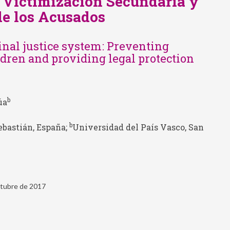
la Victimización Secundaria y
de los Acusados
inal justice system: Preventing
dren and providing legal protection
b
úa
b
ebastián, España;
Universidad del País Vasco, San
ctubre de 2017