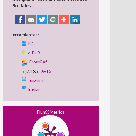
Sociales:
Herramientas:
PDF
e-PUB
CrossRef
JATS
Imprimir
Enviar
PlumX Metrics