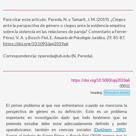
Para citar este artículo: Pereda, N. y Tamarit, J. M. (2019). ¿Ciegos
ante la perspectiva de género o ciegos ante la evidencia empírica
sobre la violencia en las relaciones de pareja? Comentario a Ferrer-
Pérez, V. A. y Bosch-Fiol, E.
Anuario de Psicología Jurídica, 29
, 85-87.
https://doi.org/10.5093/apj2019a6
Correspondencia: npereda@ub.edu (N. Pereda).
https://doi.org/10.5093/apj2019a6
00011
heading:
Research Article
El primer problema al que nos enfrentamos cuando se menciona la
perspectiva de género es su definición. Este es un problema
importante en investigación dado que todo fenómeno que se
pretenda estudiar debe estar adecuadamente definido y poder
operativizarse, también en ciencias sociales (
Durkheim, 1982
).
Según el trabajo de Ferrer-Pérez y Bosch-Fiol (2019) parece que la