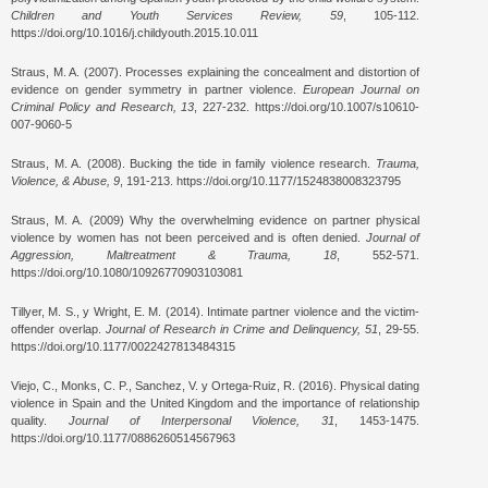
Children and Youth Services Review, 59
, 105-112.
https://doi.org/10.1016/j.childyouth.2015.10.011
Straus, M. A. (2007). Processes explaining the concealment and distortion of
evidence on gender symmetry in partner violence.
European Journal on
Criminal Policy and Research, 13
, 227-232. https://doi.org/10.1007/s10610-
007-9060-5
Straus, M. A. (2008). Bucking the tide in family violence research.
Trauma,
Violence, & Abuse, 9
, 191-213. https://doi.org/10.1177/1524838008323795
Straus, M. A. (2009) Why the overwhelming evidence on partner physical
violence by women has not been perceived and is often denied.
Journal of
Aggression, Maltreatment & Trauma, 18
, 552-571.
https://doi.org/10.1080/10926770903103081
Tillyer, M. S., y Wright, E. M. (2014). Intimate partner violence and the victim-
offender overlap.
Journal of Research in Crime and Delinquency, 51
, 29-55.
https://doi.org/10.1177/0022427813484315
Viejo, C., Monks, C. P., Sanchez, V. y Ortega-Ruiz, R. (2016). Physical dating
violence in Spain and the United Kingdom and the importance of relationship
quality.
Journal of Interpersonal Violence, 31
, 1453-1475.
https://doi.org/10.1177/0886260514567963