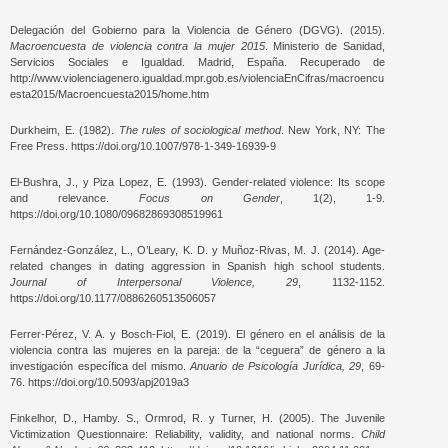
Delegación del Gobierno para la Violencia de Género (DGVG). (2015).
Macroencuesta de violencia contra la mujer 2015
. Ministerio de Sanidad,
Servicios Sociales e Igualdad. Madrid, España. Recuperado de
http://www.violenciagenero.igualdad.mpr.gob.es/violenciaEnCifras/macroencu
esta2015/Macroencuesta2015/home.htm
Durkheim, E. (1982).
The rules of sociological method
. New York, NY: The
Free Press. https://doi.org/10.1007/978-1-349-16939-9
El-Bushra, J., y Piza Lopez, E. (1993). Gender-related violence: Its scope
and relevance.
Focus on Gender
, 1(2), 1-9.
https://doi.org/10.1080/09682869308519961
Fernández-González, L., O’Leary, K. D. y Muñoz-Rivas, M. J. (2014). Age-
related changes in dating aggression in Spanish high school students.
Journal of Interpersonal Violence, 29
, 1132-1152.
https://doi.org/10.1177/0886260513506057
Ferrer-Pérez, V. A. y Bosch-Fiol, E. (2019). El género en el análisis de la
violencia contra las mujeres en la pareja: de la “ceguera” de género a la
investigación específica del mismo.
Anuario de Psicología Jurídica, 29
, 69-
76. https://doi.org/10.5093/apj2019a3
Finkelhor, D., Hamby. S., Ormrod, R. y Turner, H. (2005). The Juvenile
Victimization Questionnaire: Reliability, validity, and national norms.
Child