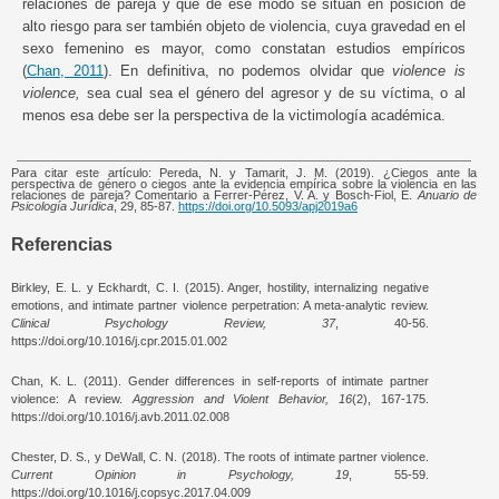
relaciones de pareja y que de ese modo se sitúan en posición de
alto riesgo para ser también objeto de violencia, cuya gravedad en el
sexo femenino es mayor, como constatan estudios empíricos
(
Chan, 2011
). En definitiva, no podemos olvidar que
violence is
violence,
sea cual sea el género del agresor y de su víctima, o al
menos esa debe ser la perspectiva de la victimología académica.
Para citar este artículo: Pereda, N. y Tamarit, J. M. (2019). ¿Ciegos ante la
perspectiva de género o ciegos ante la evidencia empírica sobre la violencia en las
relaciones de pareja? Comentario a Ferrer-Pérez, V. A. y Bosch-Fiol, E.
Anuario de
Psicología Jurídica
, 29, 85-87.
https://doi.org/10.5093/apj2019a6
Referencias
Birkley, E. L. y Eckhardt, C. I. (2015). Anger, hostility, internalizing negative
emotions, and intimate partner violence perpetration: A meta-analytic review.
Clinical Psychology Review, 37
, 40-56.
https://doi.org/10.1016/j.cpr.2015.01.002
Chan, K. L. (2011). Gender differences in self-reports of intimate partner
violence: A review.
Aggression and Violent Behavior, 16
(2), 167-175.
https://doi.org/10.1016/j.avb.2011.02.008
Chester, D. S., y DeWall, C. N. (2018). The roots of intimate partner violence.
Current Opinion in Psychology, 19
, 55-59.
https://doi.org/10.1016/j.copsyc.2017.04.009