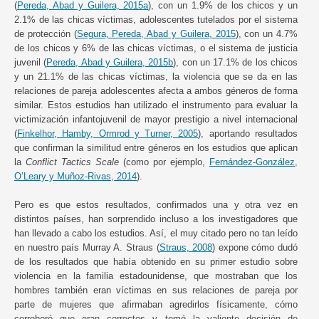
(
Pereda, Abad y Guilera, 2015a
), con un 1.9% de los chicos y un
2.1% de las chicas víctimas, adolescentes tutelados por el sistema
de protección (
Segura, Pereda, Abad y Guilera, 2015
), con un 4.7%
de los chicos y 6% de las chicas víctimas, o el sistema de justicia
juvenil (
Pereda, Abad y Guilera, 2015b
), con un 17.1% de los chicos
y un 21.1% de las chicas víctimas, la violencia que se da en las
relaciones de pareja adolescentes afecta a ambos géneros de forma
similar. Estos estudios han utilizado el instrumento para evaluar la
victimización infantojuvenil de mayor prestigio a nivel internacional
(
Finkelhor, Hamby, Ormrod y Turner, 2005
), aportando resultados
que confirman la similitud entre géneros en los estudios que aplican
la
Conflict Tactics Scale
(como por ejemplo,
Fernández-González,
O’Leary y Muñoz-Rivas, 2014
).
Pero es que estos resultados, confirmados una y otra vez en
distintos países, han sorprendido incluso a los investigadores que
han llevado a cabo los estudios. Así, el muy citado pero no tan leído
en nuestro país Murray A. Straus (
Straus, 2008
) expone cómo dudó
de los resultados que había obtenido en su primer estudio sobre
violencia en la familia estadounidense, que mostraban que los
hombres también eran víctimas en sus relaciones de pareja por
parte de mujeres que afirmaban agredirlos físicamente, cómo
corroboró que eran correctos y tomó la valiente decisión de