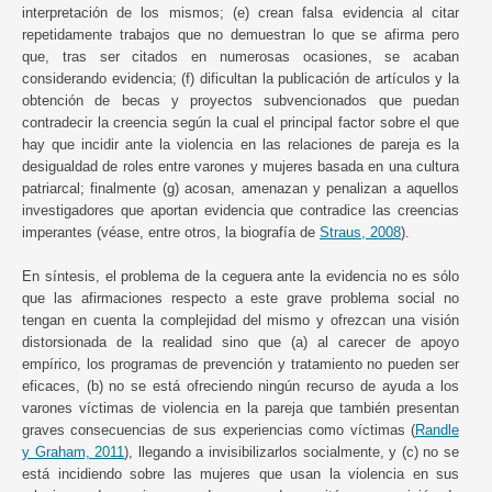
interpretación de los mismos; (e) crean falsa evidencia al citar
repetidamente trabajos que no demuestran lo que se afirma pero
que, tras ser citados en numerosas ocasiones, se acaban
considerando evidencia; (f) dificultan la publicación de artículos y la
obtención de becas y proyectos subvencionados que puedan
contradecir la creencia según la cual el principal factor sobre el que
hay que incidir ante la violencia en las relaciones de pareja es la
desigualdad de roles entre varones y mujeres basada en una cultura
patriarcal; finalmente (g) acosan, amenazan y penalizan a aquellos
investigadores que aportan evidencia que contradice las creencias
imperantes (véase, entre otros, la biografía de
Straus, 2008
).
En síntesis, el problema de la ceguera ante la evidencia no es sólo
que las afirmaciones respecto a este grave problema social no
tengan en cuenta la complejidad del mismo y ofrezcan una visión
distorsionada de la realidad sino que (a) al carecer de apoyo
empírico, los programas de prevención y tratamiento no pueden ser
eficaces, (b) no se está ofreciendo ningún recurso de ayuda a los
varones víctimas de violencia en la pareja que también presentan
graves consecuencias de sus experiencias como víctimas (
Randle
y Graham, 2011
), llegando a invisibilizarlos socialmente, y (c) no se
está incidiendo sobre las mujeres que usan la violencia en sus