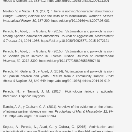
Abuse & Neglect, 29
, 383-412. https://doi.org/10.1016/j.chiabu.2004.11.001
Meetoo, V. y Mirza, H. S. (2007). “There is nothing ‘honourable’ about honour
killings”: Gender, violence and the limits of multiculturalism.
Women’s Studies
International Forum, 30
, 187-200. https://doi.org/10.1016/j.wsif.2007.03.001
Pereda, N., Abad, J., y Guilera, G. (2015a). Victimization and polyvictimization
among Spanish adolescent outpatients.
Journal of Aggression, Maltreatment
& Trauma, 24
, 1044-1066. https://doi.org/10.1080/10926771.2015.1072121
Pereda, N., Abad, J., y Guilera, G. (2015b). Victimization and polyvictimization
of Spanish youth involved in Juvenile Justice.
Journal of Interpersonal
Violence, 32
, 3272-3300. https://doi.org/10.1177/0886260515597440
Pereda, N., Guilera, G., y Abad, J. (2014). Victimization and polyvictimization
of Spanish children and youth: Results from a community sample.
Child
Abuse & Neglect, 38
, 640-649. https://doi.org/10.1016/j.chiabu.2014.01.019
Pereda, N., y Tamarit, J. M. (2013).
Victimología teórica y aplicada
.
Barcelona, España: Huygens.
Randle, A. A., y Graham, C. A. (2011). A review of the evidence on the effects
of intimate partner violence on men.
Psychology of Men & Masculinity, 12
, 97-
111. https://doi.org/10.1037/a0021944
Segura, A., Pereda, N., Abad, G., y Guilera, G. (2015). Victimization and
polyvictimization among Spanish youth protected by the child welfare system.