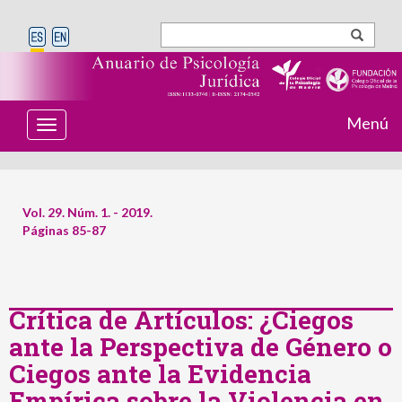
Menú
T
o
g
g
l
e
Vol. 29. Núm. 1. - 2019.
n
Páginas 85-87
a
v
i
g
a
t
Crítica de Artículos: ¿Ciegos
i
ante la Perspectiva de Género o
o
n
Ciegos ante la Evidencia
Empírica sobre la Violencia en