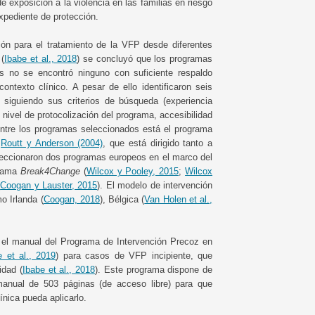
e exposición a la violencia en las familias en riesgo
expediente de protección.
ión para el tratamiento de la VFP desde diferentes
 (
Ibabe et al., 2018
) se concluyó que los programas
os no se encontró ninguno con suficiente respaldo
ontexto clínico. A pesar de ello identificaron seis
iguiendo sus criterios de búsqueda (experiencia
 nivel de protocolización del programa, accesibilidad
 Entre los programas seleccionados está el programa
e
Routt y Anderson (2004)
, que está dirigido tanto a
eccionaron dos programas europeos en el marco del
grama
Break4Change
(
Wilcox y Pooley, 2015
;
Wilcox
(
Coogan y Lauster, 2015
). El modelo de intervención
o Irlanda (
Coogan, 2018
), Bélgica (
Van Holen et al.,
 el manual del Programa de Intervención Precoz en
e et al., 2019
) para casos de VFP incipiente, que
idad (
Ibabe et al., 2018
). Este programa dispone de
anual de 503 páginas (de acceso libre) para que
ínica pueda aplicarlo.