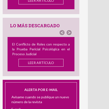
el Delincuente Dual
LEER ARTÍCULO
LO MÁS DESCARGADO
<
>
Revisión de Instrumentos en Español
para Medir el Acoso Laboral: Su
Utilidad en la Evaluación Pericial
LEER ARTÍCULO
ALERTA POR E-MAIL
Avísame cuando se publique un nuevo