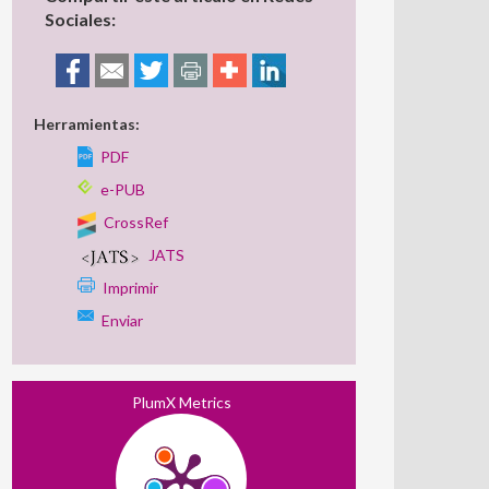
Sociales:
Herramientas:
PDF
e-PUB
CrossRef
JATS
Imprimir
Enviar
PlumX Metrics