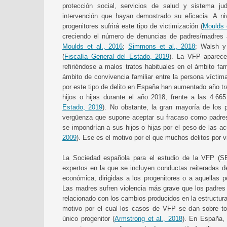
protección social, servicios de salud y sistema j
intervención que hayan demostrado su eficacia. A ni
progenitores sufrirá este tipo de victimización (
Moulds 
creciendo el número de denuncias de padres/madres a s
Moulds et al., 2016
;
Simmons et al., 2018
; Walsh y
(
Fiscalía General del Estado, 2019
). La VFP aparece 
refiriéndose a malos tratos habituales en el ámbito fam
ámbito de convivencia familiar entre la persona víctim
por este tipo de delito en España han aumentado año t
hijos o hijas durante el año 2018, frente a las 4.665
Estado, 2019
). No obstante, la gran mayoría de los 
vergüenza que supone aceptar su fracaso como padres
se impondrían a sus hijos o hijas por el peso de las a
2009
). Ese es el motivo por el que muchos delitos por vio
La Sociedad española para el estudio de la VFP (SE
expertos en la que se incluyen conductas reiteradas de 
económica, dirigidas a los progenitores o a aquellas 
Las madres sufren violencia más grave que los padres
relacionado con los cambios producidos en la estructura 
motivo por el cual los casos de VFP se dan sobre t
único progenitor (
Armstrong et al., 2018
). En España