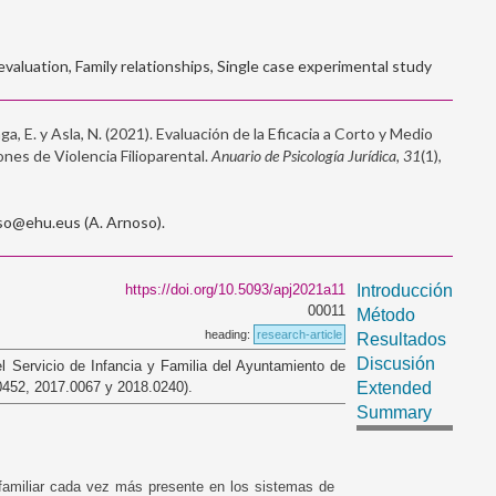
evaluation, Family relationships, Single case experimental study
aga, E. y Asla, N. (2021). Evaluación de la Eficacia a Corto y Medio
nes de Violencia Filioparental.
Anuario de Psicología Jurídica, 31
(1),
so@ehu.eus (A. Arnoso).
https://doi.org/10.5093/apj2021a11
Introducción
00011
Método
heading:
research-article
Resultados
Discusión
el Servicio de Infancia y Familia del Ayuntamiento de
0452, 2017.0067 y 2018.0240).
Extended
Summary
ia familiar cada vez más presente en los sistemas de