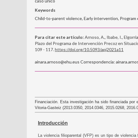
caso único
Keywords
Child-to-parent violence, Early intervention, Program 
Para citar este artículo:
Arnoso, A., Ibabe, I., Elgorri
Plazo del Programa de Intervención Precoz en Situacio
109 - 117.
https://doi.org/10.5093/apj2021a11
ainara.arnoso@ehu.eus Correspondencia: ainara.arno
Financiación. Esta investigación ha sido financiada por 
Vitoria-Gasteiz (2013.0350, 2014.0346, 2015.0268, 2016.
Introducción
La violencia filioparental (VFP) es un tipo de violenc