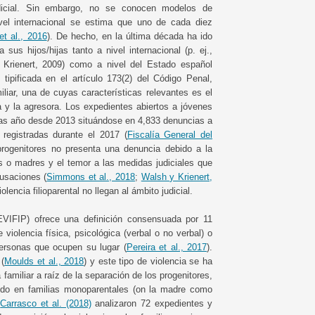
udicial. Sin embargo, no se conocen modelos de
vel internacional se estima que uno de cada diez
et al., 2016
). De hecho, en la última década ha ido
us hijos/hijas tanto a nivel internacional (p. ej.,
 Krienert, 2009) como a nivel del Estado español
tipificada en el artículo 173(2) del Código Penal,
iliar, una de cuyas características relevantes es el
a y la agresora. Los expedientes abiertos a jóvenes
ras año desde 2013 situándose en 4,833 denuncias a
 registradas durante el 2017 (
Fiscalía General del
progenitores no presenta una denuncia debido a la
 o madres y el temor a las medidas judiciales que
cusaciones (
Simmons et al., 2018
;
Walsh y Krienert,
lencia filioparental no llegan al ámbito judicial.
VIFIP) ofrece una definición consensuada por 11
violencia física, psicológica (verbal o no verbal) o
personas que ocupen su lugar (
Pereira et al., 2017
).
 (
Moulds et al., 2018
) y este tipo de violencia se ha
familiar a raíz de la separación de los progenitores,
odo en familias monoparentales (on la madre como
,
Carrasco et al. (2018)
analizaron 72 expedientes y