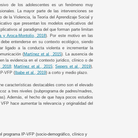
gresivo de los adolescentes es un fenómeno muy
sionales. La mayor parte de las intervenciones se
 de la Violencia, la Teoría del Aprendizaje Social y
ficativo que presentan los modelos explicativos del
explicativos al paradigma del que forman parte limitan
a y Aroca-Montolío, 2018
). Por este motivo en las
 debe entenderse en su contexto ecológico, siendo
iar ligado a la conducta violenta e incrementar la
comunicación (
Martínez et al., 2015
). La ausencia de
n la evidencia en el contexto jurídico, clínico o de
., 2018
;
Martínez et al., 2015
;
Sepers et al., 2019
),
 IP-VFP (
Ibabe et al., 2019
) a corto y medio plazo.
ne características destacables como son el elevado
precoz a tres niveles (subprograma de padres/madres,
as). Además, el hecho de que haya pocos estudios
 VFP hace aumentar la relevancia y originalidad del
n el programa IP-VFP (socio-demográfico, clínico y