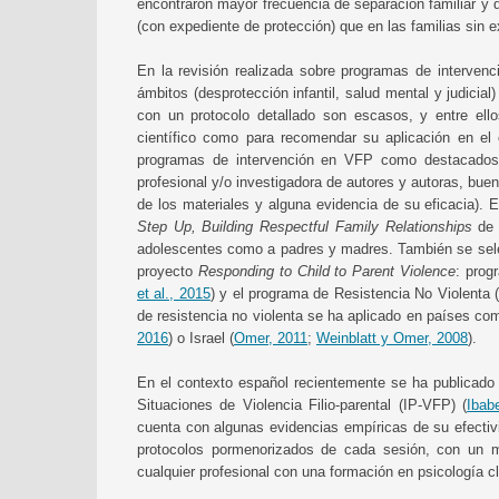
encontraron mayor frecuencia de separación familiar y d
(con expediente de protección) que en las familias sin 
En la revisión realizada sobre programas de intervenc
ámbitos (desprotección infantil, salud mental y judicial)
con un protocolo detallado son escasos, y entre ell
científico como para recomendar su aplicación en el c
programas de intervención en VFP como destacados s
profesional y/o investigadora de autores y autoras, buen
de los materiales y alguna evidencia de su eficacia).
Step Up, Building Respectful Family Relationships
d
adolescentes como a padres y madres. También se sel
proyecto
Responding to Child to Parent Violence
: pro
et al., 2015
) y el programa de Resistencia No Violenta 
de resistencia no violenta se ha aplicado en países com
2016
) o Israel (
Omer, 2011
;
Weinblatt y Omer, 2008
).
En el contexto español recientemente se ha publicado
Situaciones de Violencia Filio-parental (IP-VFP) (
Ibab
cuenta con algunas evidencias empíricas de su efectiv
protocolos pormenorizados de cada sesión, con un m
cualquier profesional con una formación en psicología cl