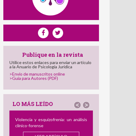
Publique en la revista
Utilice estos enlaces para enviar un articulo
a la Anuario de Psicología Jurídica
>Envío de manuscritos online
>Guía para Autores (PDF)
LO MÁS LEÍDO
<
>
El Perfil del Consumidor de Imágenes
de Abuso Sexual Infantil: Semejanzas
y Diferencias con el Agresor
offline
y