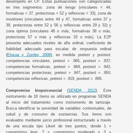
desempeño en CP. Estas puntuaciones son categorizadas
en tres segmentos: zona de riesgo (vinculares < 44,
formativas < 37, protectoras < 52 y reflexivas < 33), zona de
monitoreo (vinculares entre 44 y 47, formativas entre 37 y
39, protectoras entre 52 y 56 y reflexivas entre 29 y 32) y
zona óptima (vinculares 48 o más, formativas 38 o más,
protectoras 57 o más y reflexivas 33 o más). La E2P
presenta adecuados niveles de alfa ordinal, coeficiente de
fiabilidad adecuado para escalas de respuesta ordinal
(
Elosua y Zumbo, 2008
), en medida pretest y postest:
competencias vinculares, pretest = .965, postest = .937;
competencias formativas, pretest = .969, postest = .942;
competencias protectoras, pretest = .947, postest = .950;
competencias reflexivas, pretest = .919, postest = .895.
Compromiso biopsicosocial
(
SENDA, 2012
). Este
instrumento de 18 ítems es utilizado en programas SENDA
al inicio del tratamiento como instrumento de tamizaje.
Busca identificar la severidad de variables contextuales, de
salud y de consumo de sustancias. Sus ítems son
evaluados mediante juicio profesional estructurado a través
de una escala tipo Likert de tres puntos, donde 1 =
compromiso leve
, 2 =
compromiso moderado
y 3 =