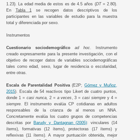
1.23). La edad media de estos es de 4.5 años (
DT
= 2.80).
En
Tabla 1
se recogen datos descriptivos de los
participantes en las variables de estudio para la muestra
total y diferenciada por sexo.
Instrumentos
Cuestionario sociodemográfico
ad hoc
. Instrumento
creado expresamente para la presente investigación, con el
objetivo de recoger datos de variables sociodemográficas
tales como edad, sexo, lugar de residencia o escolaridad,
entre otras.
Escala de Parentalidad Positiva
(E2P;
Gómez y Muñoz,
2015
). Escala de 54 reactivos tipo Likert de cuatro puntos,
donde 1 =
casi nunca,
2 =
a veces
, 3 =
casi siempre
y 4 =
siempre.
El instrumento evalúa CP cotidianas en adultos
responsables de la crianza de al menos un NNA.
Concretamente evalúa los cuatro grupos de competencias
descritas por
Barudy y Dantagnan (2005)
: vinculares (14
ítems), formativas (12 ítems), protectoras (17 ítems) y
reflexivas (11 ítems). A mayor puntuación obtenida, mejor