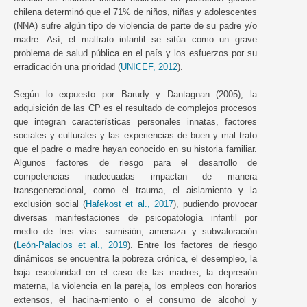
chilena determinó que el 71% de niños, niñas y adolescentes
(NNA) sufre algún tipo de violencia de parte de su padre y/o
madre. Así, el maltrato infantil se sitúa como un grave
problema de salud pública en el país y los esfuerzos por su
erradicación una prioridad (
UNICEF, 2012
).
Según lo expuesto por Barudy y Dantagnan (2005), la
adquisición de las CP es el resultado de complejos procesos
que integran características personales innatas, factores
sociales y culturales y las experiencias de buen y mal trato
que el padre o madre hayan conocido en su historia familiar.
Algunos factores de riesgo para el desarrollo de
competencias inadecuadas impactan de manera
transgeneracional, como el trauma, el aislamiento y la
exclusión social (
Hafekost et al., 2017
), pudiendo provocar
diversas manifestaciones de psicopatología infantil por
medio de tres vías: sumisión, amenaza y subvaloración
(
León-Palacios et al., 2019
). Entre los factores de riesgo
dinámicos se encuentra la pobreza crónica, el desempleo, la
baja escolaridad en el caso de las madres, la depresión
materna, la violencia en la pareja, los empleos con horarios
extensos, el hacina-miento o el consumo de alcohol y