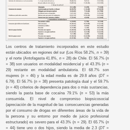
Los centros de tratamiento incorporados en este estudio
están ubicados en regiones del sur (Los Ríos 58.2%,
n
= 39)
y el norte (Antofagasta 41.8%,
n
= 28) de Chile. El 56.7% (
n
= 38) son usuarios en modalidad residencial y el 43.3% (
n
=
29) restante en modalidad ambulatoria. El 68.7% son
mujeres (
n
= 46) y la edad media es de 29.8 años (
DT
=
6.79). El 56.7% (
n
= 38) presenta patología dual y el 59.7%
(
n
= 40) criterios de dependencia para dos o más sustancias,
siendo la pasta base de cocaína 79.1% (
n
= 53) la más
consumida. El nivel de compromiso biopsicosocial
(apreciación de la magnitud de las consecuencias generadas
por el consumo de drogas en diferentes áreas de la vida de
la persona y su entorno por medio de juicio profesional
estructurado) es severo para el 43.3% (n = 29). El 65.7% (
n
= 44) tiene uno o dos hijos, siendo la media de 2.3 (
DT
=