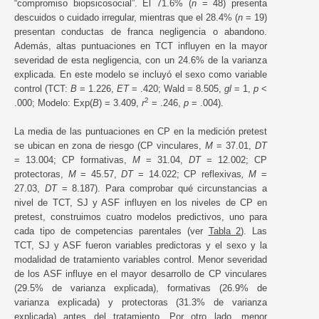
“compromiso biopsicosocial”. El 71.6% (
n
= 48) presenta
descuidos o cuidado irregular, mientras que el 28.4% (
n
= 19)
presentan conductas de franca negligencia o abandono.
Además, altas puntuaciones en TCT influyen en la mayor
severidad de esta negligencia, con un 24.6% de la varianza
explicada. En este modelo se incluyó el sexo como variable
control (TCT:
B
= 1.226,
ET
= .420; Wald = 8.505,
gl
= 1,
p
<
2
.000; Modelo: Exp(
B
) = 3.409,
r
= .246,
p
= .004).
La media de las puntuaciones en CP en la medición pretest
se ubican en zona de riesgo (CP vinculares,
M
= 37.01,
DT
= 13.004; CP formativas,
M
= 31.04,
DT
= 12.002; CP
protectoras,
M
= 45.57,
DT
= 14.022; CP reflexivas
, M
=
27.03,
DT
= 8.187). Para comprobar qué circunstancias a
nivel de TCT, SJ y ASF influyen en los niveles de CP en
pretest, construimos cuatro modelos predictivos, uno para
cada tipo de competencias parentales (ver
Tabla 2
). Las
TCT, SJ y ASF fueron variables predictoras y el sexo y la
modalidad de tratamiento variables control. Menor severidad
de los ASF influye en el mayor desarrollo de CP vinculares
(29.5% de varianza explicada), formativas (26.9% de
varianza explicada) y protectoras (31.3% de varianza
explicada) antes del tratamiento. Por otro lado, menor