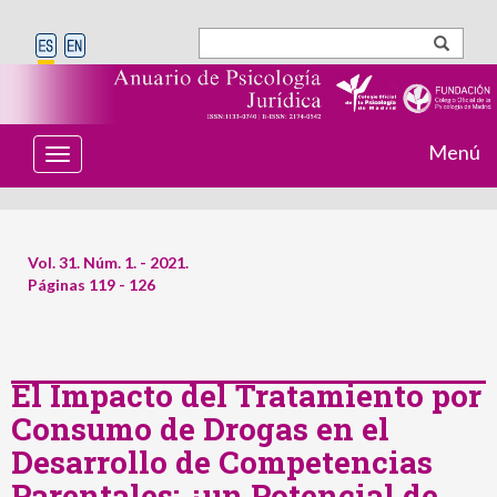
Menú
T
o
g
g
l
e
Vol. 31. Núm. 1. - 2021.
n
Páginas 119 - 126
a
v
i
g
a
t
El Impacto del Tratamiento por
i
Consumo de Drogas en el
o
n
Desarrollo de Competencias
Parentales: ¿un Potencial de