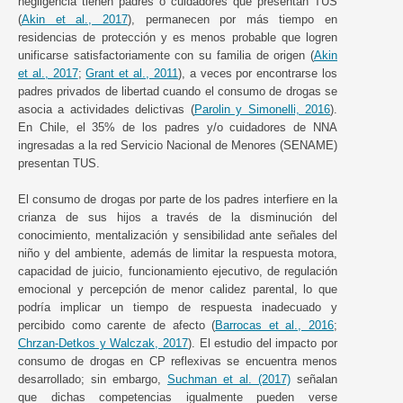
negligencia tienen padres o cuidadores que presentan TUS
(
Akin et al., 2017
), permanecen por más tiempo en
residencias de protección y es menos probable que logren
unificarse satisfactoriamente con su familia de origen (
Akin
et al., 2017
;
Grant et al., 2011
), a veces por encontrarse los
padres privados de libertad cuando el consumo de drogas se
asocia a actividades delictivas (
Parolin y Simonelli, 2016
).
En Chile, el 35% de los padres y/o cuidadores de NNA
ingresadas a la red Servicio Nacional de Menores (SENAME)
presentan TUS.
El consumo de drogas por parte de los padres interfiere en la
crianza de sus hijos a través de la disminución del
conocimiento, mentalización y sensibilidad ante señales del
niño y del ambiente, además de limitar la respuesta motora,
capacidad de juicio, funcionamiento ejecutivo, de regulación
emocional y percepción de menor calidez parental, lo que
podría implicar un tiempo de respuesta inadecuado y
percibido como carente de afecto (
Barrocas et al., 2016
;
Chrzan-Detkos y Walczak, 2017
). El estudio del impacto por
consumo de drogas en CP reflexivas se encuentra menos
desarrollado; sin embargo,
Suchman et al. (2017)
señalan
que dichas competencias igualmente pueden verse