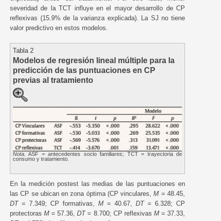
severidad de la TCT influye en el mayor desarrollo de CP
reflexivas (15.9% de la varianza explicada). La SJ no tiene
valor predictivo en estos modelos.
Tabla 2
Modelos de regresión lineal múltiple para la
predicción de las puntuaciones en CP
previas al tratamiento
Nota.
ASF = antecedentes socio familiares; TCT = trayectoria de
consumo y tratamiento.
En la medición postest las medias de las puntuaciones en
las CP se ubican en zona óptima (CP vinculares,
M
= 48.45,
DT
= 7.349; CP formativas,
M
= 40.67,
DT
= 6.328; CP
protectoras
M
= 57.36,
DT
= 8.700; CP reflexivas
M
= 37.33,