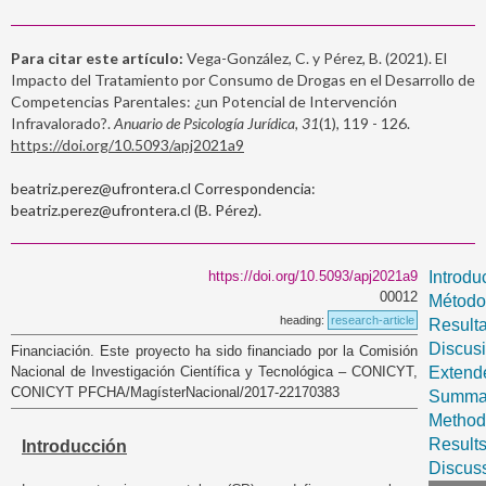
Para citar este artículo:
Vega-González, C. y Pérez, B. (2021). El
Impacto del Tratamiento por Consumo de Drogas en el Desarrollo de
Competencias Parentales: ¿un Potencial de Intervención
Infravalorado?.
Anuario de Psicología Jurídica, 31
(1), 119 - 126.
https://doi.org/10.5093/apj2021a9
beatriz.perez@ufrontera.cl Correspondencia:
beatriz.perez@ufrontera.cl (B. Pérez).
https://doi.org/10.5093/apj2021a9
Introdu
00012
Método
heading:
research-article
Result
Discus
Financiación. Este proyecto ha sido financiado por la Comisión
Nacional de Investigación Científica y Tecnológica – CONICYT,
Extend
CONICYT PFCHA/MagísterNacional/2017-22170383
Summa
Method
Result
Introducción
Discus