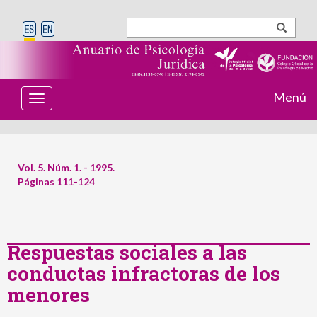
Menú
T
o
g
g
l
e
Vol. 5. Núm. 1. - 1995.
n
Páginas 111-124
a
v
i
g
a
t
Respuestas sociales a las
i
conductas infractoras de los
o
n
menores