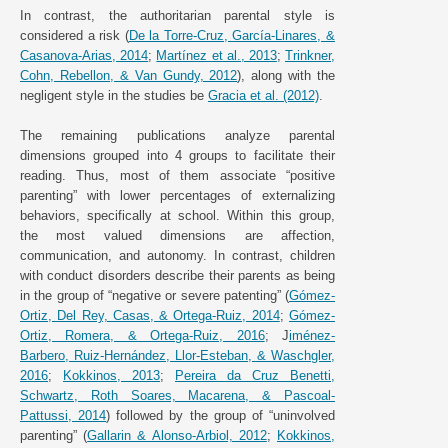
In contrast, the authoritarian parental style is
considered a risk (
De la Torre-Cruz, García-Linares, &
Casanova-Arias, 2014
;
Martínez et al., 2013
;
Trinkner,
Cohn, Rebellon, & Van Gundy, 2012
), along with the
negligent style in the studies be
Gracia et al. (2012)
.
The remaining publications analyze parental
dimensions grouped into 4 groups to facilitate their
reading. Thus, most of them associate “positive
parenting” with lower percentages of externalizing
behaviors, specifically at school. Within this group,
the most valued dimensions are affection,
communication, and autonomy. In contrast, children
with conduct disorders describe their parents as being
in the group of “negative or severe patenting” (
Gómez-
Ortiz, Del Rey, Casas, & Ortega-Ruiz, 2014
;
Gómez-
Ortiz, Romera, & Ortega-Ruiz, 2016
; J
iménez-
Barbero, Ruiz-Hernández, Llor-Esteban, & Waschgler,
2016
;
Kokkinos, 2013
;
Pereira da Cruz Benetti,
Schwartz, Roth Soares, Macarena, & Pascoal-
Pattussi, 2014
) followed by the group of “uninvolved
parenting” (
Gallarin & Alonso-Arbiol, 2012
;
Kokkinos,