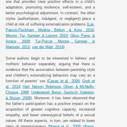
one that provides clear positive effects in a child’s
adaptation, promoting resilience, self-esteem, and a
better psychological adjustment. In contrast, the other
styles (authoritarian, indulgent, or negligent) place a
child at risk of suffering externalization problems (
Luk,
Patock-Peckham, Medina, Belton, & King, 2016
;
Mestre, Tur, Samper, & Latorre, 2010
;
Oliva, Parra, &
Arranz, 2008
;
Tur-Porcar, Mestre, Samper, &
Malonda, 2012
;
van der Watt, 2014
).
Some authors begin to be interested in fathers’ and
mothers’ behavior separately, arguing that there is
evidence that the association between parenting style
and children’s externalizing behaviors may vary as a
function of parents’ sex (
Casas et al., 2006
;
Groh et
al., 2014
;
Hart, Nelson, Robinson, Olsen, & McNeilly-
Choque, 1998
;
Underwood, Beron, Gentsch, Galperin,
& Risser, 2008
). Moreover, it has been observed that
the father’s participation has a positive impact on the
acquisition of greater cognitive capacity, increased
empathy, and fewer stereotypical beliefs of a sexual
nature. All these aspects, in turn, are related to lower
rates of aggressiveness (
Hoeve et al., 2009
;
Hoeve,