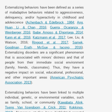
Externalizing behaviors have been defined as a series
of maladaptive behaviors related to aggressiveness,
delinquency, and/or hyperactivity in childhood and
adolescence (
Achenbach & Edelbrock, 1984
;
Ang,
Huan, Li, & Chan, 2016
;
Guerra, Ocaranza, &
Weinberger, 2016
;
Ibabe, Arnoso, & Elgorriaga, 2014
;
Kann et al., 2016
;
Katzmann et al., 2017
; Lee, Liu, &
Watson, 2016;
Ringoot et al., 2017
;
Samek,
Goodman, Erath, McGue, & Iacono, 2016
).
Externalizing disorders are a significant phenomenon
that is associated with minors’ distress and that of
people from their immediate social environment
(family, friends, classmates). Thus, they have a
negative impact on social, educational, professional,
and other important areas (
American Psychiatric
Association, 2013
).
Externalizing behaviors have been linked to multiple
individual, genetic, or environmental variables, such
as family, school, or community (
Kawabata, Alink,
Tseng, Van Ijzendoorn, & Crick, 2011
;
Kokkinos,