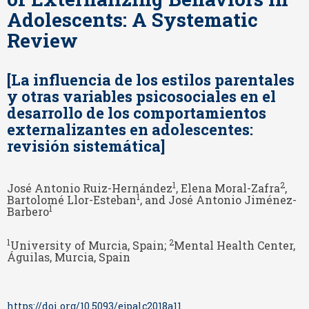
Adolescents: A Systematic
Review
[La influencia de los estilos parentales
y otras variables psicosociales en el
desarrollo de los comportamientos
externalizantes en adolescentes:
revisión sistemática]
1
2
José Antonio Ruiz-Hernández
, Elena Moral-Zafra
,
1
Bartolomé Llor-Esteban
, and José Antonio Jiménez-
1
Barbero
1
2
University of Murcia, Spain;
Mental Health Center,
Águilas, Murcia, Spain
https://doi.org/10.5093/ejpalc2018a11