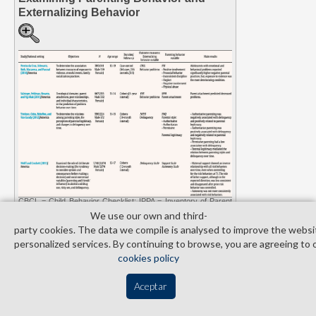
Externalizing Behavior
CBCL = Child Behavior Checklist; IPPA = Inventory of Parent
and Peer Attachment for Adolescents; NHYS = New
We use our own and third­
Hampshire Youth Study; PAQ = Parental Authority
Questionnaire; PSI = Parenting Style Inventory; YSR = Youth
party cookies. The data we compile is analysed to improve the websi
Self Report
personalized services. By continuing to browse, you are agreeing to 
cookies policy
The studies included in this systematic review found
contradictory results in the parental control dimension.
Aceptar
On the one hand, most publications associate it with
negative aspects such as coercion and constraint