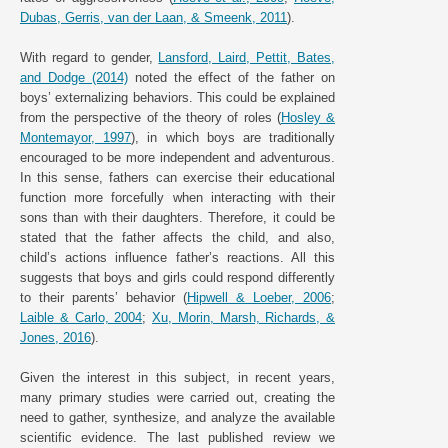
Dubas, Gerris, van der Laan, & Smeenk, 2011
).
With regard to gender,
Lansford, Laird, Pettit, Bates,
and Dodge (2014)
noted the effect of the father on
boys’ externalizing behaviors. This could be explained
from the perspective of the theory of roles (
Hosley &
Montemayor, 1997
), in which boys are traditionally
encouraged to be more independent and adventurous.
In this sense, fathers can exercise their educational
function more forcefully when interacting with their
sons than with their daughters. Therefore, it could be
stated that the father affects the child, and also,
child’s actions influence father’s reactions. All this
suggests that boys and girls could respond differently
to their parents’ behavior (
Hipwell & Loeber, 2006
;
Laible & Carlo, 2004
;
Xu, Morin, Marsh, Richards, &
Jones, 2016
).
Given the interest in this subject, in recent years,
many primary studies were carried out, creating the
need to gather, synthesize, and analyze the available
scientific evidence. The last published review we