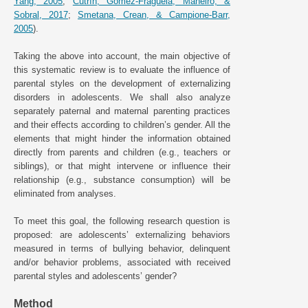
Yang, 2005
;
Cutrín, Gómez-Fraguela, Maneiro, &
Sobral, 2017
;
Smetana, Crean, & Campione-Barr,
2005
).
Taking the above into account, the main objective of
this systematic review is to evaluate the influence of
parental styles on the development of externalizing
disorders in adolescents. We shall also analyze
separately paternal and maternal parenting practices
and their effects according to children’s gender. All the
elements that might hinder the information obtained
directly from parents and children (e.g., teachers or
siblings), or that might intervene or influence their
relationship (e.g., substance consumption) will be
eliminated from analyses.
To meet this goal, the following research question is
proposed: are adolescents’ externalizing behaviors
measured in terms of bullying behavior, delinquent
and/or behavior problems, associated with received
parental styles and adolescents’ gender?
Method