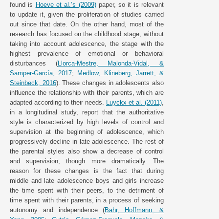
found is
Hoeve et al.’s (2009)
paper, so it is relevant
to update it, given the proliferation of studies carried
out since that date. On the other hand, most of the
research has focused on the childhood stage, without
taking into account adolescence, the stage with the
highest prevalence of emotional or behavioral
disturbances (
Llorca-Mestre, Malonda-Vidal, &
Samper-García, 2017
;
Medlow, Klineberg, Jarrett, &
Steinbeck, 2016
). These changes in adolescents also
influence the relationship with their parents, which are
adapted according to their needs.
Luyckx et al. (2011)
,
in a longitudinal study, report that the authoritative
style is characterized by high levels of control and
supervision at the beginning of adolescence, which
progressively decline in late adolescence. The rest of
the parental styles also show a decrease of control
and supervision, though more dramatically. The
reason for these changes is the fact that during
middle and late adolescence boys and girls increase
the time spent with their peers, to the detriment of
time spent with their parents, in a process of seeking
autonomy and independence (
Bahr, Hoffmann, &