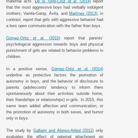
maternal acts.
De la Torre-Cruz et al. (2014)
report
that the most aggressive boys had verbally indulgent
mothers; Varela-Garay, Ávila, and
Martínez (2013)
, in
contrast, report that girls with aggressive behavior had
a less open communication with the father than boys.
Gómez-Ortiz et al. (2015)
report that parents’
psychological aggression towards boys and physical
punishment of girls are related to behavior problems in
children.
In a positive sense,
Gómez-Ortiz et al. (2014)
underline as protective factors the promotion of
autonomy in boys, and the behavior of disclosure to
parents (adolescents’ tendency to inform them
spontaneously about their activities outside home,
their friendships or relationships) in girls. In 2015, this
same team added affection and communication, or
the promotion of autonomy in both sexes, and humor
only in boys.
The study by
Gallarin and Alonso-Arbiol (2012)
only
evaluates the effect of paternal attachment on