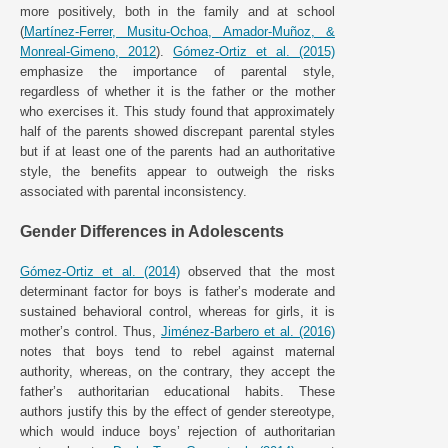
more positively, both in the family and at school
(
Martínez-Ferrer, Musitu-Ochoa, Amador-Muñoz, &
Monreal-Gimeno, 2012
).
Gómez-Ortiz et al. (2015)
emphasize the importance of parental style,
regardless of whether it is the father or the mother
who exercises it. This study found that approximately
half of the parents showed discrepant parental styles
but if at least one of the parents had an authoritative
style, the benefits appear to outweigh the risks
associated with parental inconsistency.
Gender Differences in Adolescents
Gómez-Ortiz et al. (2014)
observed that the most
determinant factor for boys is father’s moderate and
sustained behavioral control, whereas for girls, it is
mother’s control. Thus,
Jiménez-Barbero et al. (2016)
notes that boys tend to rebel against maternal
authority, whereas, on the contrary, they accept the
father’s authoritarian educational habits. These
authors justify this by the effect of gender stereotype,
which would induce boys’ rejection of authoritarian