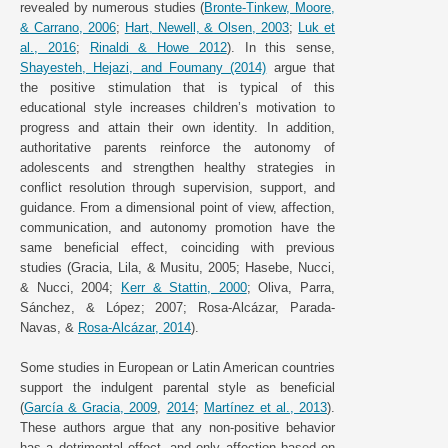
revealed by numerous studies (
Bronte-Tinkew, Moore,
& Carrano, 2006
;
Hart, Newell, & Olsen, 2003
;
Luk et
al., 2016
;
Rinaldi & Howe 2012
). In this sense,
Shayesteh, Hejazi, and Foumany (2014)
argue that
the positive stimulation that is typical of this
educational style increases children’s motivation to
progress and attain their own identity. In addition,
authoritative parents reinforce the autonomy of
adolescents and strengthen healthy strategies in
conflict resolution through supervision, support, and
guidance. From a dimensional point of view, affection,
communication, and autonomy promotion have the
same beneficial effect, coinciding with previous
studies (Gracia, Lila, & Musitu, 2005; Hasebe, Nucci,
& Nucci, 2004;
Kerr & Stattin, 2000
; Oliva, Parra,
Sánchez, & López; 2007; Rosa-Alcázar, Parada-
Navas, &
Rosa-Alcázar, 2014
).
Some studies in European or Latin American countries
support the indulgent parental style as beneficial
(
García & Gracia, 2009
,
2014
;
Martínez et al., 2013
).
These authors argue that any non-positive behavior
has a detrimental effect, and only affection based on