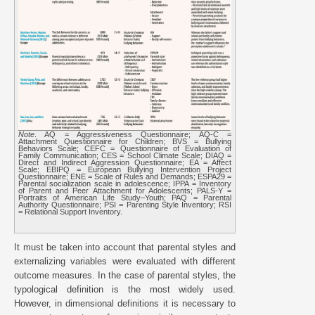
Note
. AQ = Aggressiveness Questionnaire; AQ-C =
Attachment Questionnaire for Children; BVS = Bullying
Behaviors Scale; CEFC = Questionnaire of Evaluation of
Family Communication; CES = School Climate Scale; DIAQ =
Direct and Indirect Aggression Questionnaire; EA = Affect
Scale; EBIPQ = European Bullying Intervention Project
Questionnaire; ENE = Scale of Rules and Demands; ESPA29 =
Parental socialization scale in adolescence; IPPA = Inventory
of Parent and Peer Attachment for Adolescents; PALS-Y =
Portraits of American Life Study–Youth; PAQ = Parental
Authority Questionnaire; PSI = Parenting Style Inventory; RSI
= Relational Support Inventory.
It must be taken into account that parental styles and
externalizing variables were evaluated with different
outcome measures. In the case of parental styles, the
typological definition is the most widely used.
However, in dimensional definitions it is necessary to