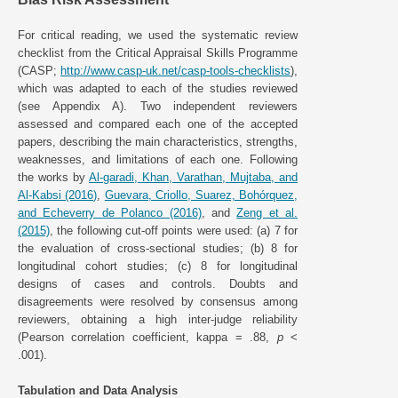
For critical reading, we used the systematic review
checklist from the Critical Appraisal Skills Programme
(CASP;
http://www.casp-uk.net/casp-tools-checklists
),
which was adapted to each of the studies reviewed
(see Appendix A). Two independent reviewers
assessed and compared each one of the accepted
papers, describing the main characteristics, strengths,
weaknesses, and limitations of each one. Following
the works by
Al-garadi, Khan, Varathan, Mujtaba, and
Al-Kabsi (2016)
,
Guevara, Criollo, Suarez, Bohórquez,
and Echeverry de Polanco (2016)
, and
Zeng et al.
(2015)
, the following cut-off points were used: (a) 7 for
the evaluation of cross-sectional studies; (b) 8 for
longitudinal cohort studies; (c) 8 for longitudinal
designs of cases and controls. Doubts and
disagreements were resolved by consensus among
reviewers, obtaining a high inter-judge reliability
(Pearson correlation coefficient, kappa = .88,
p
<
.001).
Tabulation and Data Analysis