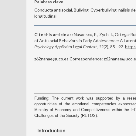
Palabras clave
Conducta antisocial, Bullying, Cyberbullying, nálisis d
longitudinal
Cite this article as:
Nasaescu, E., Zych, I., Ortega-Ruiz
of Antisocial Behaviors in Early Adolescence: A Laten
Psychology Applied to Legal Context, 12
(2), 85 - 92.
https
z62nanae@uco.es Correspondence: z62nanae@uco.es
Funding: The current work was supported by a researc
opportunities of the emotional competencies expresse
Ministry of Economy and Competitiveness within the I+
Challenges of the Society (RETOS).
Introduction