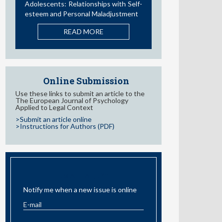
Influence of Parental Styles and
Other Psychosocial Variables on the
Development of Externalizing
Behaviors in Adolescents: A
Systematic Review
READ MORE
Online Submission
Use these links to submit an article to the
The European Journal of Psychology
Applied to Legal Context
>Submit an article online
>Instructions for Authors (PDF)
EMAIL ALERT
Notify me when a new issue is online