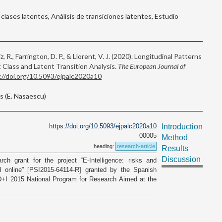
e clases latentes, Análisis de transiciones latentes, Estudio
, R., Farrington, D. P., & Llorent, V. J. (2020). Longitudinal Patterns
t Class and Latent Transition Analysis.
The European Journal of
://doi.org/10.5093/ejpalc2020a10
 (E. Nasaescu)
https://doi.org/10.5093/ejpalc2020a10
Introduction
00005
Method
heading:
research-article
Results
Discussion
h grant for the project “E-Intelligence: risks and
d online” [PSI2015-64114-R] granted by the Spanish
D+I 2015 National Program for Research Aimed at the