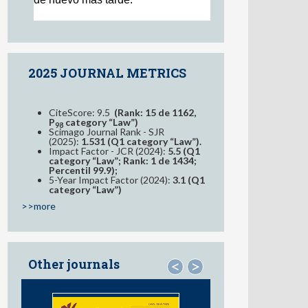
2025 JOURNAL METRICS
CiteScore: 9.5
(Rank: 15 de 1162,
P
category “Law”)
98
Scimago Journal Rank - SJR
(2025):
1.531 (Q1 category “Law”).
Impact Factor - JCR (2024):
5.5 (Q1
category “Law”; Rank: 1 de 1434;
Percentil 99.9);
5-Year Impact Factor (2024):
3.1 (Q1
category “Law”)
>>more
Other journals
<
>