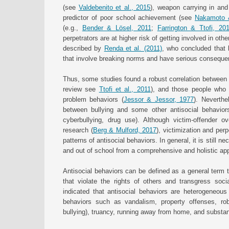
(see
Valdebenito et al., 2015
), weapon carrying in an
predictor of poor school achievement (see
Nakamoto 
(e.g.,
Bender & Lösel, 2011
;
Farrington & Ttofi, 20
perpetrators are at higher risk of getting involved in other
described by
Renda et al. (2011)
, who concluded that 
that involve breaking norms and have serious conseque
Thus, some studies found a robust correlation between b
review see
Ttofi et al., 2011
), and those people who 
problem behaviors (
Jessor & Jessor, 1977
). Neverthe
between bullying and some other antisocial behaviors
cyberbullying, drug use). Although victim-offender o
research (
Berg & Mulford, 2017
), victimization and per
patterns of antisocial behaviors. In general, it is still n
and out of school from a comprehensive and holistic ap
Antisocial behaviors can be defined as a general term t
that violate the rights of others and transgress soc
indicated that antisocial behaviors are heterogeneous
behaviors such as vandalism, property offenses, robb
bullying), truancy, running away from home, and substa