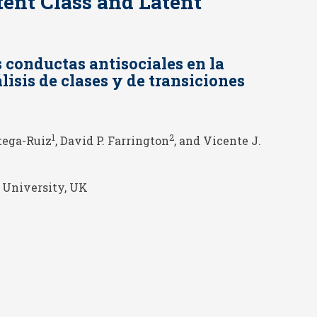
tent Class and Latent
s conductas antisociales en la
isis de clases y de transiciones
1
2
rtega-Ruiz
, David P. Farrington
, and Vicente J.
 University, UK