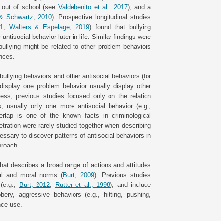
d out of school (see
Valdebenito et al., 2017
), and a
& Schwartz, 2010
). Prospective longitudinal studies
11
;
Walters & Espelage, 2019
) found that bullying
 antisocial behavior later in life. Similar findings were
bullying might be related to other problem behaviors
nces.
ullying behaviors and other antisocial behaviors (for
display one problem behavior usually display other
less, previous studies focused only on the relation
, usually only one more antisocial behavior (e.g.,
verlap is one of the known facts in criminological
petration were rarely studied together when describing
ecessary to discover patterns of antisocial behaviors in
proach.
hat describes a broad range of actions and attitudes
ial and moral norms (
Burt, 2009
). Previous studies
 (e.g.,
Burt, 2012
;
Rutter et al., 1998
), and include
ery, aggressive behaviors (e.g., hitting, pushing,
nce use.