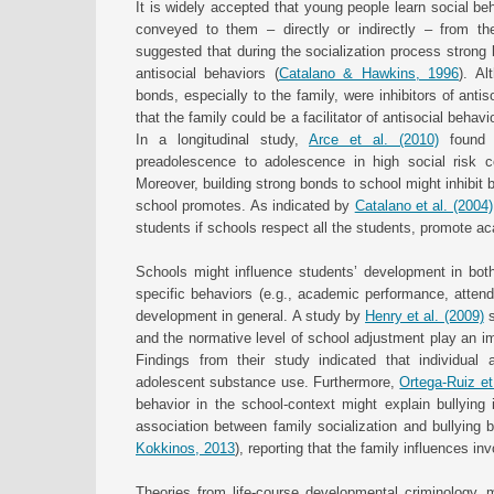
It is widely accepted that young people learn social be
conveyed to them – directly or indirectly – from the
suggested that during the socialization process strong
antisocial behaviors (
Catalano & Hawkins, 1996
). A
bonds, especially to the family, were inhibitors of antis
that the family could be a facilitator of antisocial behav
In a longitudinal study,
Arce et al. (2010)
found t
preadolescence to adolescence in high social risk c
Moreover, building strong bonds to school might inhibit 
school promotes. As indicated by
Catalano et al. (2004)
students if schools respect all the students, promote a
Schools might influence students’ development in bot
specific behaviors (e.g., academic performance, attend
development in general. A study by
Henry et al. (2009)
s
and the normative level of school adjustment play an imp
Findings from their study indicated that individual
adolescent substance use. Furthermore,
Ortega-Ruiz et
behavior in the school-context might explain bullying 
association between family socialization and bullying 
Kokkinos, 2013
), reporting that the family influences in
Theories from life-course developmental criminology, mo