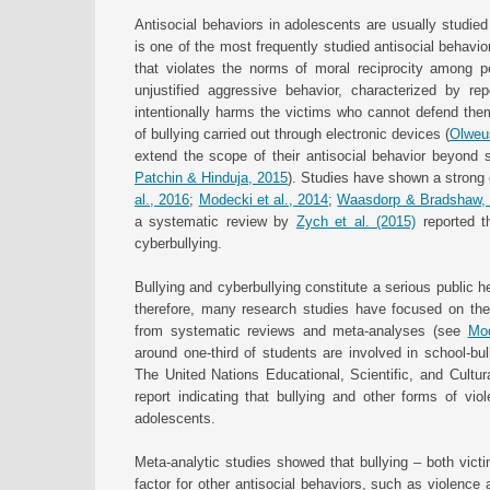
Antisocial behaviors in adolescents are usually studied 
is one of the most frequently studied antisocial behav
that violates the norms of moral reciprocity among p
unjustified aggressive behavior, characterized by re
intentionally harms the victims who cannot defend the
of bullying carried out through electronic devices (
Olweu
extend the scope of their antisocial behavior beyond s
Patchin & Hinduja, 2015
). Studies have shown a strong 
al., 2016
;
Modecki et al., 2014
;
Waasdorp & Bradshaw,
a systematic review by
Zych et al. (2015)
reported th
cyberbullying.
Bullying and cyberbullying constitute a serious public h
therefore, many research studies have focused on the
from systematic reviews and meta-analyses (see
Mod
around one-third of students are involved in school-bu
The United Nations Educational, Scientific, and Cultur
report indicating that bullying and other forms of vio
adolescents.
Meta-analytic studies showed that bullying – both victi
factor for other antisocial behaviors, such as violence