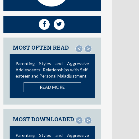
MOST OFTEN READ
<
>
Social Media and Access to Drugs
Online: A Nationwide Study in the
United States and Spain among
Adolescents and Young Adults
READ MORE
MOST DOWNLOADED
<
>