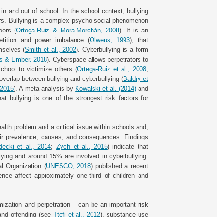
in and out of school. In the school context, bullying
iors. Bullying is a complex psycho-social phenomenon
eers (
Ortega-Ruiz & Mora-Merchán, 2008
). It is an
petition and power imbalance (
Olweus, 1993
), that
mselves (
Smith et al., 2002
). Cyberbullying is a form
s & Limber, 2018
). Cyberspace allows perpetrators to
chool to victimize others (
Ortega-Ruiz et al., 2008
;
overlap between bullying and cyberbullying (
Baldry et
 2015
). A meta-analysis by
Kowalski et al. (2014)
and
at bullying is one of the strongest risk factors for
ealth problem and a critical issue within schools and,
ir prevalence, causes, and consequences. Findings
ecki et al., 2014
;
Zych et al., 2015
) indicate that
llying and around 15% are involved in cyberbullying.
al Organization (
UNESCO, 2018
) published a recent
lence affect approximately one-third of children and
mization and perpetration – can be an important risk
 and offending (see
Ttofi et al., 2012
), substance use