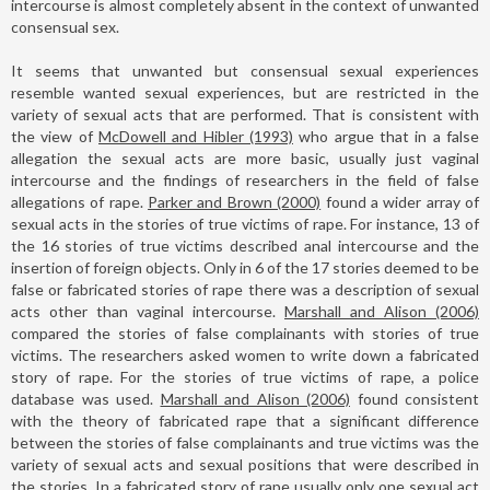
intercourse is almost completely absent in the context of unwanted
consensual sex.
It seems that unwanted but consensual sexual experiences
resemble wanted sexual experiences, but are restricted in the
variety of sexual acts that are performed. That is consistent with
the view of
McDowell and Hibler (1993)
who argue that in a false
allegation the sexual acts are more basic, usually just vaginal
intercourse and the findings of researchers in the field of false
allegations of rape.
Parker and Brown (2000)
found a wider array of
sexual acts in the stories of true victims of rape. For instance, 13 of
the 16 stories of true victims described anal intercourse and the
insertion of foreign objects. Only in 6 of the 17 stories deemed to be
false or fabricated stories of rape there was a description of sexual
acts other than vaginal intercourse.
Marshall and Alison (2006)
compared the stories of false complainants with stories of true
victims. The researchers asked women to write down a fabricated
story of rape. For the stories of true victims of rape, a police
database was used.
Marshall and Alison (2006)
found consistent
with the theory of fabricated rape that a significant difference
between the stories of false complainants and true victims was the
variety of sexual acts and sexual positions that were described in
the stories. In a fabricated story of rape usually only one sexual act