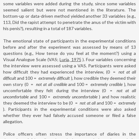
some variables were added during the study, since some variables
seemed salient but were not mentioned in the literature. The
bottom-up or data-driven method yielded another 33 variables (e.g.,
113, Did the rapist attempt to penetrate the anus of the victim with
his penis?), resulting in a total of 187 variables.
The emotional state of participants in the experimental conditions
before and after the experiment was assessed by means of 13
questions (e.g., How tense do you feel at the moment?) using a
Visual Analogue Scale (VAS;
Luria, 1975
). Four variables concerning
the interview were assessed using a VAS. Participants were asked
how difficult they had experienced the interview, (0
=
not at all
difficult
and 100
=
extremely difficult
), how credible they deemed their
own story (0
=
not at all credible
and 100
=
extremely credible
), how
uncomfortable they felt during the interview (0
=
not at all
uncomfortable
and 100
=
extremely uncomfortable
) and how realistic
they deemed the interview to be (0
=
not at all
and 100
=
extremely
). Participants in the experimental conditions were also asked
whether they ever had falsely accused someone or filed a false
allegation.
Police officers often stress the importance of diaries in the