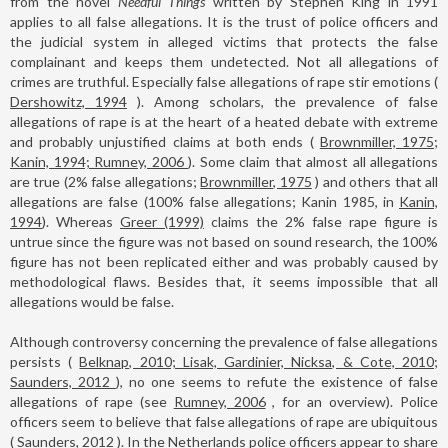
from the novel
Needful Things
written by Stephen King in 1991
applies to all false allegations. It is the trust of police officers and
the judicial system in alleged victims that protects the false
complainant and keeps them undetected. Not all allegations of
crimes are truthful. Especially false allegations of rape stir emotions (
Dershowitz, 1994
). Among scholars, the prevalence of false
allegations of rape is at the heart of a heated debate with extreme
and probably unjustified claims at both ends (
Brownmiller, 1975;
Kanin, 1994; Rumney, 2006
). Some claim that almost all allegations
are true (2% false allegations;
Brownmiller, 1975
) and others that all
allegations are false (100% false allegations; Kanin 1985, in
Kanin,
1994
). Whereas
Greer (1999)
claims the 2% false rape figure is
untrue since the figure was not based on sound research, the 100%
figure has not been replicated either and was probably caused by
methodological flaws. Besides that, it seems impossible that all
allegations would be false.
Although controversy concerning the prevalence of false allegations
persists (
Belknap, 2010; Lisak, Gardinier, Nicksa, & Cote, 2010;
Saunders, 2012
), no one seems to refute the existence of false
allegations of rape (see
Rumney, 2006
, for an overview). Police
officers seem to believe that false allegations of rape are ubiquitous
(
Saunders, 2012
). In the Netherlands police officers appear to share