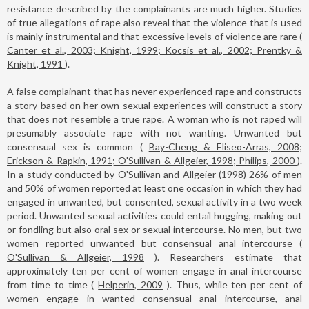
resistance described by the complainants are much higher. Studies
of true allegations of rape also reveal that the violence that is used
is mainly instrumental and that excessive levels of violence are rare (
Canter et al., 2003; Knight, 1999; Kocsis et al., 2002; Prentky &
Knight, 1991
).
A false complainant that has never experienced rape and constructs
a story based on her own sexual experiences will construct a story
that does not resemble a true rape. A woman who is not raped will
presumably associate rape with not wanting. Unwanted but
consensual sex is common (
Bay-Cheng & Eliseo-Arras, 2008;
Erickson & Rapkin, 1991; O'Sullivan & Allgeier, 1998; Philips, 2000
).
In a study conducted by
O'Sullivan and Allgeier (1998)
26% of men
and 50% of women reported at least one occasion in which they had
engaged in unwanted, but consented, sexual activity in a two week
period. Unwanted sexual activities could entail hugging, making out
or fondling but also oral sex or sexual intercourse. No men, but two
women reported unwanted but consensual anal intercourse (
O'Sullivan & Allgeier, 1998
). Researchers estimate that
approximately ten per cent of women engage in anal intercourse
from time to time (
Helperin, 2009
). Thus, while ten per cent of
women engage in wanted consensual anal intercourse, anal