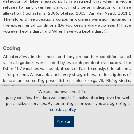
detection of false allegations. It is assumed that when a victim
refuses to hand over her diary, it might be an indication of a false
allegation (
Schaafsma, 2006; Stelma, 2003; Van der Naald, 2011
).
Therefore, three questions concerning diaries were administered in
the experimental conditions (Do you keep a diary at present? Have
you ever kept a diary? and When have you kept a diary?).
Coding
All interviews in the short- and long-preparation condition, i.e. all
false allegations, were coded by two independent evaluators. The
list of 187 variables was used, all coded dichotomously: 0 for absent,
1 for present. All variables held very straightforward descriptions of
behaviours, so coding posed little problems (e.g., 78, ‘Biting victim’,
64, ‘Stealing something’, 95, ‘House offender’, 97, ‘Condom use
We use our own and third­
offender’ and 28, ‘Fellatio’). Cohen's measure of agreement, kappa,
party cookies. The data we compile is analysed to improve the websi
was calculated for all 187 variables on the coding schemes of all 35
personalized services. By continuing to browse, you are agreeing to 
false allegations that were coded by both coders and not on the
cookies policy
coding schemes of the likely true allegations. Only incidental
differences between the evaluators were found. Cohen's kappas
Aceptar
ranged from .938 to 1.00. Cohen's kappa could not be calculated for
the coding of 44 variables, because the variables were coded by