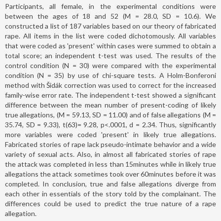
Participants, all female, in the experimental conditions were
between the ages of 18 and 52 (M = 28.0, SD = 10.6). We
constructed a list of 187 variables based on our theory of fabricated
rape. All items in the list were coded dichotomously. All variables
that were coded as 'present' within cases were summed to obtain a
total score; an independent t-test was used. The results of the
control condition (N = 30) were compared with the experimental
condition (N = 35) by use of chi-square tests. A Holm-Bonferoni
method with Šidák correction was used to correct for the increased
family-wise error rate. The independent t-test showed a significant
difference between the mean number of present-coding of likely
true allegations, (M = 59.13, SD = 11.00) and of false allegations (M =
35.74, SD = 9.33), t(63)= 9.28, p<.0001, d = 2.34. Thus, significantly
more variables were coded 'present' in likely true allegations.
Fabricated stories of rape lack pseudo-intimate behavior and a wide
variety of sexual acts. Also, in almost all fabricated stories of rape
the attack was completed in less than 15minutes while in likely true
allegations the attack sometimes took over 60minutes before it was
completed. In conclusion, true and false allegations diverge from
each other in essentials of the story told by the complainant. The
differences could be used to predict the true nature of a rape
allegation.