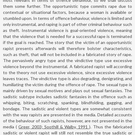
most relevant in terms of offence behaviour, so we shall discuss
them some further. The opportunistic type commits rape due to
contextual or situational factors, because a woman is available or
stumbled upon. In terms of offence behaviour, violence is limited and
only instrumental, and raping is part of other criminal behaviour such
as theft. Instrumental violence is goal-oriented violence, meaning
that the violence that is needed for a successful rape is terminated
if the goal is reached. The story that the victim of an opportunistic
rapist presents afterwards will therefore bolster characteristics,
such as theft, that will not be included in a fabricated story of rape.
The pervasively angry type and the vindictive type use excessive
violence beyond the instrumental. A fabricated rapist will according
to the theory not use excessive violence, since excessive violence
leaves traces. The vindictive type is also degrading, denigrating, and
humiliating the victim during the offence of rape. The sexual type is
mainly driven by sexual motives and plays out sexual fantasies. The
sadistic subtype includes sadistic fantasies in the offence such as
whipping, biting, scratching, spanking, blindfolding, gagging, and
bondage. The sadistic and violent types are somewhat consistent
with the way rapists are presented in the media. Detailed accounts
of the behaviour of such rapists, however, are not presented in the
media (
Greer, 2003; Soothill & Walby, 1991
). Thus the fabricated
sadistic or violent rapist will still not resemble the true sadistic or