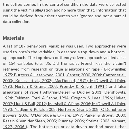
the coffee corner. In the control condition the data were collected
using the victim's allegation and no more than that. Information that
could be derived from other sources was ignored and not a part of
data collection.
Materials
A list of 187 behavioural variables was used. Two approaches were
used to obtain the variables, in essence a top-down and a bottom-
up approach. The top-down or theory-driven approach yielded a list
of 154 variables (e.g., 35, Did the rapist French kiss the victim?)
retrieved from research on true allegations of rape (
Brownmiller,
1975; Burgess & Hazelwood, 2001; Canter, 2000, 2004; Canter et al.,
2003; Kocsis et al., 2002; MacDonald, 1971; McDowell & Hibler,
1993; Norton & Grant, 2008; Prentky & Knight, 1991
) and false
allegations of rape (
Ahlgrim-Delzell & Dudley, 2001; Dershowitz,
1994; Feldman, Ford, & Stone, 1994; Gregory & Lees, 1996; Haket,
2007; Hunt & Bull, 2012; Marshall & Alison, 2006; McDowell & Hibler,
1993; Nadjem & Pollak, 2008; Norton & Grant, 2008; O’Donohue &
Bowers, 2006; O’Donohue & O’Hare, 1997; Parker & Brown, 2000;
Rassin & Van der Sleen, 2005; Rumney, 2006; Stelma, 2003; Veraart,
1997, 2006
). The bottom-up or data-driven method meant that