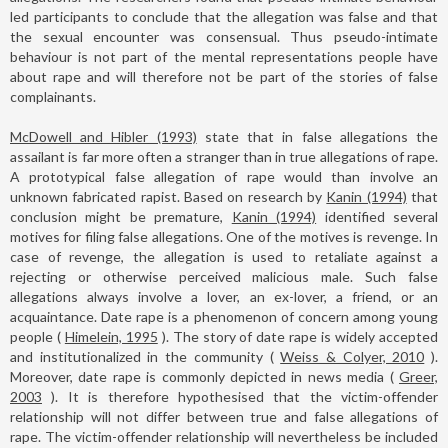
led participants to conclude that the allegation was false and that
the sexual encounter was consensual. Thus pseudo-intimate
behaviour is not part of the mental representations people have
about rape and will therefore not be part of the stories of false
complainants.
McDowell and Hibler (1993)
state that in false allegations the
assailant is far more often a stranger than in true allegations of rape.
A prototypical false allegation of rape would than involve an
unknown fabricated rapist. Based on research by
Kanin (1994)
that
conclusion might be premature,
Kanin (1994)
identified several
motives for filing false allegations. One of the motives is revenge. In
case of revenge, the allegation is used to retaliate against a
rejecting or otherwise perceived malicious male. Such false
allegations always involve a lover, an ex-lover, a friend, or an
acquaintance. Date rape is a phenomenon of concern among young
people (
Himelein, 1995
). The story of date rape is widely accepted
and institutionalized in the community (
Weiss & Colyer, 2010
).
Moreover, date rape is commonly depicted in news media (
Greer,
2003
). It is therefore hypothesised that the victim-offender
relationship will not differ between true and false allegations of
rape. The victim-offender relationship will nevertheless be included