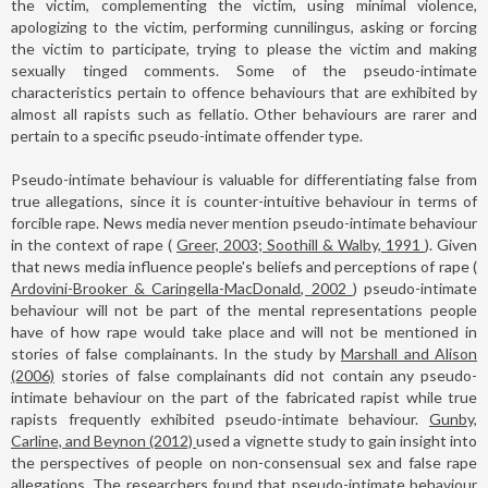
the victim, complementing the victim, using minimal violence,
apologizing to the victim, performing cunnilingus, asking or forcing
the victim to participate, trying to please the victim and making
sexually tinged comments. Some of the pseudo-intimate
characteristics pertain to offence behaviours that are exhibited by
almost all rapists such as fellatio. Other behaviours are rarer and
pertain to a specific pseudo-intimate offender type.
Pseudo-intimate behaviour is valuable for differentiating false from
true allegations, since it is counter-intuitive behaviour in terms of
forcible rape. News media never mention pseudo-intimate behaviour
in the context of rape (
Greer, 2003; Soothill & Walby, 1991
). Given
that news media influence people's beliefs and perceptions of rape (
Ardovini-Brooker & Caringella-MacDonald, 2002
) pseudo-intimate
behaviour will not be part of the mental representations people
have of how rape would take place and will not be mentioned in
stories of false complainants. In the study by
Marshall and Alison
(2006)
stories of false complainants did not contain any pseudo-
intimate behaviour on the part of the fabricated rapist while true
rapists frequently exhibited pseudo-intimate behaviour.
Gunby,
Carline, and Beynon (2012)
used a vignette study to gain insight into
the perspectives of people on non-consensual sex and false rape
allegations. The researchers found that pseudo-intimate behaviour