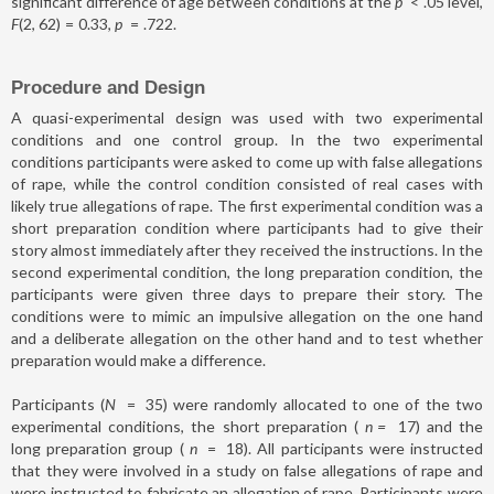
significant difference of age between conditions at the
p
<
.05 level,
F
(2, 62)
=
0.33,
p
=
.722.
Procedure and Design
A quasi-experimental design was used with two experimental
conditions and one control group. In the two experimental
conditions participants were asked to come up with false allegations
of rape, while the control condition consisted of real cases with
likely true allegations of rape. The first experimental condition was a
short preparation condition where participants had to give their
story almost immediately after they received the instructions. In the
second experimental condition, the long preparation condition, the
participants were given three days to prepare their story. The
conditions were to mimic an impulsive allegation on the one hand
and a deliberate allegation on the other hand and to test whether
preparation would make a difference.
Participants (
N
=
35) were randomly allocated to one of the two
experimental conditions, the short preparation (
n
=
17) and the
long preparation group (
n
=
18). All participants were instructed
that they were involved in a study on false allegations of rape and
were instructed to fabricate an allegation of rape. Participants were