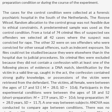
preparation condition or during the course of the experiment.
The cases for the control condition were collected at a forensic
psychiatric hospital in the South of the Netherlands, The Rooyse
Wissel. Random allocation to the control group was not feasible due
to ethical constraints. A predetermined sample was used as the
control condition. From a total of 74 criminal files of suspected sex
offenders we selected all 42 cases where the suspect was
convicted for rape. The other 32 were on sex offenders who were
convicted for other sexual offences, such as indecent exposure. Six
files could not be studied because they were elsewhere than in the
hospital due to judicial procedures. Six criminal files were excluded
because they did not contain a confession with at least one of the
following pieces of evidence: a DNA match, identification by the
victim in a valid line-up, caught in the act, the confession contained
strong guilty knowledge, or possessions of the victim were
retrieved from the defendant. The victims, all female, were between
the ages of 17 and 53 (
M
=
28.0,
SD
=
10.6). Participants in the
experimental conditions were between the ages of 18 and 52
(short-preparation:
M
=
27.9 years,
SD
=
10.6; long-preparation:
M
=
28.0 years,
SD
=
11.7). A one-way between subjects ANOVA was
conducted to compare age between conditions. There was no