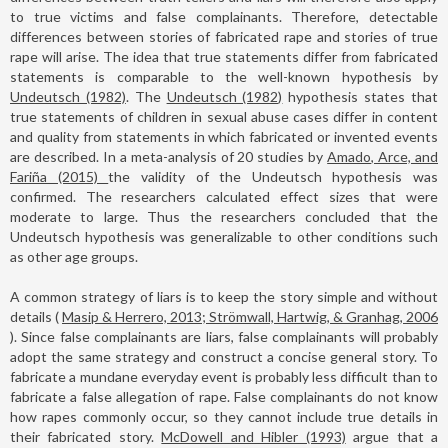
to true victims and false complainants. Therefore, detectable
differences between stories of fabricated rape and stories of true
rape will arise. The idea that true statements differ from fabricated
statements is comparable to the well-known hypothesis by
Undeutsch (1982)
. The
Undeutsch (1982)
hypothesis states that
true statements of children in sexual abuse cases differ in content
and quality from statements in which fabricated or invented events
are described. In a meta-analysis of 20 studies by
Amado, Arce, and
Fariña (2015)
the validity of the Undeutsch hypothesis was
confirmed. The researchers calculated effect sizes that were
moderate to large. Thus the researchers concluded that the
Undeutsch hypothesis was generalizable to other conditions such
as other age groups.
A common strategy of liars is to keep the story simple and without
details (
Masip & Herrero, 2013; Strömwall, Hartwig, & Granhag, 2006
). Since false complainants are liars, false complainants will probably
adopt the same strategy and construct a concise general story. To
fabricate a mundane everyday event is probably less difficult than to
fabricate a false allegation of rape. False complainants do not know
how rapes commonly occur, so they cannot include true details in
their fabricated story.
McDowell and Hibler (1993)
argue that a