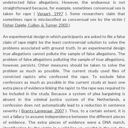
undetected false allegations. However, the endeavour is not
straightforward because, for example, sometimes consensual sex is
taken for rape (
Veraart, 1997
). Some researchers claim that
sometimes rape is misclassified as consensual sex by the victim (
Fisher, Daigle, Cullen, & Turner, 2003
).
An experimental design in which participants are asked to file a false
claim of rape might be the least controversial solution to solve the
problems associated with ground truth. In an experimental design
true allegations cannot pollute the sample of false allegations. The
problem of false allegations polluting the sample of true allegations,
however, persists. Other measures should be taken to solve the
problem as much as possible. The current study used files of
convicted rapists who confessed the rape. To exclude false
confessors as much as possible in the current study at least one
extra piece of evidence linking the rapist to the rape was required to
be included in the study. Because a system of plea bargaining is
absent in the criminal justice system of the Netherlands, a
confession does not automatically lead to a reduction in sentence
severity (
Brants-Langeraar, 2007
). Thus, to a certain extent, it is
not a fallacy to assume independence between the different pieces
of evidence. The extra pieces of evidence were a DNA match,
identification by the victim in a valid line-up, caught in the act, the