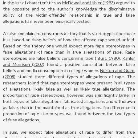
in the list of characteristics as
McDowell and Hibler (1993)
argued to
the opposite and to the author's knowledge the discriminative
ability of the victim-offender relationship in true and false
allegations has never been empirically tested.
A false complainant constructs a story that is stereotypical because
it is based on false beliefs of how the offence rape would unfold.
Based on the theory one would expect more rape stereotypes in
false allegations of rape than in true allegations of rape. Rape
stereotypes are false beliefs concerning rape (
Burt, 1980
).
Kahlor
and Morrison (2007)
found a positive correlation between false
beliefs and media consumption in college women.
Norton and Grant
(2008)
studied three different types of allegations of rape. The
researchers found that rape stereotypes were present in all types
of allegations, likely false as well as likely true allegations. The
proportion of rape stereotypes, however, was significantly larger in
both types of false allegations, fabricated allegations and withdrawn
as false, than in the maintained as true allegations. No difference in
proportion of rape stereotypes was found between the two types
of false allegations.
In sum, we expect false allegations of rape to differ from true