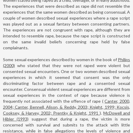
women stated being raped as a child, teenager, or in early adulthood.
The experiences that were described as rape did not resemble the
experiences that the same women described as being consensual. A
couple of women described sexual experiences where a rape script
was played out as a sexual fantasy between consenting partners.
The experiences are not congruent with rape, although they are
intended to resemble rape, because the rape script is constructed
on the same invalid beliefs concerning rape held by false
complainants.
Some sexual experiences described by women in the book of
Philips
(2000)
who stated that they were not raped were violent but
consented sexual encounters. One or two women described sexual
experiences in which it seemed that consent was the only
discriminating factor between rape and a consented sexual
encounter. Consensual violent sexual experiences are different from
sexual experiences in the context of rape because violence is
frequently not associated with the offence of rape (
Canter, 2000,
2004; Canter, Bennell, Alison, & Reddy, 2003; Knight, 1999; Kocsis,
Cooksey, & Harvey, 2002; Prentky & Knight, 1991
).
McDowell and
Hibler (1993)
suggest that during a rape, the victim is more
concerned with survival and submits to the attack with little
resistance, while in false allegations the levels of violence and